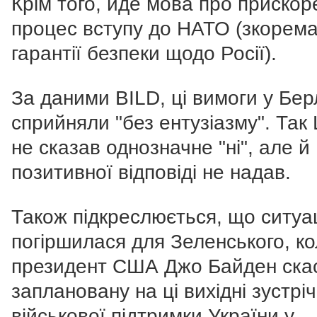
Крім того, йде мова про приско
процес вступу до НАТО (зкорема
гарантії безпеки щодо Росії).
За даними BILD, ці вимоги у Берл
сприйняли "без ентузіазму". Так
не сказав однозначне "ні", але й
позитивної відповіді не надав.
Також підкреслюється, що ситуа
погіршилася для Зеленського, к
президент США Джо Байден ска
заплановану на ці вихідні зустріч
військової підтримки України у