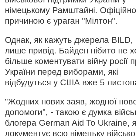
німецькому Рамштайні. Офіційн
причиною є ураган "Мілтон".
Однак, як кажуть джерела BILD,
лише привід. Байден нібито не х
більше коментувати війну росії 
України перед виборами, які
відбудуться у США вже 5 листоп
"Жодних нових заяв, жодної нов
допомоги", - такою є думка війсь
блогера German Aid To Ukraine, 
документує всю німецьку військо