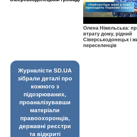
Олена Ніжельська: пр
втрату дому, рідний
Сіверськодонецьк і ж
переселенців
Журналісти SD.UA
зібрали деталі про
кожного з
підозрюваних,
проаналізувавши
матеріали
правоохоронців,
державні реєстри
та відкриті