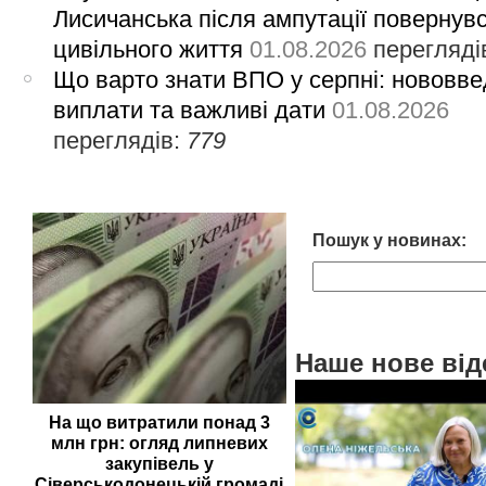
Лисичанська після ампутації повернув
цивільного життя
01.08.2026
перегляді
Що варто знати ВПО у серпні: нововве
виплати та важливі дати
01.08.2026
переглядів:
779
Пошук у новинах:
Наше нове від
На що витратили понад 3
млн грн: огляд липневих
закупівель у
Сіверськодонецькій громаді