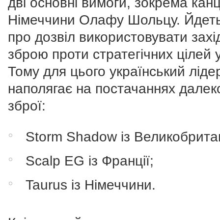
дві основні вимоги, зокрема кан
Німеччини Олафу Шольцу. Йдет
про дозвіл використовувати захі
зброю проти стратегічних цілей 
Тому для цього український ліде
наполягає на постачаннях далек
зброї:
Storm Shadow із Великобритан
Scalp EG із Франції;
Taurus із Німеччини.