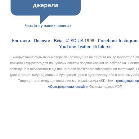
джерела
Читайте у наших новинах
Контакти
:
Послуги
:
Вхід
: ©
SD.UA
1998 :
Facebook
Instagram
YouTube
Twitter
TikTok
rss
Використання будь-яких матеріалів, розміщених на сайті sd.ua, дозволяється л
прямого і відкритого для пошукових систем гіперпосилання на сайт sd.ua. Посил
розміщено в незалежності від повного або часткового використання матеріалів. 
(для інтернет-видань) повинно бути розміщено в підзаголовку або в першому абз
Творець та розміщувач новинних матеріалів медіа «SD.UA» -
громадська ор
«Сєвєродонецьк онлайн»
Окрема подяка MDF.