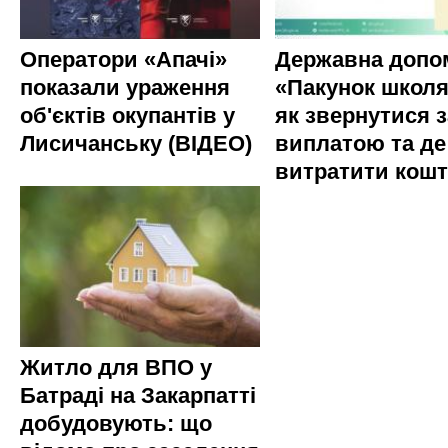
Оператори «Апачі»
Державна допо
показали ураження
«Пакунок школя
об'єктів окупантів у
як звернутися з
Лисичанську (ВІДЕО)
виплатою та де
витратити кош
Житло для ВПО у
Батраді на Закарпатті
добудовують: що