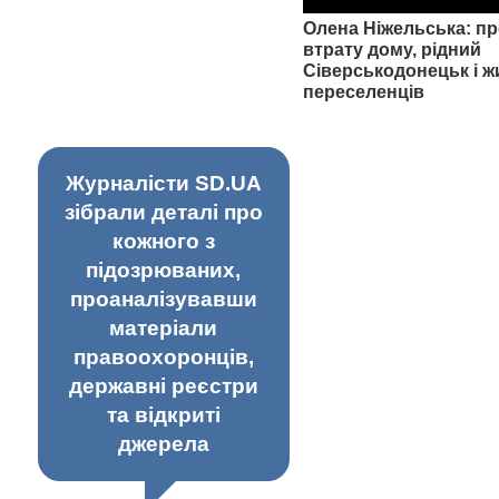
Олена Ніжельська: пр
втрату дому, рідний
Сіверськодонецьк і ж
переселенців
Журналісти SD.UA
зібрали деталі про
кожного з
підозрюваних,
проаналізувавши
матеріали
правоохоронців,
державні реєстри
та відкриті
джерела