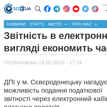
У С
НОВИНИ
СТАТТІ
МІСТО
ПРО НАС
Звітність в електрон
вигляді економить ча
Опубліковано 24.02.2015 - 17:24
ДПІ у м. Сєвєродонецьку нагаду
можливість подання податкової
звітності через електронний кабі