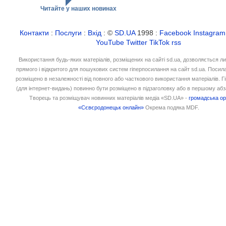
Читайте у наших новинах
Контакти
:
Послуги
:
Вхід
: ©
SD.UA
1998 :
Facebook
Instagram
YouTube
Twitter
TikTok
rss
Використання будь-яких матеріалів, розміщених на сайті sd.ua, дозволяється л
прямого і відкритого для пошукових систем гіперпосилання на сайт sd.ua. Посил
розміщено в незалежності від повного або часткового використання матеріалів. 
(для інтернет-видань) повинно бути розміщено в підзаголовку або в першому абз
Творець та розміщувач новинних матеріалів медіа «SD.UA» -
громадська ор
«Сєвєродонецьк онлайн»
Окрема подяка MDF.