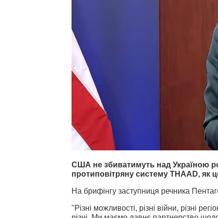
США не збиватимуть над Україною рос
протиповітряну систему THAAD, як це 
На брифінгу заступниця речника Пентаг
"Різні можливості, різні війни, різні ре
різні. Ми маємо давнє партнерство щодо