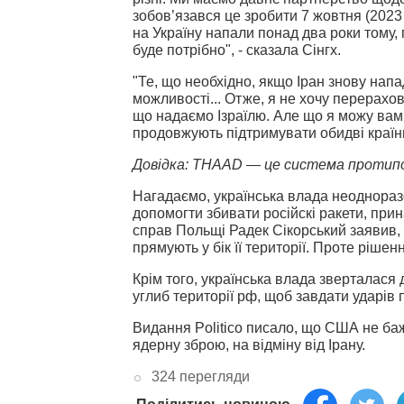
зобов’язався це зробити 7 жовтня (2023 
на Україну напали понад два роки тому, 
буде потрібно", - сказала Сінгх.
"Те, що необхідно, якщо Іран знову напад
можливості...
Отже, я не хочу перерахову
що надаємо Ізраїлю. Але що я можу вам 
продовжують підтримувати обидві країни в
Довідка: THAAD — це система протипов
Нагадаємо, українська влада неоднора
допомогти збивати російскі ракети, при
справ Польщі Радек Сікорський заявив,
прямують у бік її території. Проте рішен
Крім того, українська влада зверталася
углиб території рф, щоб завдати ударів п
Видання Politico писало, що США не баж
ядерну зброю, на відміну від Ірану.
324 перегляди