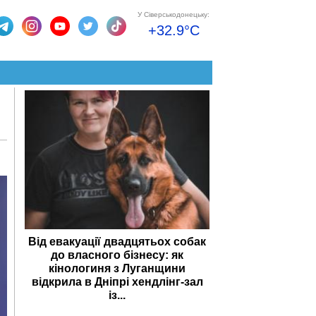
У Сіверськодонецьку:
+32.9°C
Від евакуації двадцятьох собак
до власного бізнесу: як
кінологиня з Луганщини
відкрила в Дніпрі хендлінг-зал
із...