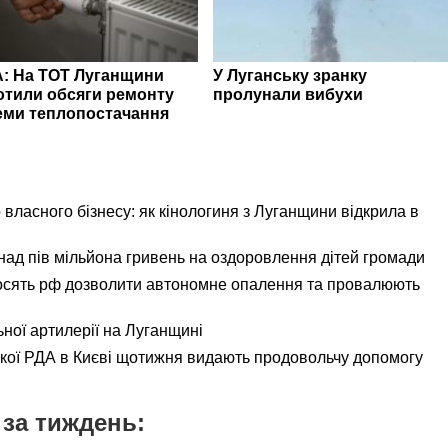
: На ТОТ Луганщини
У Луганську зранку
отили обсяги ремонту
пролунали вибухи
еми теплопостачання
 власного бізнесу: як кінологиня з Луганщини відкрила в
ад пів мільйона гривень на оздоровлення дітей громади
осять рф дозволити автономне опалення та провалюють
ьної артилерії на Луганщині
ької РДА в Києві щотижня видають продовольчу допомогу
за тиждень: