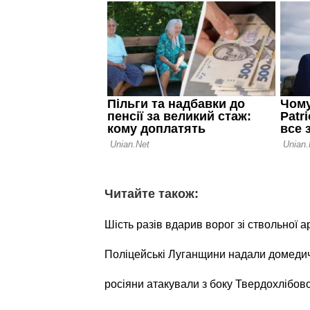
Читайте також:
Шість разів вдарив ворог зі ствольної а
Поліцейські Луганщини надали домеди
росіяни атакували з боку Твердохлібов