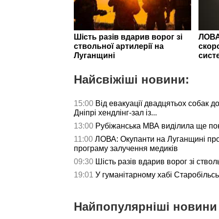
Шість разів вдарив ворог зі
ЛОВА
ствольної артилерії на
скор
Луганщині
сист
Найсвіжіші новини:
15:00
Від евакуації двадцятьох собак до
Дніпрі хендлінг-зал із...
13:00
Рубіжанська МВА виділила ще пон
11:00
ЛОВА: Окупанти на Луганщині пр
програму залучення медиків
09:30
Шість разів вдарив ворог зі ствол
19:01
У гуманітарному хабі Старобільс
Найпопулярніші новини 