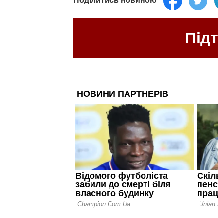
Поділитись новиною
Під