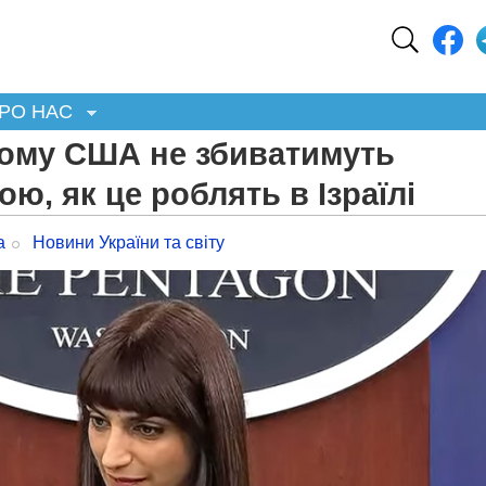
РО НАС
чому США не збиватимуть
ою, як це роблять в Ізраїлі
а
Новини України та світу