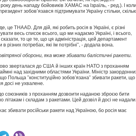
року день нападу бойовиків ХАМАС на Ізраїль, - ред.). І кол
президент зобов’язався підтримувати Україну стільки, скільк
е, це THAAD. Для дій, які робить росія в Україні, є різні
вати весь список всього, що ми надаємо Україні, і всього,
сказати, то це те, що ця адміністрація, цей департамент
 різних потребах, які їм потрібні", - додала вона.
ітряної оборони, яка може збивати балістичні ракети.
зово зверталася до США й інших країн НАТО з проханням
наймні над західними областями України. Міністр закордонни
 що Польща "конституційно зобов'язана" збивати ракети, що
ня досі не ухвалене.
 до союзників з проханням дозвоити наданою зброєю бити
о літакам і складам з ракетами. Цей дозвіл й досі не надали
ає збивати російськи ракети над Україною, бо росія має