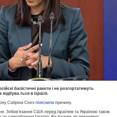
ійскі балістичні ракети і не розгортатимуть
відбува.ться в Ізраїлі.
ону Сабріна Сінгх
пояснила
причину.
гіони. Зобов'язання США перед Ізраїлем та Україною також
 до самооборони Ізраїлю. Ви бачили, як президент