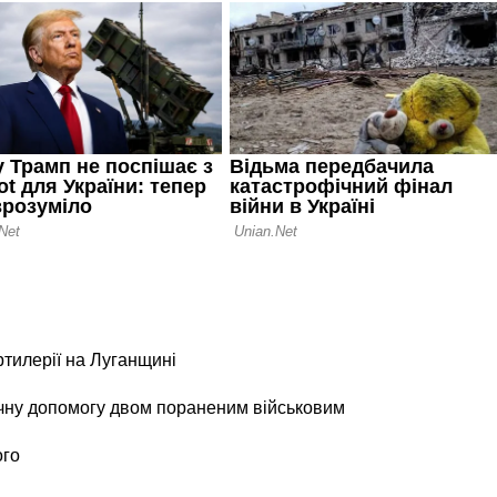
ртилерії на Луганщині
чну допомогу двом пораненим військовим
ого