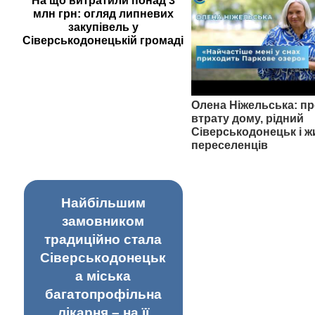
На що витратили понад 3
млн грн: огляд липневих
закупівель у
Сіверськодонецькій громаді
Олена Ніжельська: пр
втрату дому, рідний
Сіверськодонецьк і ж
переселенців
Найбільшим
замовником
традиційно стала
Сіверськодонецьк
а міська
багатопрофільна
лікарня – на її