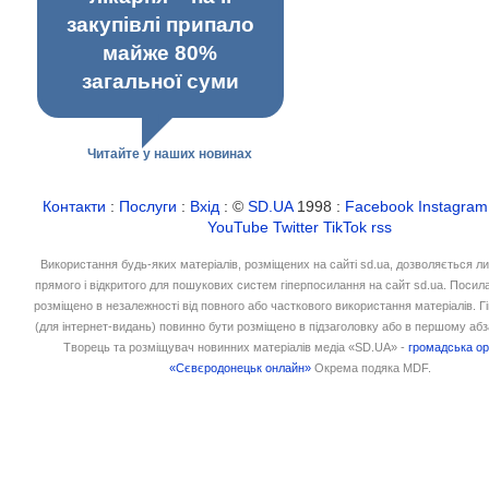
закупівлі припало
майже 80%
загальної суми
Читайте у наших новинах
Контакти
:
Послуги
:
Вхід
: ©
SD.UA
1998 :
Facebook
Instagram
YouTube
Twitter
TikTok
rss
Використання будь-яких матеріалів, розміщених на сайті sd.ua, дозволяється л
прямого і відкритого для пошукових систем гіперпосилання на сайт sd.ua. Посил
розміщено в незалежності від повного або часткового використання матеріалів. 
(для інтернет-видань) повинно бути розміщено в підзаголовку або в першому абз
Творець та розміщувач новинних матеріалів медіа «SD.UA» -
громадська ор
«Сєвєродонецьк онлайн»
Окрема подяка MDF.