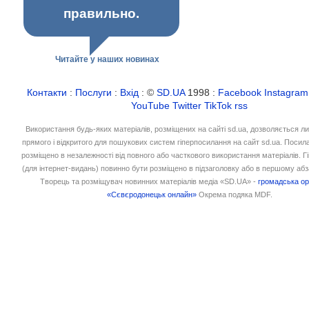
правильно.
Читайте у наших новинах
Контакти
:
Послуги
:
Вхід
: ©
SD.UA
1998 :
Facebook
Instagram
YouTube
Twitter
TikTok
rss
Використання будь-яких матеріалів, розміщених на сайті sd.ua, дозволяється л
прямого і відкритого для пошукових систем гіперпосилання на сайт sd.ua. Посил
розміщено в незалежності від повного або часткового використання матеріалів. 
(для інтернет-видань) повинно бути розміщено в підзаголовку або в першому абз
Творець та розміщувач новинних матеріалів медіа «SD.UA» -
громадська ор
«Сєвєродонецьк онлайн»
Окрема подяка MDF.