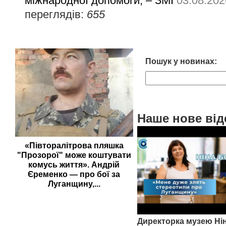
міжнародної допомоги, – ЗМІ
03.08.202
переглядів:
655
Пошук у новинах:
Наше нове від
«Півторалітрова пляшка
"Прозорої" може коштувати
комусь життя». Андрій
Єременко — про бої за
Луганщину,...
Директорка музею Ні