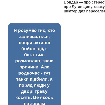
Бондар — про стерео
про Луганщину, еваку
шелтер для переселе
Я розумію тих, хто
залишається,
попри активні
бойові дії, з
багатьма
розмовляв, знаю
причини. Але
водночас - тут
танки підбили, а
поряд люди у
дворі траву
косять. Це якось
не зовсім