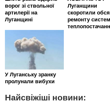
ворог зі ствольної
Луганщини
артилерії на
скоротили обся
Луганщині
ремонту систе
теплопостачан
У Луганську зранку
пролунали вибухи
Найсвіжіші новини: