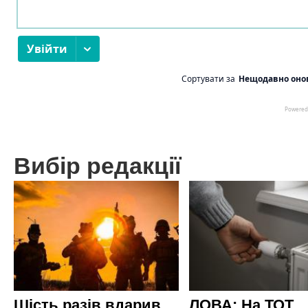
Вибір редакції
Шість разів вдарив
ЛОВА: На ТОТ