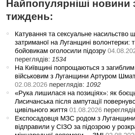
Найпопулярніші новини 
тиждень:
Катування та сексуальне насильство 
затриманої на Луганщині волонтерки: 
бойовикам оголосили підозру
04.08.20
переглядів:
1534
На Київщині попрощаються з загиблим
військовим з Луганщини Артуром Шма
02.08.2026
переглядів:
1092
«Рука лишилася на позиціях»: як боєць
Лисичанська після ампутації повернув
цивільного життя
01.08.2026
перегляді
Експосадовця МЗС родом з Луганщин
відправили у СІЗО за підозрою у розкр