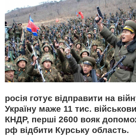
росія готує відправити на війн
Україну маже 11 тис. військови
КНДР, перші 2600 вояк допом
рф відбити Курську область.