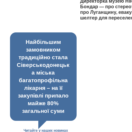
Директорка музею Ні
Бондар — про стерео
про Луганщину, еваку
шелтер для переселе
Найбільшим
замовником
традиційно стала
Сіверськодонецьк
а міська
багатопрофільна
лікарня – на її
закупівлі припало
майже 80%
загальної суми
Читайте у наших новинах