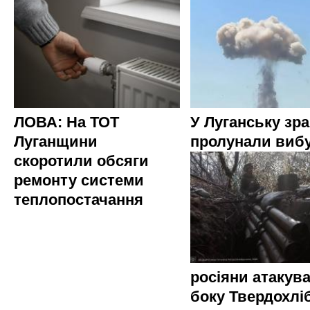
ЛОВА: На ТОТ
У Луганську зр
Луганщини
пролунали виб
скоротили обсяги
ремонту системи
теплопостачання
росіяни атакува
боку Твердохлі