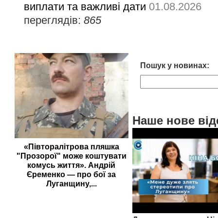
виплати та важливі дати
01.08.2026
переглядів:
865
Пошук у новинах:
Наше нове від
«Півторалітрова пляшка
"Прозорої" може коштувати
комусь життя». Андрій
Єременко — про бої за
Луганщину,...