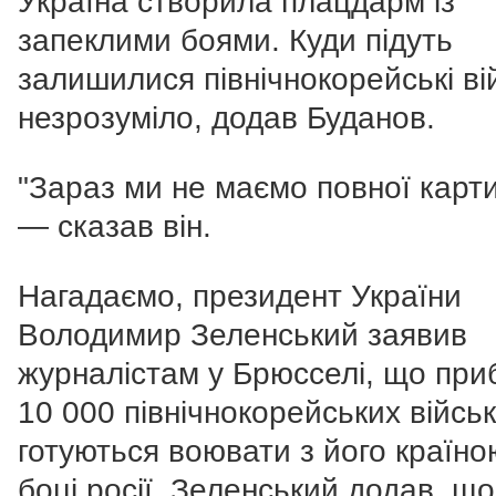
Україна створила плацдарм із
запеклими боями. Куди підуть
залишилися північнокорейські ві
незрозуміло, додав Буданов.
"Зараз ми не маємо повної карти
— сказав він.
Нагадаємо, президент України
Володимир Зеленський заявив
журналістам у Брюсселі, що при
10 000 північнокорейських війсь
готуються воювати з його країно
боці росії. Зеленський додав, що