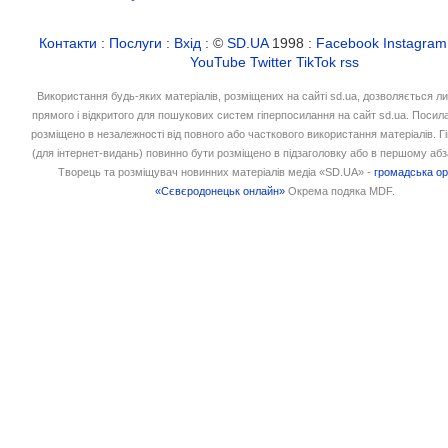
Контакти
:
Послуги
:
Вхід
: ©
SD.UA
1998 :
Facebook
Instagram
YouTube
Twitter
TikTok
rss
Використання будь-яких матеріалів, розміщених на сайті sd.ua, дозволяється л
прямого і відкритого для пошукових систем гіперпосилання на сайт sd.ua. Посил
розміщено в незалежності від повного або часткового використання матеріалів. 
(для інтернет-видань) повинно бути розміщено в підзаголовку або в першому абз
Творець та розміщувач новинних матеріалів медіа «SD.UA» -
громадська ор
«Сєвєродонецьк онлайн»
Окрема подяка MDF.