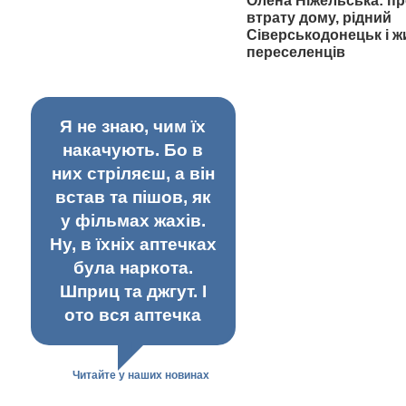
Олена Ніжельська: пр
втрату дому, рідний
Сіверськодонецьк і ж
переселенців
Я не знаю, чим їх
накачують. Бо в
них стріляєш, а він
встав та пішов, як
у фільмах жахів.
Ну, в їхніх аптечках
була наркота.
Шприц та джгут. І
ото вся аптечка
Читайте у наших новинах