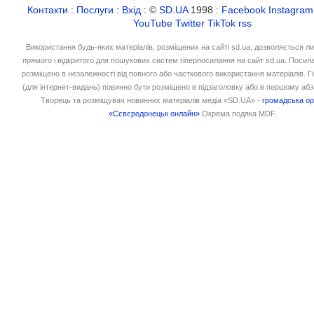
Контакти
:
Послуги
:
Вхід
: ©
SD.UA
1998 :
Facebook
Instagram
YouTube
Twitter
TikTok
rss
Використання будь-яких матеріалів, розміщених на сайті sd.ua, дозволяється л
прямого і відкритого для пошукових систем гіперпосилання на сайт sd.ua. Посил
розміщено в незалежності від повного або часткового використання матеріалів. 
(для інтернет-видань) повинно бути розміщено в підзаголовку або в першому абз
Творець та розміщувач новинних матеріалів медіа «SD.UA» -
громадська ор
«Сєвєродонецьк онлайн»
Окрема подяка MDF.