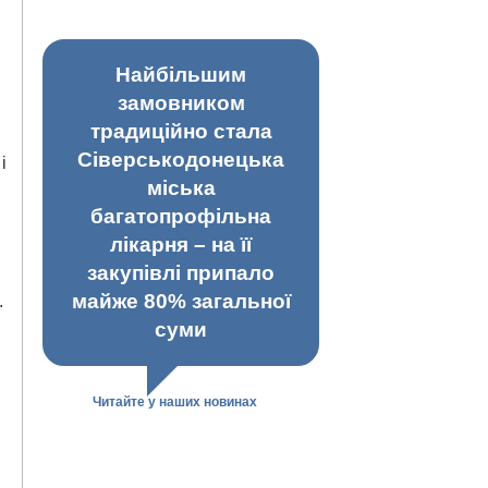
Найбільшим
замовником
традиційно стала
Сіверськодонецька
і
міська
багатопрофільна
лікарня – на її
закупівлі припало
майже 80% загальної
.
суми
Читайте у наших новинах