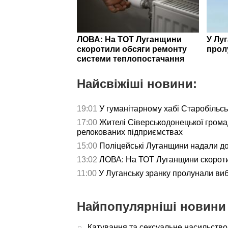
ЛОВА: На ТОТ Луганщини
У Лу
скоротили обсяги ремонту
прол
системи теплопостачання
Найсвіжіші новини:
19:01
У гуманітарному хабі Старобільс
17:00
Жителі Сіверськодонецької гром
релокованих підприємствах
15:00
Поліцейські Луганщини надали д
13:02
ЛОВА: На ТОТ Луганщини скороти
11:00
У Луганську зранку пролунали ви
Найпопулярніші новини 
Катування та сексуальне насильство