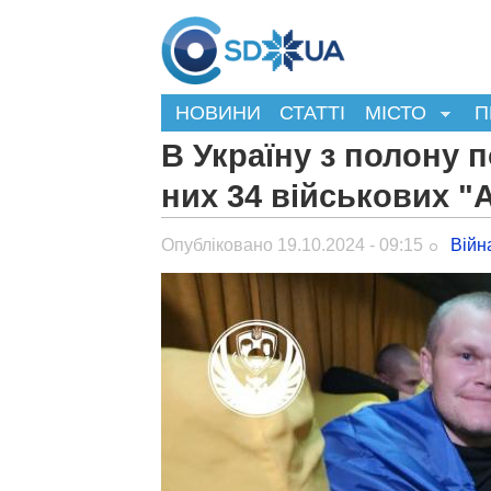
НОВИНИ
СТАТТІ
МІСТО
П
В Україну з полону п
них 34 військових "
Опубліковано 19.10.2024 - 09:15
Війн