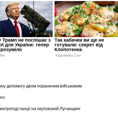
чну допомогу двом пораненим військовим
ого
лектропідстанції на окупованій Луганщині