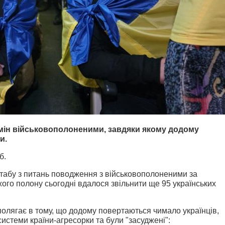
мін військовополоненими, завдяки якому додому
и.
б.
штабу з питань поводження з військовополоненими за
ого полону сьогодні вдалося звільнити ще 95 українських
полягає в тому, що додому повертаються чимало українців,
 системи країни-агресорки та були "засуджені":