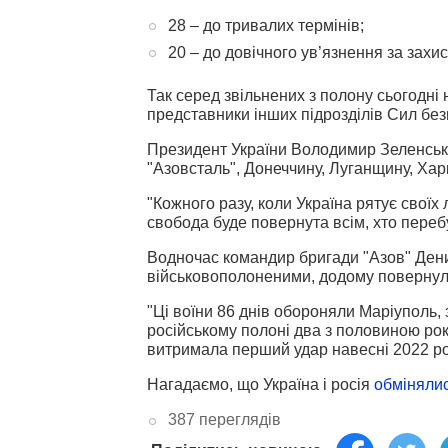
28 – до тривалих термінів;
20 – до довічного ув’язнення за захис
Так серед звільнених з полону сьогодні 
представники інших підрозділів Сил без
Президент України Володимир Зеленсь
"Азовсталь", Донеччину, Луганщину, Хар
"Кожного разу, коли Україна рятує своїх
свобода буде повернута всім, хто перебув
Водночас командир бригади "Азов" Ден
військовополоненими, додому повернули
"Ці воїни 86 днів обороняли Маріуполь, 
російському полоні два з половиною рок
витримала перший удар навесні 2022 року
Нагадаємо, що Україна і росія
обмінялис
387 переглядів