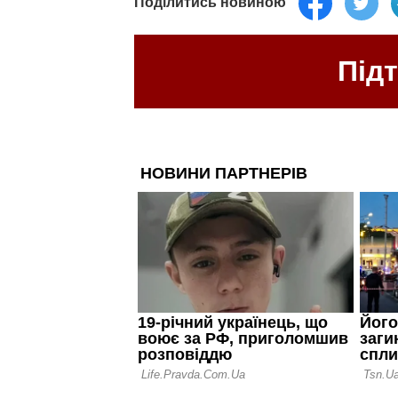
Поділитись новиною
Під