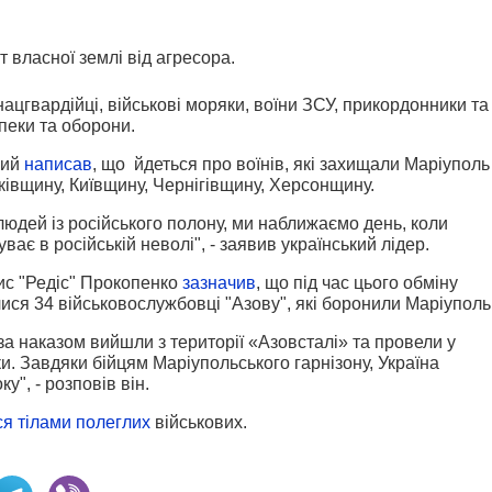
т власної землі від агресора.
нацгвардійці, військові моряки, воїни ЗСУ, прикордонники та
пеки та оборони.
кий
написав
, що йдеться про воїнів, які захищали Маріуполь 
ківщину, Київщину, Чернігівщину, Херсонщину.
 людей із російського полону, ми наближаємо день, коли
ає в російській неволі", - заявив український лідер.
ис "Редіс" Прокопенко
зазначив
, що під час цього обміну
ся 34 військовослужбовці "Азову", які боронили Маріуполь
за наказом вийшли з території «Азовсталі» та провели у
и. Завдяки бійцям Маріупольського гарнізону, Україна
", - розповів він.
я тілами полеглих
військових.