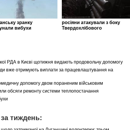
ганську зранку
росіяни атакували з боку
унали вибухи
Твердохлібового
ької РДА в Києві щотижня видають продовольчу допомогу
ади вже отримують виплати за працевлаштування на
омедичну допомогу двом пораненим військовим
ли обсяги ремонту системи теплопостачання
бухи
за тиждень:
 щодо затриманої на Луганщині волонтерки: трьом