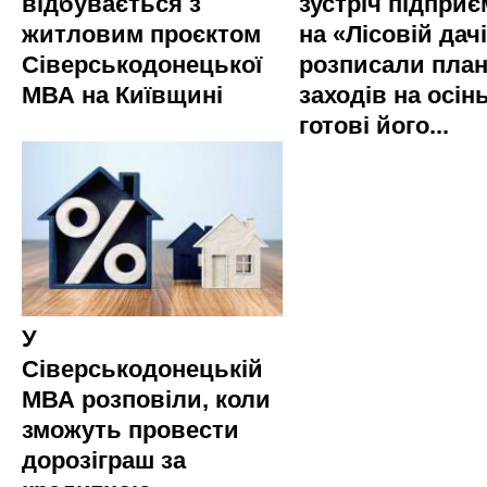
відбувається з
зустріч підприє
житловим проєктом
на «Лісовій дач
Сіверськодонецької
розписали пла
МВА на Київщині
заходів на осінь
готові його...
У
Сіверськодонецькій
МВА розповіли, коли
зможуть провести
дорозіграш за