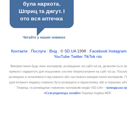
була наркота.
Шприц та джгут. І
ото вся аптечка
Читайте у наших новинах
Контакти
:
Послуги
:
Вхід
: ©
SD.UA
1998 :
Facebook
Instagram
YouTube
Twitter
TikTok
rss
Використання будь-яких матеріалів, розміщених на сайті sd.ua, дозволяється л
прямого і відкритого для пошукових систем гіперпосилання на сайт sd.ua. Посил
розміщено в незалежності від повного або часткового використання матеріалів. 
(для інтернет-видань) повинно бути розміщено в підзаголовку або в першому абз
Творець та розміщувач новинних матеріалів медіа «SD.UA» -
громадська ор
«Сєвєродонецьк онлайн»
Окрема подяка MDF.