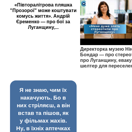
«Півторалітрова пляшка
"Прозорої" може коштувати
комусь життя». Андрій
Єременко — про бої за
Луганщину,...
Директорка музею Ні
Бондар — про стерео
про Луганщину, еваку
шелтер для переселе
Я не знаю, чим їх
накачують. Бо в
них стріляєш, а він
встав та пішов, як
у фільмах жахів.
Ну, в їхніх аптечках