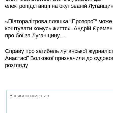
електропідстанції на окупованій Луганщи
«Півторалітрова пляшка "Прозорої" може
коштувати комусь життя». Андрій Єреме
про бої за Луганщину,...
Справу про загибель луганської журналіс
Анастасії Волкової призначили до судово
розгляду