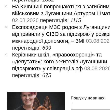
На Київщині попрощаються з загиблим
військовим з Луганщини Артуром Шма
02.08.2026
переглядів:
1115
Експосадовця МЗС родом з Луганщин
відправили у СІЗО за підозрою у розкр
міжнародної допомоги, – ЗМІ
03.08.202
переглядів:
699
Керівники шкіл, «правоохоронці» та
«депутати»: кого з жителів Луганщини
підозрюють у співпраці з рф
03.08.202
переглядів:
675
Пошук у новинах: