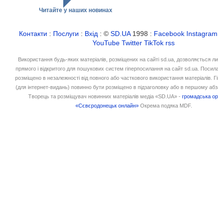
Читайте у наших новинах
Контакти
:
Послуги
:
Вхід
: ©
SD.UA
1998 :
Facebook
Instagram
YouTube
Twitter
TikTok
rss
Використання будь-яких матеріалів, розміщених на сайті sd.ua, дозволяється л
прямого і відкритого для пошукових систем гіперпосилання на сайт sd.ua. Посил
розміщено в незалежності від повного або часткового використання матеріалів. 
(для інтернет-видань) повинно бути розміщено в підзаголовку або в першому абз
Творець та розміщувач новинних матеріалів медіа «SD.UA» -
громадська ор
«Сєвєродонецьк онлайн»
Окрема подяка MDF.