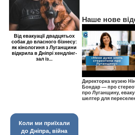
Наше нове від
Від евакуації двадцятьох
собак до власного бізнесу:
як кінологиня з Луганщини
відкрила в Дніпрі хендлінг-
зал із...
Директорка музею Ні
Бондар — про стерео
про Луганщину, еваку
шелтер для переселе
Коли ми приїхали
до Дніпра, війна