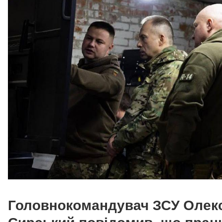
Головнокомандувач ЗСУ Олек