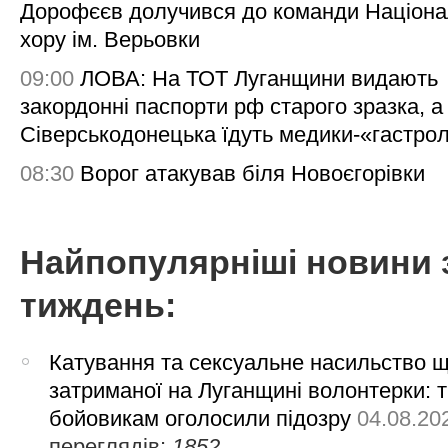
Дорофєєв долучився до команди Націона
хору ім. Верьовки
09:00
ЛОВА: На ТОТ Луганщини видають
закордонні паспорти рф старого зразка, а
Сіверськодонецька їдуть медики-«гастро
08:30
Ворог атакував біля Новоєгорівки
Найпопулярніші новини 
тиждень:
Катування та сексуальне насильство 
затриманої на Луганщині волонтерки: 
бойовикам оголосили підозру
04.08.20
переглядів:
1852