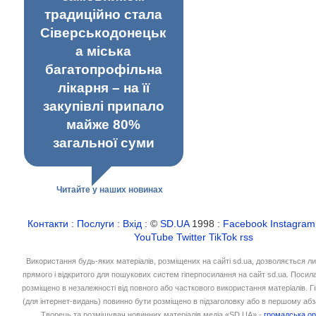
традиційно стала
Сіверськодонецьк
а міська
багатопрофільна
лікарня – на її
закупівлі припало
майже 80%
загальної суми
Читайте у наших новинах
Контакти
:
Послуги
:
Вхід
: ©
SD.UA
1998 :
Facebook
Instagram
YouTube
Twitter
TikTok
rss
Використання будь-яких матеріалів, розміщених на сайті sd.ua, дозволяється л
прямого і відкритого для пошукових систем гіперпосилання на сайт sd.ua. Посил
розміщено в незалежності від повного або часткового використання матеріалів. 
(для інтернет-видань) повинно бути розміщено в підзаголовку або в першому абз
Творець та розміщувач новинних матеріалів медіа «SD.UA» -
громадська ор