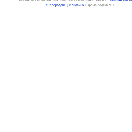
«Сєвєродонецьк онлайн»
Окрема подяка MDF.