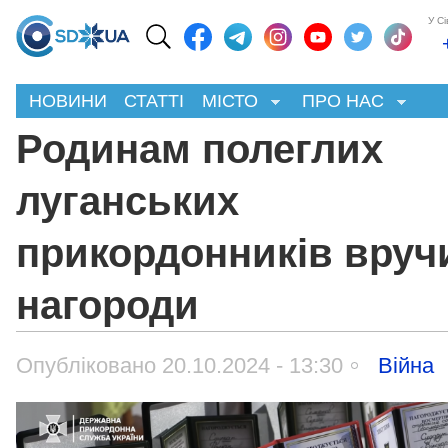
У С
НОВИНИ
СТАТТІ
МІСТО
ПРО НАС
Родинам полеглих
луганських
прикордонників вруч
нагороди
Опубліковано 20.10.2024 - 13:30
Війна