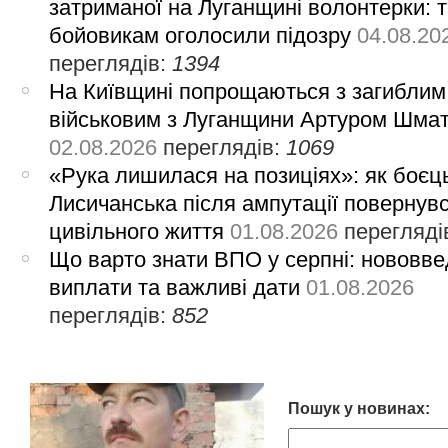
затриманої на Луганщині волонтерки: 
бойовикам оголосили підозру
04.08.20
переглядів:
1394
На Київщині попрощаються з загиблим
військовим з Луганщини Артуром Шма
02.08.2026
переглядів:
1069
«Рука лишилася на позиціях»: як боєць
Лисичанська після ампутації повернув
цивільного життя
01.08.2026
перегляді
Що варто знати ВПО у серпні: нововве
виплати та важливі дати
01.08.2026
переглядів:
852
Пошук у новинах: