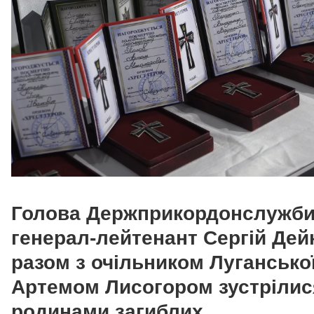
Голова Держприкордонслужб
генерал-лейтенант Сергій Дей
разом з очільником Лугансько
Артемом Лисогором зустрілис
родинами загиблих