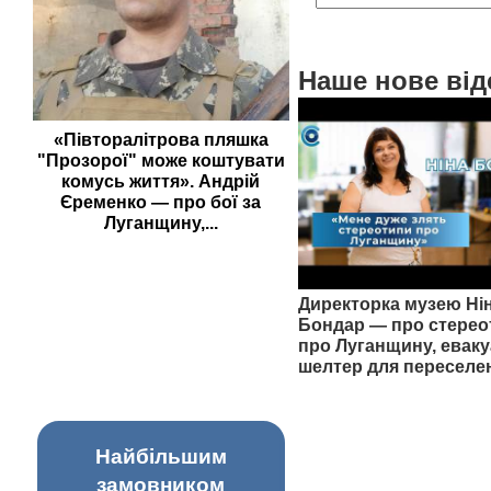
Наше нове від
«Півторалітрова пляшка
"Прозорої" може коштувати
комусь життя». Андрій
Єременко — про бої за
Луганщину,...
Директорка музею Ні
Бондар — про стерео
про Луганщину, еваку
шелтер для переселе
Найбільшим
замовником