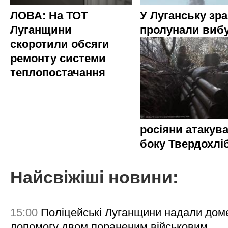
ЛОВА: На ТОТ
У Луганську зр
Луганщини
пролунали виб
скоротили обсяги
ремонту системи
теплопостачання
росіяни атакува
боку Твердохлі
Найсвіжіші новини:
15:00
Поліцейські Луганщини надали дом
допомогу двом пораненим військовим