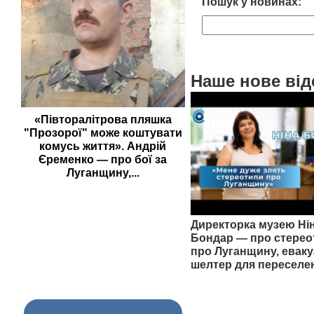
Пошук у новинах:
Наше нове від
«Півторалітрова пляшка
"Прозорої" може коштувати
комусь життя». Андрій
Єременко — про бої за
Луганщину,...
Директорка музею Ні
Бондар — про стерео
про Луганщину, еваку
шелтер для переселе