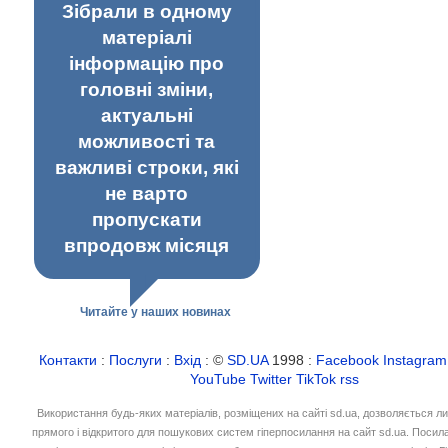
Зібрали в одному
матеріалі
інформацію про
головні зміни,
актуальні
можливості та
важливі строки, які
не варто
пропускати
впродовж місяця
Читайте у наших новинах
Контакти
:
Послуги
:
Вхід
: ©
SD.UA
1998 :
Facebook
Instagram
YouTube
Twitter
TikTok
rss
Використання будь-яких матеріалів, розміщених на сайті sd.ua, дозволяється л
прямого і відкритого для пошукових систем гіперпосилання на сайт sd.ua. Посил