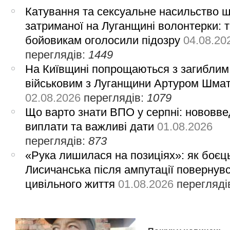
Катування та сексуальне насильство 
затриманої на Луганщині волонтерки: 
бойовикам оголосили підозру
04.08.20
переглядів:
1449
На Київщині попрощаються з загиблим
військовим з Луганщини Артуром Шма
02.08.2026
переглядів:
1079
Що варто знати ВПО у серпні: нововве
виплати та важливі дати
01.08.2026
переглядів:
873
«Рука лишилася на позиціях»: як боєць
Лисичанська після ампутації повернув
цивільного життя
01.08.2026
перегляді