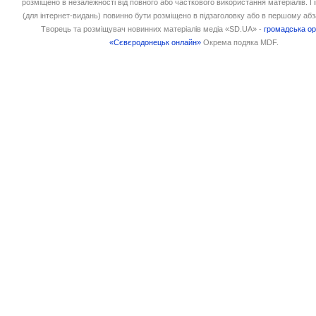
розміщено в незалежності від повного або часткового використання матеріалів. 
(для інтернет-видань) повинно бути розміщено в підзаголовку або в першому абз
Творець та розміщувач новинних матеріалів медіа «SD.UA» -
громадська ор
«Сєвєродонецьк онлайн»
Окрема подяка MDF.