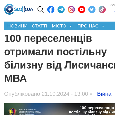
У С
НОВИНИ
СТАТТІ
МІСТО
ПРО НАС
100 переселенців
отримали постільну
білизну від Лисичанс
МВА
Опубліковано 21.10.2024 - 13:00
Війна