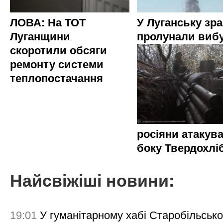
ЛОВА: На ТОТ
У Луганську зр
Луганщини
пролунали виб
скоротили обсяги
ремонту системи
теплопостачання
росіяни атакува
боку Твердохлі
Найсвіжіші новини:
19:01
У гуманітарному хабі Старобільсько