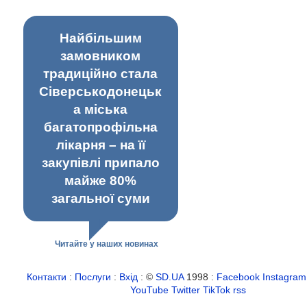
Найбільшим
замовником
традиційно стала
Сіверськодонецьк
а міська
багатопрофільна
лікарня – на її
закупівлі припало
майже 80%
загальної суми
Читайте у наших новинах
Контакти
:
Послуги
:
Вхід
: ©
SD.UA
1998 :
Facebook
Instagram
YouTube
Twitter
TikTok
rss