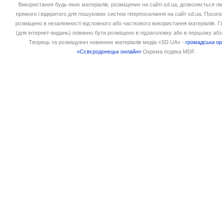
Використання будь-яких матеріалів, розміщених на сайті sd.ua, дозволяється л
прямого і відкритого для пошукових систем гіперпосилання на сайт sd.ua. Посил
розміщено в незалежності від повного або часткового використання матеріалів. 
(для інтернет-видань) повинно бути розміщено в підзаголовку або в першому абз
Творець та розміщувач новинних матеріалів медіа «SD.UA» -
громадська ор
«Сєвєродонецьк онлайн»
Окрема подяка MDF.