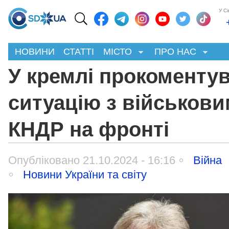
У С
НОВИНИ
СТАТТІ
МІСТО
ПРО НАС
У кремлі прокоменту
ситуацію з військов
КНДР на фронті
Опубліковано 21.10.2024 - 16:16
Війна
Новини України та світу