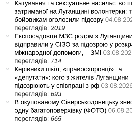
Катування та сексуальне насильство 
затриманої на Луганщині волонтерки: 
бойовикам оголосили підозру
04.08.20
переглядів:
2019
Експосадовця МЗС родом з Луганщин
відправили у СІЗО за підозрою у розкр
міжнародної допомоги, – ЗМІ
03.08.202
переглядів:
714
Керівники шкіл, «правоохоронці» та
«депутати»: кого з жителів Луганщини
підозрюють у співпраці з рф
03.08.202
переглядів:
693
В окупованому Сіверськодонецьку зне
одну багатоповерхівку (ФОТО)
06.08.2
переглядів:
665