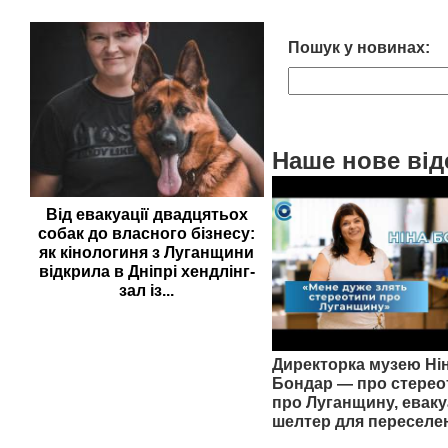
Пошук у новинах:
Наше нове від
Від евакуації двадцятьох
собак до власного бізнесу:
як кінологиня з Луганщини
відкрила в Дніпрі хендлінг-
зал із...
Директорка музею Ні
Бондар — про стерео
про Луганщину, еваку
шелтер для переселе