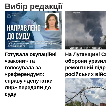
Вибір редакції
Готувала окупаційні
На Луганщині 
«закони» та
оборони урази
голосувала за
ремонтний підр
«референдум»:
російських вій
справу «депутатки
лнр» передали до
суду