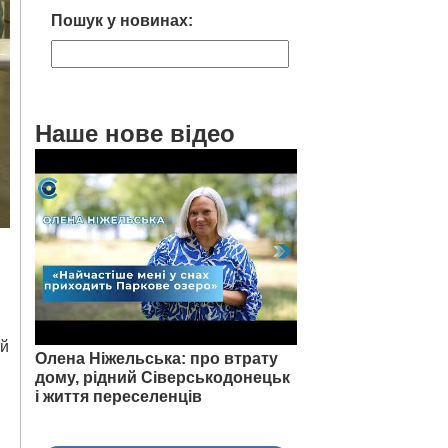
Пошук у новинах:
Наше нове відео
ій
Олена Ніжельська: про втрату
дому, рідний Сіверськодонецьк
і життя переселенців