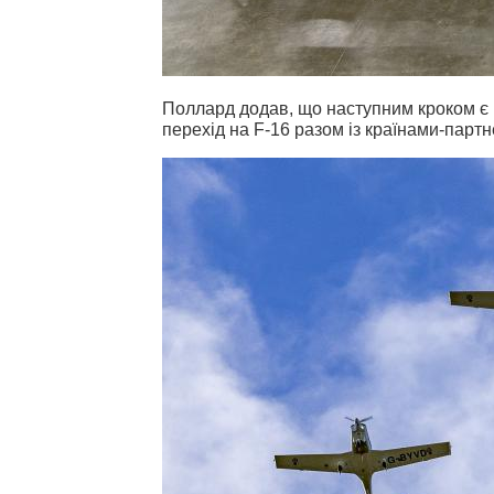
Поллард додав, що н
аступним кроком є 
перехід на F-16 разом із країнами-парт