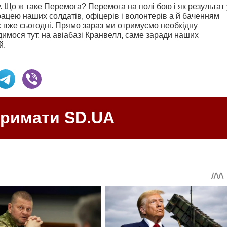
у. Що ж таке Перемога?
Перемога на полі бою і як результат 
ацею наших солдатів, офіцерів і волонтерів а й баченням
их вже сьогодні. Прямо зараз ми отримуємо необхідну
имося тут, на авіабазі Кранвелл, саме заради наших
й.
тримати SD.UA