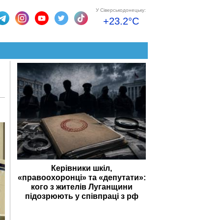
У Сіверськодонецьку:
+23.2°C
Керівники шкіл,
«правоохоронці» та «депутати»:
кого з жителів Луганщини
підозрюють у співпраці з рф