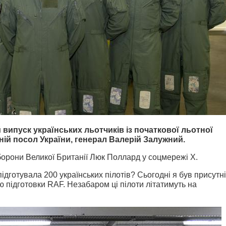
 випуск українських льотчиків із початкової льотної
ній посол України, генерал Валерій Залужний.
борони Великої Британії Люк Поллард у соцмережі X.
підготувала 200 українських пілотів?
Сьогодні я був присутн
ю підготовки RAF. Незабаром ці пілоти літатимуть на