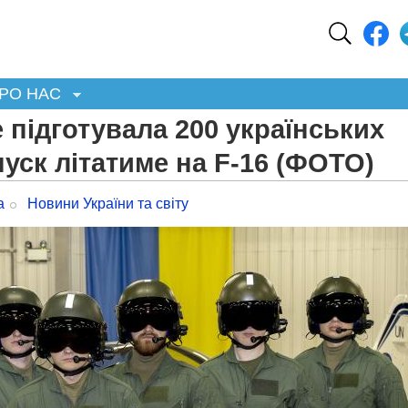
РО НАС
 підготувала 200 українських
пуск літатиме на F-16 (ФОТО)
а
Новини України та світу