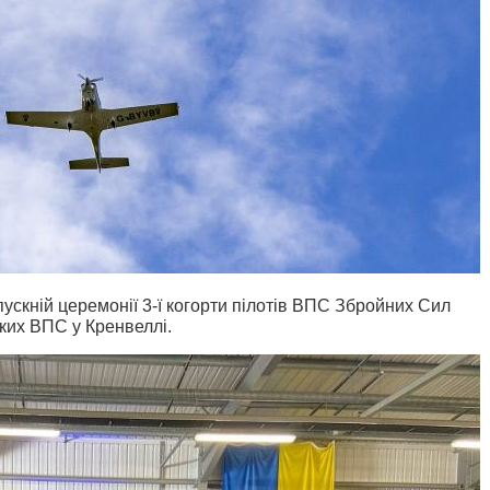
пускній церемонії 3-ї когорти пілотів ВПС Збройних Сил
ьких ВПС у Кренвеллі.