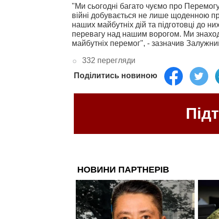
"Ми сьогодні багато чуємо про Перемог
війні добувається не лише щоденною пр
наших майбутніх дій та підготовці до н
перевагу над нашим ворогом. Ми знаход
майбутніх перемог", - зазначив Залужни
332 перегляди
Поділитись новиною
Під