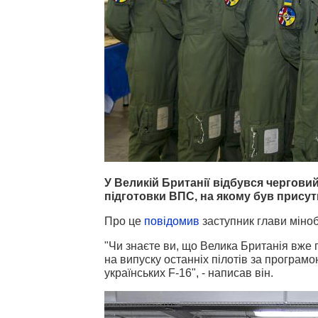
У Великій Британії відбувся черговий
підготовки ВПС, на якому був присут
Про це
повідомив
заступник глави міно
"Чи знаєте ви, що Велика Британія вже 
на випуску останніх пілотів за програмо
українських F-16", - написав він.