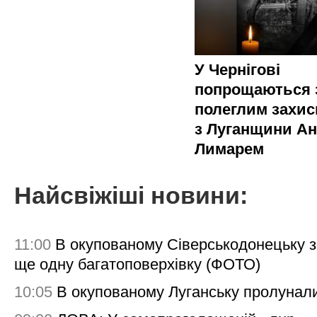
У Чернігові
попрощаються 
полеглим захи
з Луганщини Ан
Лимарем
Найсвіжіші новини:
11:00
В окупованому Сіверськодонецьку 
ще одну багатоповерхівку (ФОТО)
10:05
В окупованому Луганську пролунал