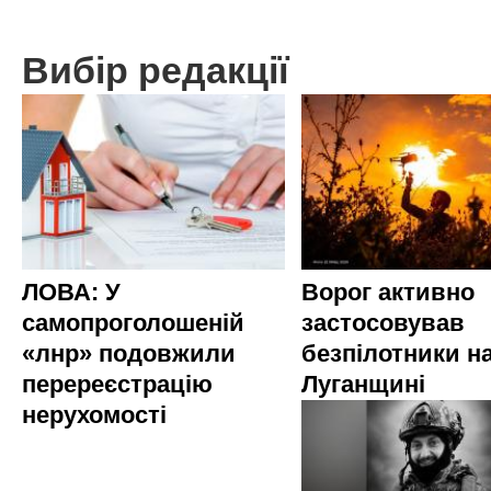
Вибір редакції
ЛОВА: У
Ворог активно
самопроголошеній
застосовував
«лнр» подовжили
безпілотники н
перереєстрацію
Луганщині
нерухомості