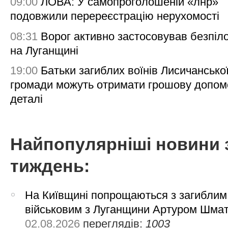
09:00
ЛОВА: У самопроголошеній «лнр»
подовжили перереєстрацію нерухомості
08:31
Ворог активно застосовував безпіл
на Луганщині
19:00
Батьки загиблих воїнів Лисичансько
громади можуть отримати грошову допом
деталі
Найпопулярніші новини 
тиждень:
На Київщині попрощаються з загиблим
військовим з Луганщини Артуром Шма
02.08.2026
переглядів:
1003