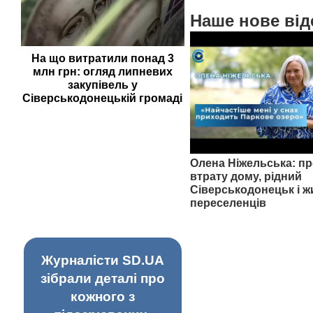
Наше нове від
На що витратили понад 3
млн грн: огляд липневих
закупівель у
Сіверськодонецькій громаді
Олена Ніжельська: пр
втрату дому, рідний
Сіверськодонецьк і ж
переселенців
Журналісти SD.UA
зібрали деталі про
кожного з