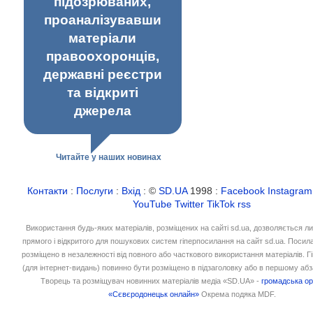
підозрюваних,
проаналізувавши
матеріали
правоохоронців,
державні реєстри
та відкриті
джерела
Читайте у наших новинах
Контакти
:
Послуги
:
Вхід
: ©
SD.UA
1998 :
Facebook
Instagram
YouTube
Twitter
TikTok
rss
Використання будь-яких матеріалів, розміщених на сайті sd.ua, дозволяється л
прямого і відкритого для пошукових систем гіперпосилання на сайт sd.ua. Посил
розміщено в незалежності від повного або часткового використання матеріалів. 
(для інтернет-видань) повинно бути розміщено в підзаголовку або в першому абз
Творець та розміщувач новинних матеріалів медіа «SD.UA» -
громадська ор
«Сєвєродонецьк онлайн»
Окрема подяка MDF.