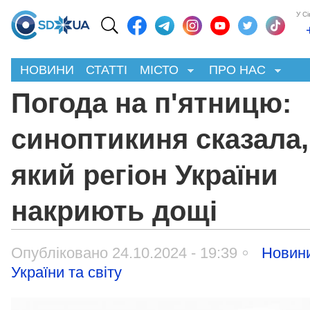
У С
НОВИНИ
СТАТТІ
МІСТО
ПРО НАС
Погода на п'ятницю:
синоптикиня сказала,
який регіон України
накриють дощі
Опубліковано 24.10.2024 - 19:39
Новин
України та світу