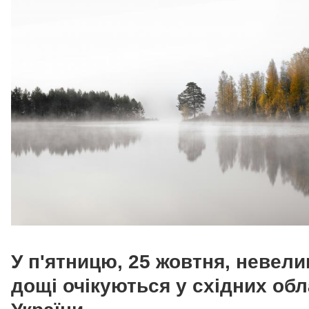
У п'ятницю, 25 жовтня, невели
дощі очікуються у східних об