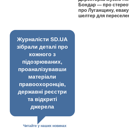
Бондар — про стерео
про Луганщину, еваку
шелтер для переселе
Журналісти SD.UA
зібрали деталі про
кожного з
підозрюваних,
проаналізувавши
матеріали
правоохоронців,
державні реєстри
та відкриті
джерела
Читайте у наших новинах