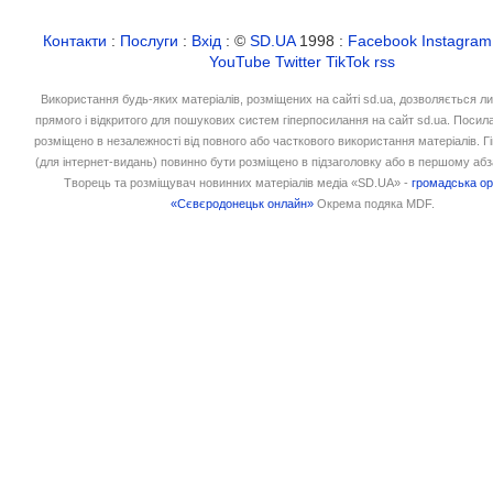
Контакти
:
Послуги
:
Вхід
: ©
SD.UA
1998 :
Facebook
Instagram
YouTube
Twitter
TikTok
rss
Використання будь-яких матеріалів, розміщених на сайті sd.ua, дозволяється л
прямого і відкритого для пошукових систем гіперпосилання на сайт sd.ua. Посил
розміщено в незалежності від повного або часткового використання матеріалів. 
(для інтернет-видань) повинно бути розміщено в підзаголовку або в першому абз
Творець та розміщувач новинних матеріалів медіа «SD.UA» -
громадська ор
«Сєвєродонецьк онлайн»
Окрема подяка MDF.