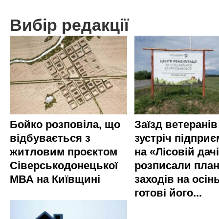
Вибір редакції
Бойко розповіла, що
Заїзд ветеранів
відбувається з
зустріч підприє
житловим проєктом
на «Лісовій дач
Сіверськодонецької
розписали пла
МВА на Київщині
заходів на осінь
готові його...