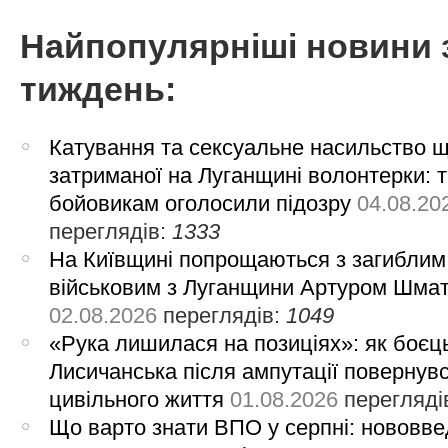
Найпопулярніші новини 
тиждень:
Катування та сексуальне насильство 
затриманої на Луганщині волонтерки: 
бойовикам оголосили підозру
04.08.20
переглядів:
1333
На Київщині попрощаються з загиблим
військовим з Луганщини Артуром Шма
02.08.2026
переглядів:
1049
«Рука лишилася на позиціях»: як боєць
Лисичанська після ампутації повернув
цивільного життя
01.08.2026
перегляді
Що варто знати ВПО у серпні: нововве