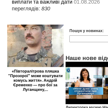
виплати та важливі дати
01.08.2026
переглядів:
830
Пошук у новинах:
Наше нове від
«Півторалітрова пляшка
"Прозорої" може коштувати
комусь життя». Андрій
Єременко — про бої за
Луганщину,...
Директорка музею Ні