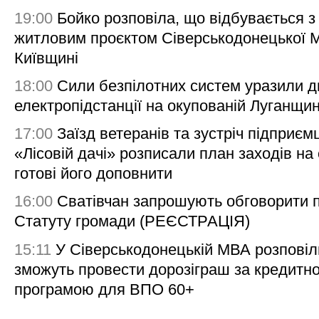
19:00
Бойко розповіла, що відбувається з
житловим проєктом Сіверськодонецької 
Київщині
18:00
Сили безпілотних систем уразили д
електропідстанції на окупованій Луганщи
17:00
Заїзд ветеранів та зустріч підприємц
«Лісовій дачі» розписали план заходів на 
готові його доповнити
16:00
Сватівчан запрошують обговорити 
Статуту громади (РЕЄСТРАЦІЯ)
15:11
У Сіверськодонецькій МВА розповіл
зможуть провести дорозіграш за кредитн
програмою для ВПО 60+