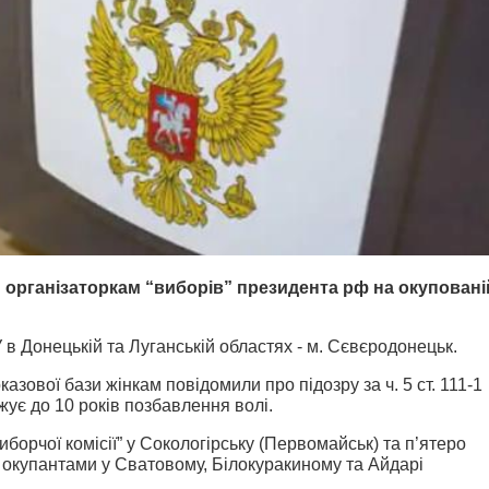
 організаторкам “виборів” президента рф на окуповані
в Донецькій та Луганській областях - м. Сєвєродонецьк.
казової бази жінкам повідомили про підозру за ч. 5 ст. 111-1
жує до 10 років позбавлення волі.
иборчої комісії” у Сокологірську (Первомайськ) та п’ятеро
 окупантами у Сватовому, Білокуракиному та Айдарі