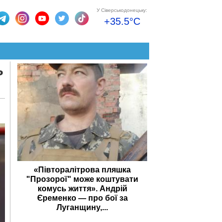
У Сіверськодонецьку:
+35.5°C
ь
«Півторалітрова пляшка
"Прозорої" може коштувати
комусь життя». Андрій
Єременко — про бої за
Луганщину,...