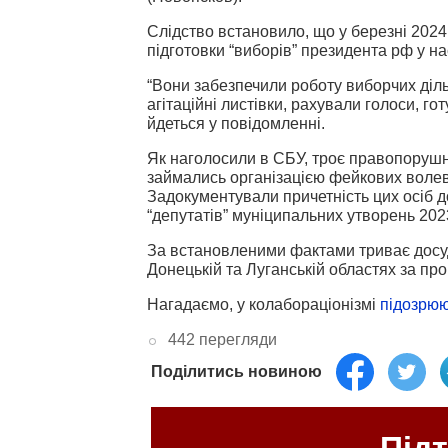
Слідство встановило, що у березні 2024
підготовки “виборів” президента рф у на
“Вони забезпечили роботу виборчих діль
агітаційні листівки, рахували голоси, го
йдеться у повідомленні.
Як наголосили в СБУ, троє правопорушни
займались організацією фейкових волев
Задокументували причетність цих осіб д
“депутатів” муніципальних утворень 2023
За встановленими фактами триває досуд
Донецькій та Луганській областях за пр
Нагадаємо, у колабораціонізмі
підозрю
442 перегляди
Поділитись новиною