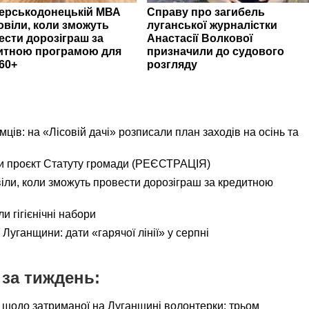
верськодонецькій МВА
Справу про загибель
овіли, коли зможуть
луганської журналістки
ести дорозіграш за
Анастасії Волкової
итною програмою для
призначили до судового
60+
розгляду
ємців: на «Лісовій дачі» розписали план заходів на осінь та
и проєкт Статуту громади (РЕЄСТРАЦІЯ)
іли, коли зможуть провести дорозіграш за кредитною
и гігієнічні набори
Луганщини: дати «гарячої лінії» у серпні
за тиждень:
 щодо затриманої на Луганщині волонтерки: трьом