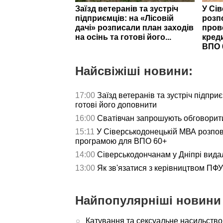
Заїзд ветеранів та зустріч
У Сі
підприємців: на «Лісовій
розп
дачі» розписали план заходів
пров
на осінь та готові його...
кред
ВПО 
Найсвіжіші новини:
17:00
Заїзд ветеранів та зустріч підпри
готові його доповнити
16:00
Сватівчан запрошують обговорит
15:11
У Сіверськодонецькій МВА розпов
програмою для ВПО 60+
14:00
Сіверськодончанам у Дніпрі видал
13:00
Як зв'язатися з керівництвом ПФУ 
Найпопулярніші новини 
Катування та сексуальне насильство