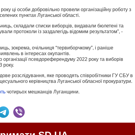
 року ці особи добровільно провели організаційну роботу з
селених пунктах Луганської області.
ниць, складали списки виборців, видавали бюлетені та
тували протоколи із заздалегідь відомим результатом”, -
ць, зокрема, очільниця “тервиборчкому”, і раніше
иявлень в інтересах окупантів.
о організації псевдореферендуму 2022 року та виборів
 року.
ове розслідування, яке проводять співробітники ГУ СБУ в
оцесуального керівництва Луганської обласної прокуратури.
ють
чотирьох мешканців Луганщини.