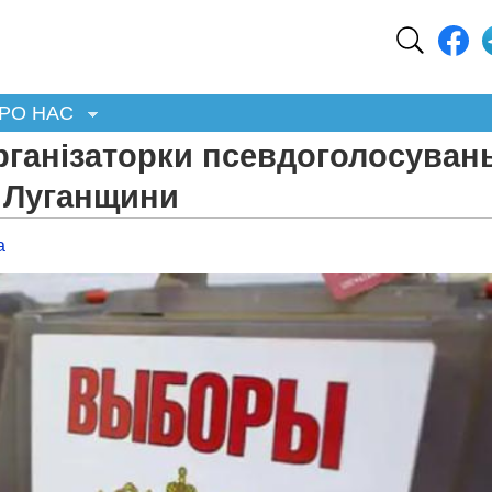
РО НАС
рганізаторки псевдоголосуван
х Луганщини
а