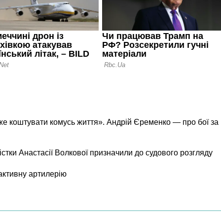
же коштувати комусь життя». Андрій Єременко — про бої за
істки Анастасії Волкової призначили до судового розгляду
активну артилерію