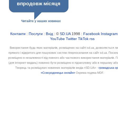
впродовж місяця
Читайте у наших новинах
Контакти
:
Послуги
:
Вхід
: ©
SD.UA
1998 :
Facebook
Instagram
YouTube
Twitter
TikTok
rss
Використання будь-яких матеріалів, розміщених на сайті sd.ua, дозволяється л
прямого і відкритого для пошукових систем гіперпосилання на сайт sd.ua. Посил
розміщено в незалежності від повного або часткового використання матеріалів. 
(для інтернет-видань) повинно бути розміщено в підзаголовку або в першому абз
Творець та розміщувач новинних матеріалів медіа «SD.UA» -
громадська ор
«Сєвєродонецьк онлайн»
Окрема подяка MDF.