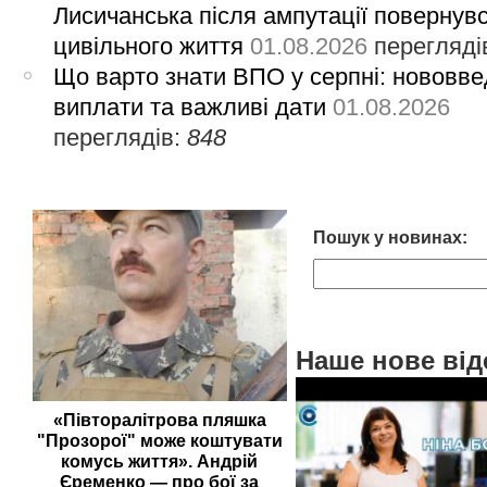
Лисичанська після ампутації повернув
цивільного життя
01.08.2026
перегляді
Що варто знати ВПО у серпні: нововве
виплати та важливі дати
01.08.2026
переглядів:
848
Пошук у новинах:
Наше нове від
«Півторалітрова пляшка
"Прозорої" може коштувати
комусь життя». Андрій
Єременко — про бої за