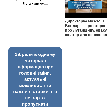
Луганщину,...
Директорка музею Ні
Бондар — про стерео
про Луганщину, еваку
шелтер для переселе
Зібрали в одному
матеріалі
інформацію про
головні зміни,
актуальні
можливості та
важливі строки, які
не варто
пропускати