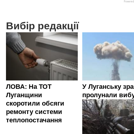
Вибір редакції
ЛОВА: На ТОТ
У Луганську зр
Луганщини
пролунали виб
скоротили обсяги
ремонту системи
теплопостачання