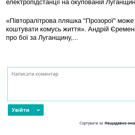
електропідстанції на окупованій Луганщи
«Півторалітрова пляшка "Прозорої" може
коштувати комусь життя». Андрій Єреме
про бої за Луганщину,...