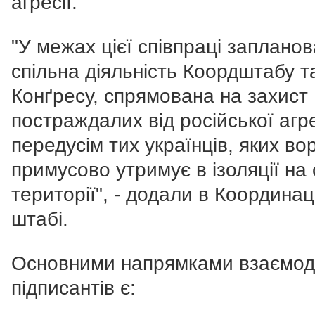
агресії.
"У межах цієї співпраці заплано
спільна діяльність Коордштабу т
Конґресу, спрямована на захист
постраждалих від російської агре
передусім тих українців, яких во
примусово утримує в ізоляції на 
території", - додали в Координа
штабі.
Основними напрямками взаємоді
підписантів є: