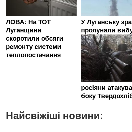
ЛОВА: На ТОТ
У Луганську зр
Луганщини
пролунали виб
скоротили обсяги
ремонту системи
теплопостачання
росіяни атакува
боку Твердохлі
Найсвіжіші новини: