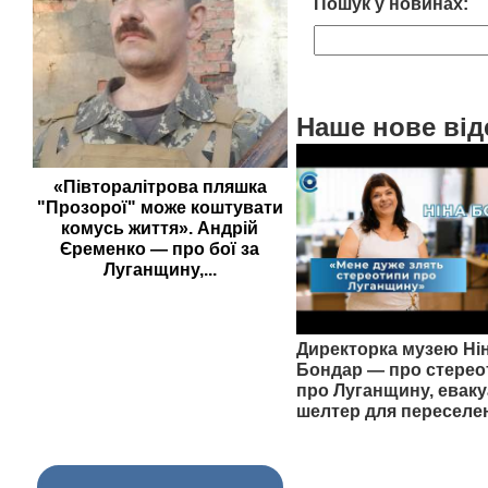
Пошук у новинах:
Наше нове від
«Півторалітрова пляшка
"Прозорої" може коштувати
комусь життя». Андрій
Єременко — про бої за
Луганщину,...
Директорка музею Ні
Бондар — про стерео
про Луганщину, еваку
шелтер для переселе