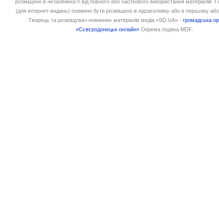
розміщено в незалежності від повного або часткового використання матеріалів. 
(для інтернет-видань) повинно бути розміщено в підзаголовку або в першому абз
Творець та розміщувач новинних матеріалів медіа «SD.UA» -
громадська ор
«Сєвєродонецьк онлайн»
Окрема подяка MDF.