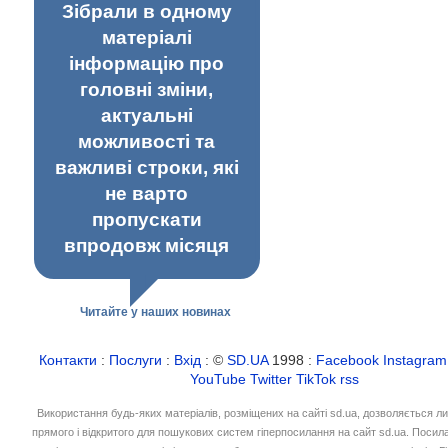
Зібрали в одному
матеріалі
інформацію про
головні зміни,
актуальні
можливості та
важливі строки, які
не варто
пропускати
впродовж місяця
Читайте у наших новинах
Контакти
:
Послуги
:
Вхід
: ©
SD.UA
1998 :
Facebook
Instagram
YouTube
Twitter
TikTok
rss
Використання будь-яких матеріалів, розміщених на сайті sd.ua, дозволяється л
прямого і відкритого для пошукових систем гіперпосилання на сайт sd.ua. Посил