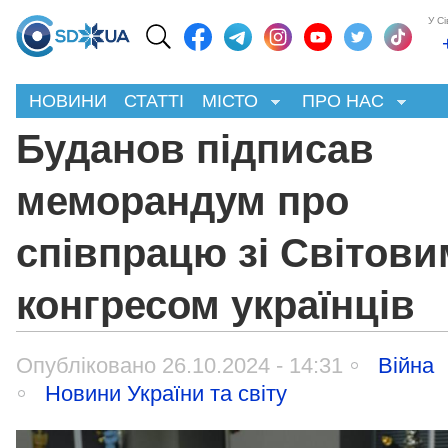
У С
НОВИНИ
СТАТТІ
МІСТО
ПРО НАС
Буданов підписав
меморандум про
співпрацю зі Світови
конгресом українців
Опубліковано 26.10.2024 - 14:31
Війна
Новини України та світу