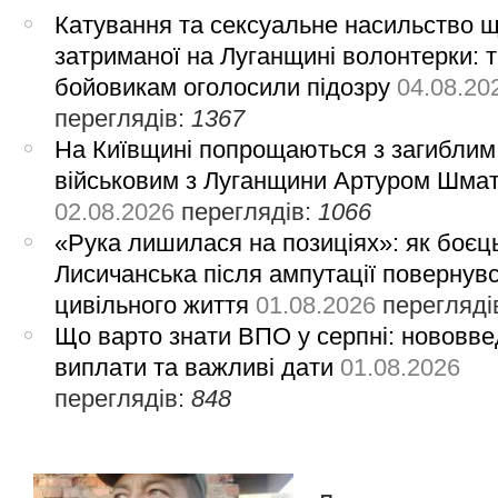
Катування та сексуальне насильство 
затриманої на Луганщині волонтерки: 
бойовикам оголосили підозру
04.08.20
переглядів:
1367
На Київщині попрощаються з загиблим
військовим з Луганщини Артуром Шма
02.08.2026
переглядів:
1066
«Рука лишилася на позиціях»: як боєць
Лисичанська після ампутації повернув
цивільного життя
01.08.2026
перегляді
Що варто знати ВПО у серпні: нововве
виплати та важливі дати
01.08.2026
переглядів:
848