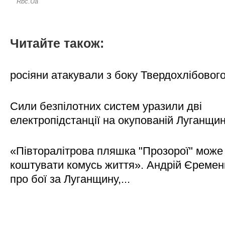
Читайте також:
росіяни атакували з боку Твердохлібовог
Сили безпілотних систем уразили дві
електропідстанції на окупованій Луганщи
«Півторалітрова пляшка "Прозорої" може
коштувати комусь життя». Андрій Єреме
про бої за Луганщину,...