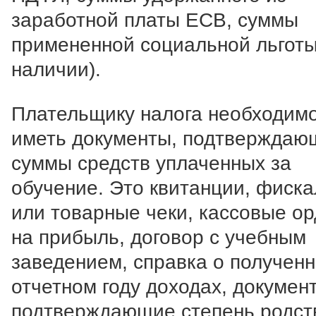
заработной платы ЕСВ, суммы
примененной социальной льготы
наличии).
Плательщику налога необходим
иметь документы, подтверждаю
суммы средств уплаченных за
обучение. Это квитанции, фиск
или товарные чеки, кассовые о
на прибыль, договор с учебным
заведением, справка о полученн
отчетном году доходах, докумен
подтверждающие степень родст