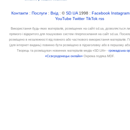
Контакти
:
Послуги
:
Вхід
: ©
SD.UA
1998 :
Facebook
Instagram
YouTube
Twitter
TikTok
rss
Використання будь-яких матеріалів, розміщених на сайті sd.ua, дозволяється л
прямого і відкритого для пошукових систем гіперпосилання на сайт sd.ua. Посил
розміщено в незалежності від повного або часткового використання матеріалів. 
(для інтернет-видань) повинно бути розміщено в підзаголовку або в першому абз
Творець та розміщувач новинних матеріалів медіа «SD.UA» -
громадська ор
«Сєвєродонецьк онлайн»
Окрема подяка MDF.