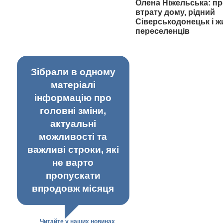
Олена Ніжельська: пр
втрату дому, рідний
Сіверськодонецьк і ж
переселенців
Зібрали в одному
матеріалі
інформацію про
головні зміни,
актуальні
можливості та
важливі строки, які
не варто
пропускати
впродовж місяця
Читайте у наших новинах