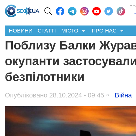
У С
НОВИНИ
СТАТТІ
МІСТО
ПРО НАС
Поблизу Балки Жура
окупанти застосували
безпілотники
Опубліковано 28.10.2024 - 09:45
Війна