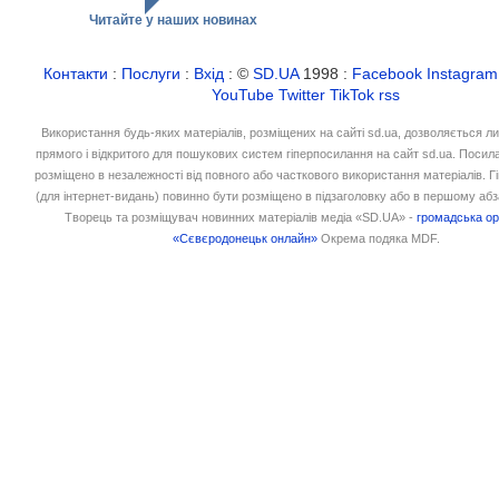
Читайте у наших новинах
Контакти
:
Послуги
:
Вхід
: ©
SD.UA
1998 :
Facebook
Instagram
YouTube
Twitter
TikTok
rss
Використання будь-яких матеріалів, розміщених на сайті sd.ua, дозволяється л
прямого і відкритого для пошукових систем гіперпосилання на сайт sd.ua. Посил
розміщено в незалежності від повного або часткового використання матеріалів. 
(для інтернет-видань) повинно бути розміщено в підзаголовку або в першому абз
Творець та розміщувач новинних матеріалів медіа «SD.UA» -
громадська ор
«Сєвєродонецьк онлайн»
Окрема подяка MDF.