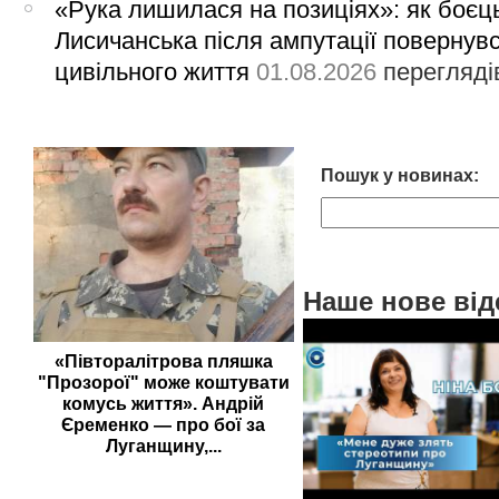
«Рука лишилася на позиціях»: як боєць
Лисичанська після ампутації повернув
цивільного життя
01.08.2026
перегляді
Пошук у новинах:
Наше нове від
«Півторалітрова пляшка
"Прозорої" може коштувати
комусь життя». Андрій
Єременко — про бої за
Луганщину,...