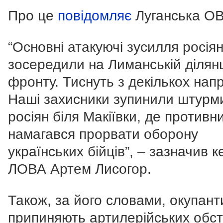
Про це
повідомляє
Луганська ОВ
“Основні атакуючі зусилля росія
зосередили на Лиманській ділян
фронту. Тиснуть з декількох напр
Наші захисники зупинили штурм
росіян біля Макіївки, де противн
намагався прорвати оборону
українських бійців”, – зазначив к
ЛОВА Артем Лисогор.
Також, за його словами, окупант
припиняють артилерійських обстр