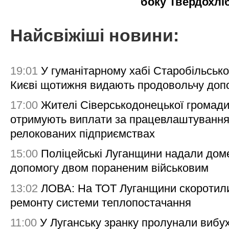
боку Твердохлі
Найсвіжіші новини:
19:01
У гуманітарному хабі Старобільсько
Києві щотижня видають продовольчу доп
17:00
Жителі Сіверськодонецької громад
отримують виплати за працевлаштування
релокованих підприємствах
15:00
Поліцейські Луганщини надали дом
допомогу двом пораненим військовим
13:02
ЛОВА: На ТОТ Луганщини скоротил
ремонту системи теплопостачання
11:00
У Луганську зранку пролунали вибу