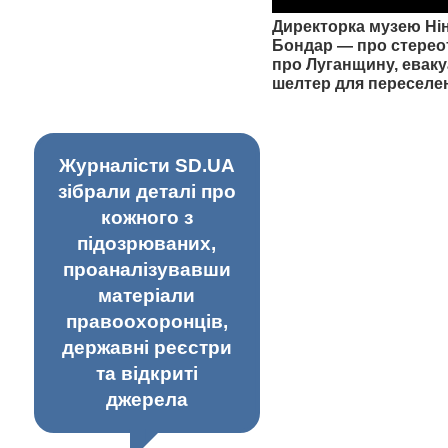
Директорка музею Ні
Бондар — про стерео
про Луганщину, еваку
шелтер для переселе
Журналісти SD.UA
зібрали деталі про
кожного з
підозрюваних,
проаналізувавши
матеріали
правоохоронців,
державні реєстри
та відкриті
джерела