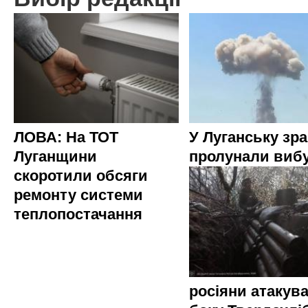
ЛОВА: На ТОТ
У Луганську зр
Луганщини
пролунали виб
скоротили обсяги
ремонту системи
теплопостачання
росіяни атакува