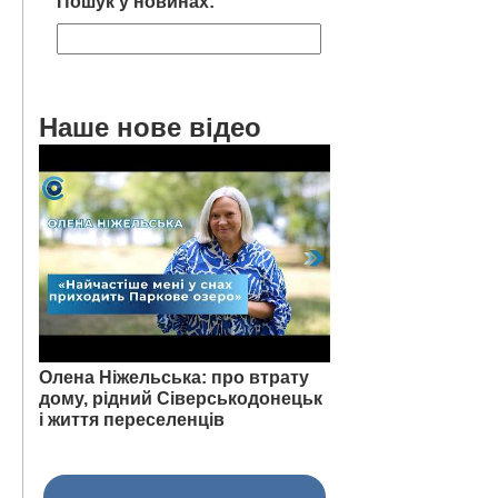
Пошук у новинах:
Наше нове відео
Олена Ніжельська: про втрату
дому, рідний Сіверськодонецьк
і життя переселенців