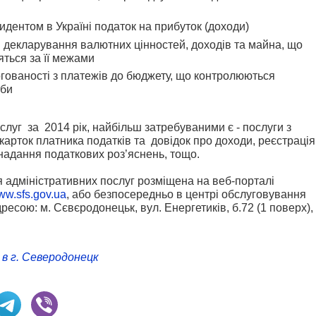
дентом в Україні податок на прибуток (доходи)
 декларування валютних цінностей, доходів та майна, що
яться за її межами
ргованості з платежів до бюджету, що контролюються
жби
слуг за 2014 рік, найбільш затребуваними є - послуги з
карток платника податків та довідок про доходи, реєстрація
 надання податкових роз’яснень, тощо.
дміністративних послуг розміщена на веб-порталі
w.sfs.gov.ua
, або безпосередньо в центрі обслуговування
есою: м. Сєвєродонецьк, вул. Енергетиків, б.72 (1 поверх), 
в г. Северодонецк