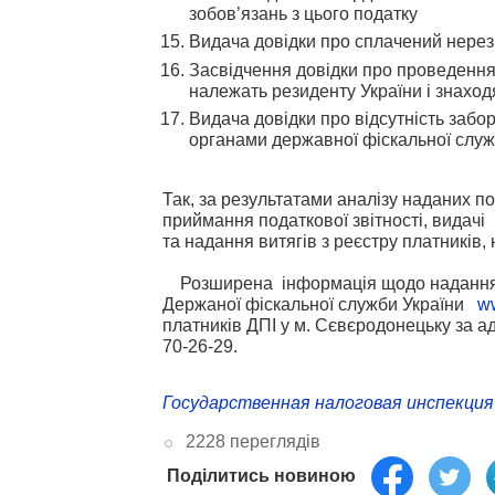
зобов’язань з цього податку
Видача довідки про сплачений нерези
Засвідчення довідки про проведення
належать резиденту України і знаход
Видача довідки про відсутність забо
органами державної фіскальної слу
Так, за результатами аналізу наданих по
приймання податкової звітності, видачі 
та надання витягів з реєстру платників,
Розширена інформація щодо надання а
Держаної фіскальної служби України
ww
платників ДПІ у м. Сєвєродонецьку за адр
70-26-29.
Государственная налоговая инспекция 
2228 переглядів
Поділитись новиною