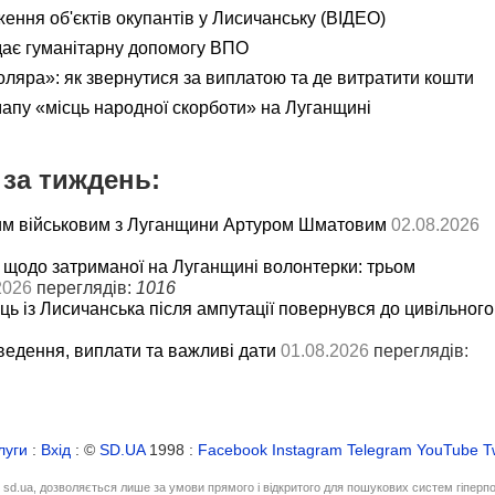
ення об'єктів окупантів у Лисичанську (ВІДЕО)
дає гуманітарну допомогу ВПО
яра»: як звернутися за виплатою та де витратити кошти
мапу «місць народної скорботи» на Луганщині
за тиждень:
им військовим з Луганщини Артуром Шматовим
02.08.2026
 щодо затриманої на Луганщині волонтерки: трьом
2026
переглядів:
1016
ць із Лисичанська після ампутації повернувся до цивільного
ведення, виплати та важливі дати
01.08.2026
переглядів:
луги
:
Вхід
: ©
SD.UA
1998 :
Facebook
Instagram
Telegram
YouTube
T
і sd.ua, дозволяється лише за умови прямого і відкритого для пошукових систем гіперп