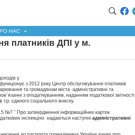
РО НАС
я платників ДПІ у м.
доходів у
 функціонує з 2012 року Центр обслуговування платників
одарювання та громадянам міста адміністративні та
пов`язанні з оподаткуванням, наданням податкової звітності
в т.р. єдиного соціального внеску.
015 №7 " Про затвердження інформаційних карток
одаткових інспекціях надаються наступні
адміністративні
 внесення до паспорта громадянина України даних про