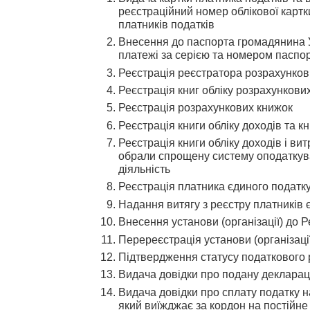
реєстраційний номер облікової картк
платників податків
Внесення до паспорта громадянина Ук
платежі за серією та номером паспо
Реєстрація реєстратора розрахунков
Реєстрація книг обліку розрахункови
Реєстрація розрахункових книжок
Реєстрація книги обліку доходів та к
Реєстрація книги обліку доходів і вит
обрали спрощену систему оподаткува
діяльність
Реєстрація платника єдиного податк
Надання витягу з реєстру платників 
Внесення установи (організації) до 
Перереєстрація установи (організації
Підтвердження статусу податкового 
Видача довідки про подану декларац
Видача довідки про сплату податку н
який виїжджає за кордон на постійне