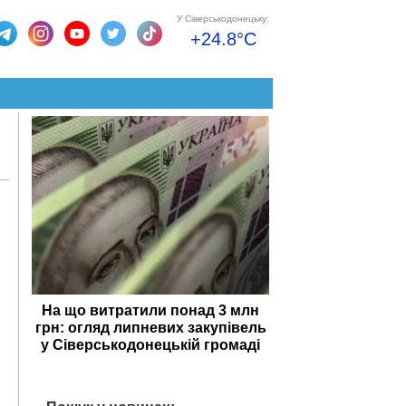
У Сіверськодонецьку:
+24.8°C
На що витратили понад 3 млн
грн: огляд липневих закупівель
у Сіверськодонецькій громаді