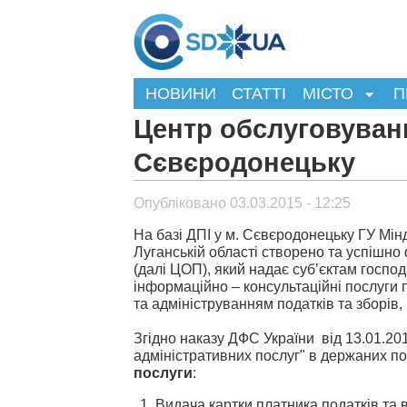
НОВИНИ
СТАТТІ
МІСТО
П
Центр обслуговуванн
Сєвєродонецьку
Опубліковано 03.03.2015 - 12:25
На базі ДПІ у м. Сєвєродонецьку ГУ Мін
Луганській області створено та успішно
(далі ЦОП), який надає суб’єктам госп
інформаційно – консультаційні послуги 
та адмініструванням податків та зборів, 
Згідно наказу ДФС України від 13.01.2
адміністративних послуг" в держаних п
послуги
:
Видача картки платника податків та