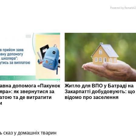
авна допомога «Пакунок
Житло для ВПО у Батраді на
яра»: як звернутися за
Закарпатті добудовують: що
атою та де витратити
відомо про заселення
и
ь сказ у домашніх тварин