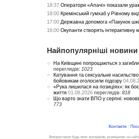
18:37
Оператори «Апачі» показали ураж
18:00
Кремінський гумхаб у Рівному ви
17:00
Державна допомога «Пакунок школ
16:00
Окупанти створять інтерактивну 
Найпопулярніші новини 
На Київщині попрощаються з загибл
переглядів:
1023
Катування та сексуальне насильство
бойовикам оголосили підозру
04.08.
«Рука лишилася на позиціях»: як боє
життя
01.08.2026
переглядів:
818
Що варто знати ВПО у серпні: новов
773
Контакти
:
Пос
Використання будь-яких матеріалів, розміщених на сайт