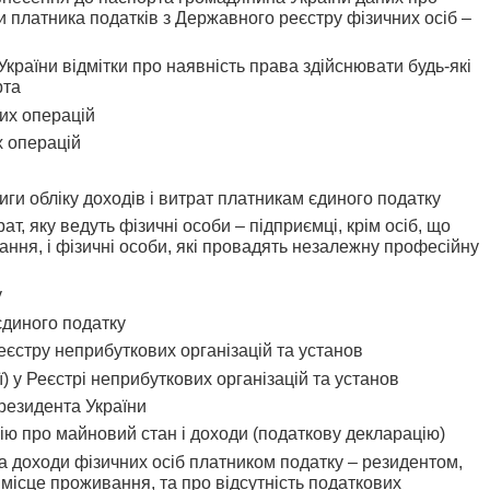
и платника податків з Державного реєстру фізичних осіб –
раїни відмітки про наявність права здійснювати будь-які
рта
их операцій
х операцій
ниги обліку доходів і витрат платникам єдиного податку
рат, яку ведуть фізичні особи – підприємці, крім осіб, що
ння, і фізичні особи, які провадять незалежну професійну
у
єдиного податку
Реєстру неприбуткових організацій та установ
) у Реєстрі неприбуткових організацій та установ
резидента України
ію про майновий стан і доходи (податкову декларацію)
а доходи фізичних осіб платником податку – резидентом,
 місце проживання, та про відсутність податкових