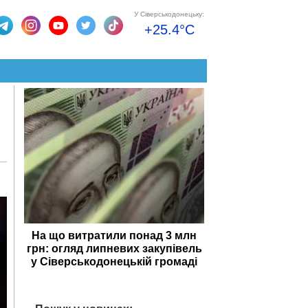
У Сіверськодонецьку:
+25.4°C
На що витратили понад 3 млн
грн: огляд липневих закупівель
у Сіверськодонецькій громаді