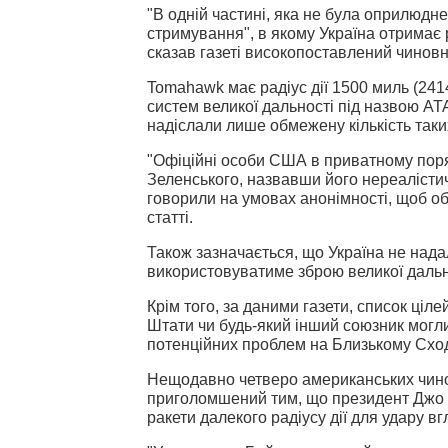
"В одній частині, яка не була оприлюдн
стримування", в якому Україна отримає
сказав газеті високопоставлений чинов
Tomahawk має радіус дії 1500 миль (2414
систем великої дальності під назвою AT
надіслали лише обмежену кількість так
"Офіційні особи США в приватному пор
Зеленського, назвавши його нереалісти
говорили на умовах анонімності, щоб об
статті.
Також зазначається, що Україна не над
використовуватиме зброю великої дальн
Крім того, за даними газети, список ціле
Штати чи будь-який інший союзник могли 
потенційних проблем на Близькому Сході 
Нещодавно четверо американських чино
приголомшений тим, що президент Джо 
ракети далекого радіусу дії для удару вгл