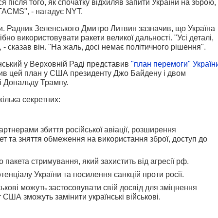
 після того, як спочатку відхиляв запити України на зброю,
ATACMS", - нагадує NYT.
и. Радник Зеленського Дмитро Литвин зазначив, що Україна
но використовувати ракети великої дальності. "Усі деталі,
 - сказав він. "На жаль, досі немає політичного рішення".
ський у Верховній Раді представив
"план перемоги" Україн
авив цей план у США президенту Джо Байдену і двом
і Дональду Трампу.
кілька секретних:
артнерами збиття російської авіації, розширення
ет та зняття обмеження на використання зброї, доступ до
пакета стримування, який захистить від агресії рф.
тенціалу України та посилення санкцій проти росії.
йськові можуть застосовувати свій досвід для зміцнення
США зможуть замінити українські військові.