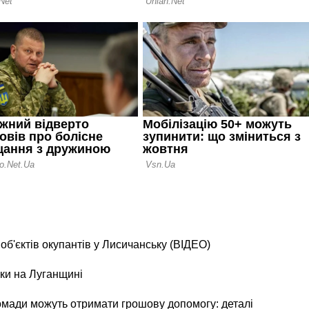
б'єктів окупантів у Лисичанську (ВІДЕО)
ки на Луганщині
ромади можуть отримати грошову допомогу: деталі