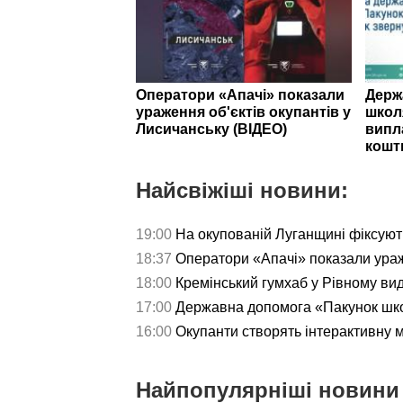
Оператори «Апачі» показали
Держ
ураження об'єктів окупантів у
школ
Лисичанську (ВІДЕО)
випл
кошт
Найсвіжіші новини:
19:00
На окупованій Луганщині фіксуют
18:37
Оператори «Апачі» показали ураж
18:00
Кремінський гумхаб у Рівному ви
17:00
Державна допомога «Пакунок школ
16:00
Окупанти створять інтерактивну 
Найпопулярніші новини 