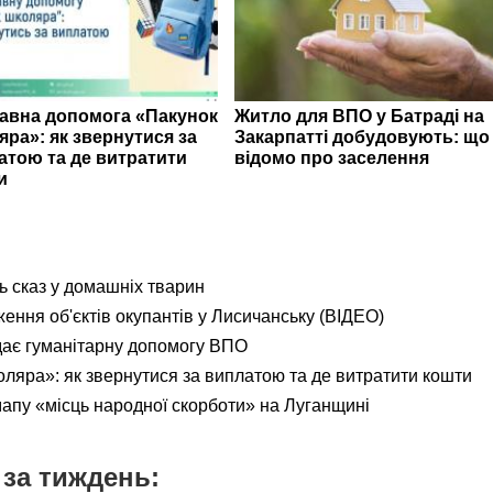
авна допомога «Пакунок
Житло для ВПО у Батраді на
яра»: як звернутися за
Закарпатті добудовують: що
атою та де витратити
відомо про заселення
и
ь сказ у домашніх тварин
ення об'єктів окупантів у Лисичанську (ВІДЕО)
дає гуманітарну допомогу ВПО
яра»: як звернутися за виплатою та де витратити кошти
мапу «місць народної скорботи» на Луганщині
за тиждень: