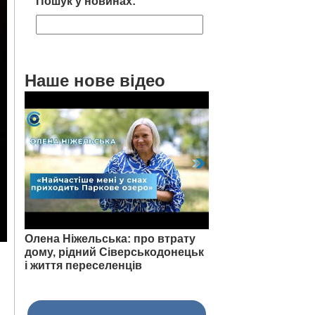
Пошук у новинах:
Наше нове відео
Олена Ніжельська: про втрату
дому, рідний Сіверськодонецьк
і життя переселенців