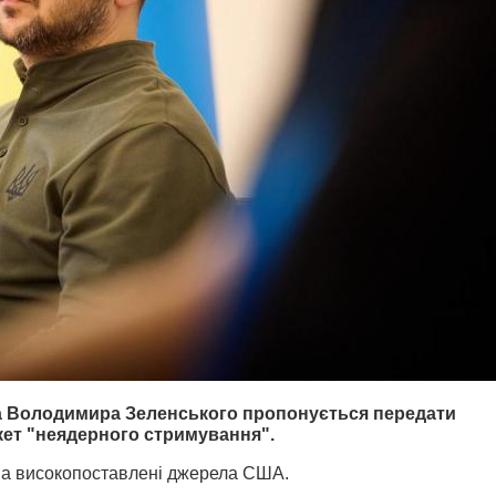
та Володимира Зеленського пропонується передати
кет "неядерного стримування".
на високопоставлені джерела США.