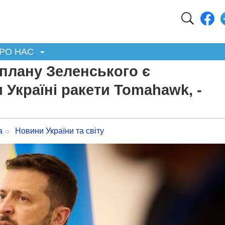
РО НАС
 плану Зеленського є
 Україні ракети Tomahawk, -
а
Новини України та світу