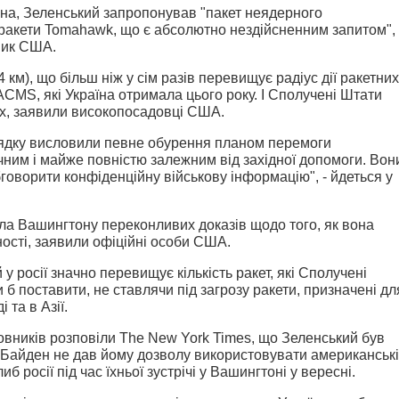
ена, Зеленський запропонував "пакет неядерного
 ракети Tomahawk, що є абсолютно нездійсненним запитом", 
ник США.
 км), що більш ніж у сім разів перевищує радіус дії ракетних
ACMS, які Україна отримала цього року. І Сполучені Штати
их, заявили високопосадовці США.
ядку висловили певне обурення планом перемоги
чним і майже повністю залежним від західної допомоги. Вон
говорити конфіденційну військову інформацію", - йдеться у
ала Вашингтону переконливих доказів щодо того, як вона
ості, заявили офіційні особи США.
й у росії значно перевищує кількість ракет, які Сполучені
б поставити, не ставлячи під загрозу ракети, призначені дл
та в Азії.
вників розповіли The New York Times, що Зеленський був
Байден не дав йому дозволу використовувати американські
иб росії під час їхньої зустрічі у Вашингтоні у вересні.