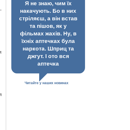
Я не знаю, чим їх
-
накачують. Бо в них
стріляєш, а він встав
та пішов, як у
фільмах жахів. Ну, в
їхніх аптечках була
наркота. Шприц та
и
джгут. І ото вся
аптечка
Читайте у наших новинах
я