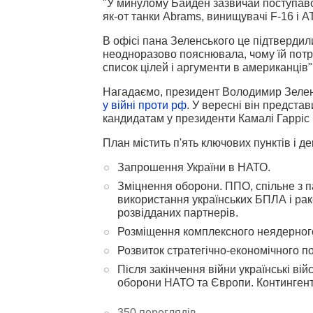
"У минулому Байден зазвичай поступався
як-от танки Abrams, винищувачі F-16 і 
В офісі пана Зеленського це підтвердил
неодноразово пояснювала, чому їй потріб
список цілей і аргументи в американців",
Нагадаємо, президент Володимир Зелен
у війні проти рф
. У вересні він предст
кандидатам у президенти Камалі Гарріс 
План містить п'ять ключових пунктів і де
Запрошення України в НАТО.
Зміцнення оборони. ППО, спільне з п
використання українських БПЛА і рак
розвідданих партнерів.
Розміщення комплексного неядерного 
Розвиток стратегічно-економічного по
Після закінчення війни українські ві
оборони НАТО та Європи. Контингент 
350 переглядів