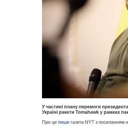
У частині плану перемоги президен
Україні ракети Tomahawk у рамках па
Про це
пише
газета NYT з посиланням 