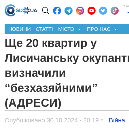
У С
НОВИНИ
СТАТТІ
МІСТО
ПРО НАС
Ще 20 квартир у
Лисичанську окупант
визначили
“безхазяйними”
(АДРЕСИ)
Опубліковано 30.10.2024 - 20:19
Війна