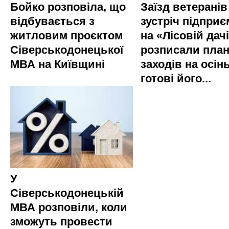
Бойко розповіла, що
Заїзд ветеранів
відбувається з
зустріч підприє
житловим проєктом
на «Лісовій дач
Сіверськодонецької
розписали пла
МВА на Київщині
заходів на осінь
готові його...
У
Сіверськодонецькій
МВА розповіли, коли
зможуть провести