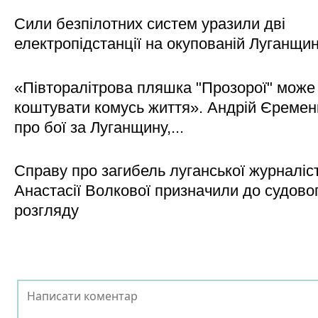
Сили безпілотних систем уразили дві
електропідстанції на окупованій Луганщи
«Півторалітрова пляшка "Прозорої" може
коштувати комусь життя». Андрій Єреме
про бої за Луганщину,...
Справу про загибель луганської журналіс
Анастасії Волкової призначили до судово
розгляду