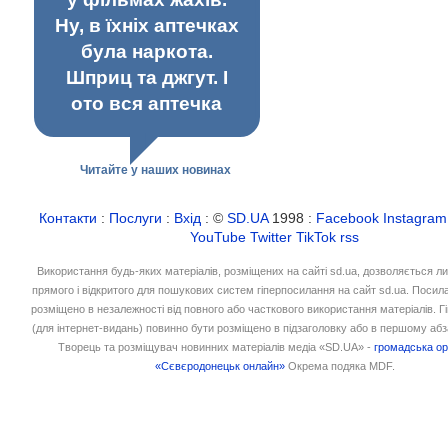
Ну, в їхніх аптечках
була наркота.
Шприц та джгут. І
ото вся аптечка
Читайте у наших новинах
Контакти
:
Послуги
:
Вхід
: ©
SD.UA
1998 :
Facebook
Instagram
YouTube
Twitter
TikTok
rss
Використання будь-яких матеріалів, розміщених на сайті sd.ua, дозволяється л
прямого і відкритого для пошукових систем гіперпосилання на сайт sd.ua. Посил
розміщено в незалежності від повного або часткового використання матеріалів. 
(для інтернет-видань) повинно бути розміщено в підзаголовку або в першому абз
Творець та розміщувач новинних матеріалів медіа «SD.UA» -
громадська ор
«Сєвєродонецьк онлайн»
Окрема подяка MDF.