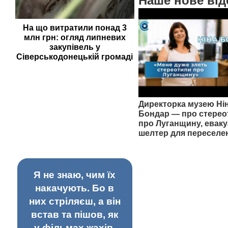
Наше нове від
На що витратили понад 3
млн грн: огляд липневих
закупівель у
Сіверськодонецькій громаді
Директорка музею Ні
Бондар — про стерео
про Луганщину, еваку
шелтер для переселе
Я не знаю, чим їх
накачують. Бо в
них стріляєш, а він
встав та пішов, як
у фільмах жахів.