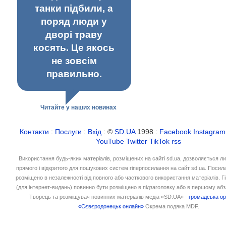
танки підбили, а
поряд люди у
дворі траву
косять. Це якось
не зовсім
правильно.
Читайте у наших новинах
Контакти
:
Послуги
:
Вхід
: ©
SD.UA
1998 :
Facebook
Instagram
YouTube
Twitter
TikTok
rss
Використання будь-яких матеріалів, розміщених на сайті sd.ua, дозволяється л
прямого і відкритого для пошукових систем гіперпосилання на сайт sd.ua. Посил
розміщено в незалежності від повного або часткового використання матеріалів. 
(для інтернет-видань) повинно бути розміщено в підзаголовку або в першому абз
Творець та розміщувач новинних матеріалів медіа «SD.UA» -
громадська ор
«Сєвєродонецьк онлайн»
Окрема подяка MDF.