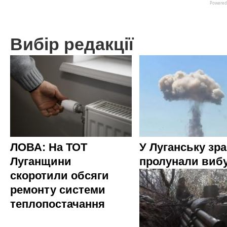
Вибір редакції
ЛОВА: На ТОТ
У Луганську зр
Луганщини
пролунали виб
скоротили обсяги
ремонту системи
теплопостачання