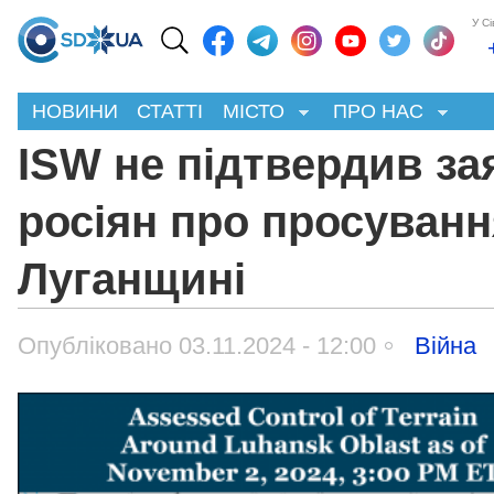
У С
НОВИНИ
СТАТТІ
МІСТО
ПРО НАС
ISW не підтвердив за
росіян про просуванн
Луганщині
Опубліковано 03.11.2024 - 12:00
Війна