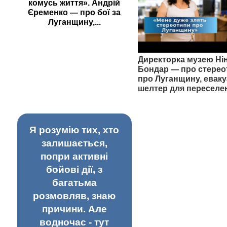
комусь життя». Андрій
Єременко — про бої за
Луганщину,...
Директорка музею Ні
Бондар — про стерео
про Луганщину, еваку
шелтер для переселе
Я розумію тих, хто
залишається,
попри активні
бойові дії, з
багатьма
розмовляв, знаю
причини. Але
водночас - тут