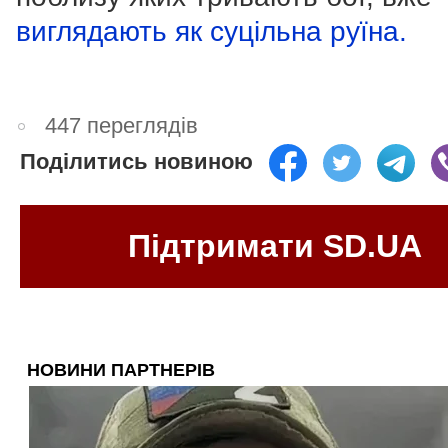
виглядають як суцільна руїна.
447 переглядів
Поділитись новиною
Підтримати SD.UA