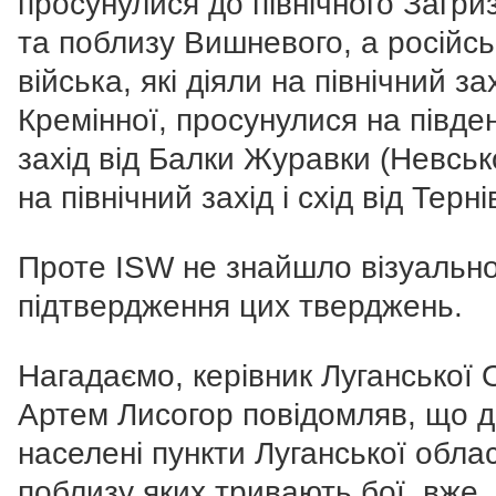
просунулися до північного Загри
та поблизу Вишневого, а російсь
війська, які діяли на північний зах
Кремінної, просунулися на півде
захід від Балки Журавки (Невськ
на північний захід і схід від Терні
Проте ISW не знайшло візуальн
підтвердження цих тверджень.
Нагадаємо, керівник Луганської
Артем Лисогор повідомляв, що д
населені пункти Луганської облас
поблизу яких тривають бої, вже