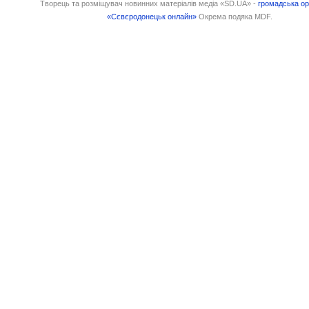
Творець та розміщувач новинних матеріалів медіа «SD.UA» -
громадська ор
«Сєвєродонецьк онлайн»
Окрема подяка MDF.