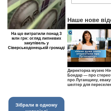
Наше нове від
На що витратили понад 3
млн грн: огляд липневих
закупівель у
Сіверськодонецькій громаді
Директорка музею Ні
Бондар — про стерео
про Луганщину, еваку
шелтер для переселе
Зібрали в одному