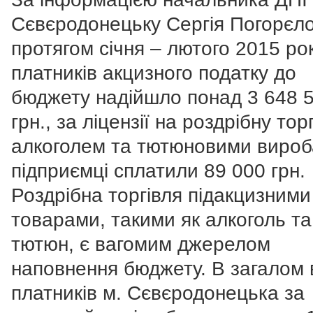
Сєвєродонецьку Сергія Погорєло
протягом січня – лютого 2015 рок
платників акцизного податку до
бюджету надійшло понад 3 648 
грн., за ліцензії на роздрібну тор
алкоголем та тютюновими виро
підприємці сплатили 89 000 грн.
Роздрібна торгівля підакцизними
товарами, такими як алкоголь та
тютюн, є вагомим джерелом
наповнення бюджету. В загалом 
платників м. Сєвєродонецька за