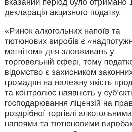
вказаний період було отримано 
декларація акцизного податку.
«Ринок алкогольних напоїв та
тютюнових виробів є «надпотуж
магнітом» для зловживань у
торговельній сфері, тому податк
відомство є захисником законни
громадян на належну якість прод
та контролює наявність у суб’єкт
господарювання ліцензій на пра
роздрібної торгівлі алкогольними
напоями та тютюновими вироба