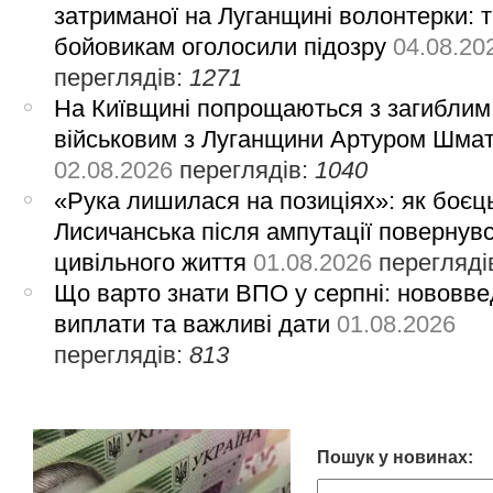
затриманої на Луганщині волонтерки: 
бойовикам оголосили підозру
04.08.20
переглядів:
1271
На Київщині попрощаються з загиблим
військовим з Луганщини Артуром Шма
02.08.2026
переглядів:
1040
«Рука лишилася на позиціях»: як боєць
Лисичанська після ампутації повернув
цивільного життя
01.08.2026
перегляді
Що варто знати ВПО у серпні: нововве
виплати та важливі дати
01.08.2026
переглядів:
813
Пошук у новинах: