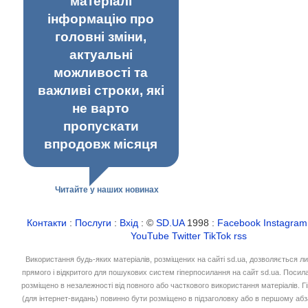
матеріалі
інформацію про
головні зміни,
актуальні
можливості та
важливі строки, які
не варто
пропускати
впродовж місяця
Читайте у наших новинах
Контакти
:
Послуги
:
Вхід
: ©
SD.UA
1998 :
Facebook
Instagram
YouTube
Twitter
TikTok
rss
Використання будь-яких матеріалів, розміщених на сайті sd.ua, дозволяється л
прямого і відкритого для пошукових систем гіперпосилання на сайт sd.ua. Посил
розміщено в незалежності від повного або часткового використання матеріалів. 
(для інтернет-видань) повинно бути розміщено в підзаголовку або в першому абз