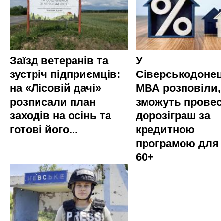
Заїзд ветеранів та
У
зустріч підприємців:
Сіверськодонец
на «Лісовій дачі»
МВА розповіли,
розписали план
зможуть прове
заходів на осінь та
дорозіграш за
готові його...
кредитною
програмою для
60+