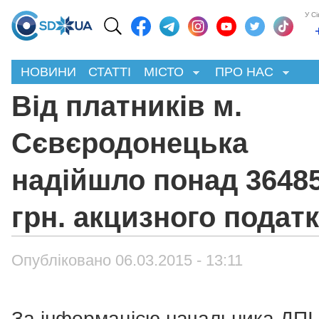
У С
НОВИНИ
СТАТТІ
МІСТО
ПРО НАС
Від платників м.
Сєвєродонецька
надійшло понад 3648
грн. акцизного подат
Опубліковано 06.03.2015 - 13:11
За інформацією начальника ДПІ 