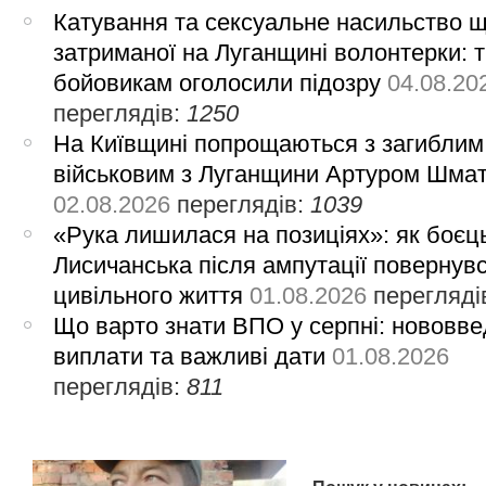
Катування та сексуальне насильство 
затриманої на Луганщині волонтерки: 
бойовикам оголосили підозру
04.08.20
переглядів:
1250
На Київщині попрощаються з загиблим
військовим з Луганщини Артуром Шма
02.08.2026
переглядів:
1039
«Рука лишилася на позиціях»: як боєць
Лисичанська після ампутації повернув
цивільного життя
01.08.2026
перегляді
Що варто знати ВПО у серпні: нововве
виплати та важливі дати
01.08.2026
переглядів:
811