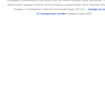
розміщено в незалежності від повного або часткового використання матеріалів. 
(для інтернет-видань) повинно бути розміщено в підзаголовку або в першому абз
Творець та розміщувач новинних матеріалів медіа «SD.UA» -
громадська ор
«Сєвєродонецьк онлайн»
Окрема подяка MDF.