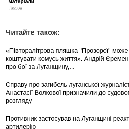
Читайте також:
«Півторалітрова пляшка "Прозорої" може
коштувати комусь життя». Андрій Єреме
про бої за Луганщину,...
Справу про загибель луганської журналіс
Анастасії Волкової призначили до судово
розгляду
Противник застосував на Луганщині реак
артилерію