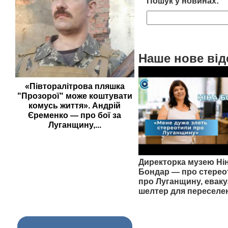
Пошук у новинах:
Наше нове від
«Півторалітрова пляшка
"Прозорої" може коштувати
комусь життя». Андрій
Єременко — про бої за
Луганщину,...
Директорка музею Ні
Бондар — про стерео
про Луганщину, еваку
шелтер для переселе