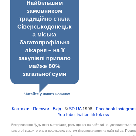
Найбільшим
замовником
традиційно стала
Сіверськодонецьк
а міська
багатопрофільна
лікарня – на її
закупівлі припало
майже 80%
загальної суми
Читайте у наших новинах
Контакти
:
Послуги
:
Вхід
: ©
SD.UA
1998 :
Facebook
Instagram
YouTube
Twitter
TikTok
rss
Використання будь-яких матеріалів, розміщених на сайті sd.ua, дозволяється л
прямого і відкритого для пошукових систем гіперпосилання на сайт sd.ua. Посил