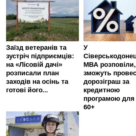
Заїзд ветеранів та
У
зустріч підприємців:
Сіверськодонец
на «Лісовій дачі»
МВА розповіли,
розписали план
зможуть прове
заходів на осінь та
дорозіграш за
готові його...
кредитною
програмою для
60+