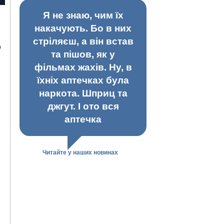
Я не знаю, чим їх
накачують. Бо в них
стріляєш, а він встав
о
та пішов, як у
фільмах жахів. Ну, в
їхніх аптечках була
наркота. Шприц та
джгут. І ото вся
аптечка
Читайте у наших новинах