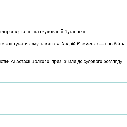
лектропідстанції на окупованій Луганщині
же коштувати комусь життя». Андрій Єременко — про бої за
істки Анастасії Волкової призначили до судового розгляду