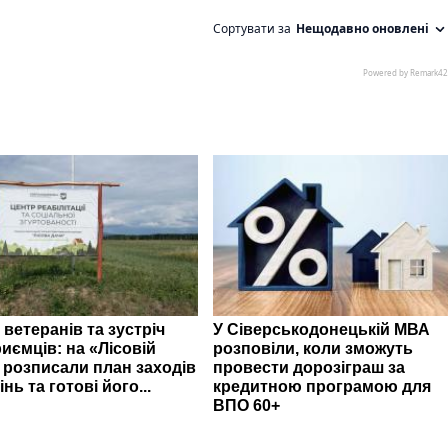
 ветеранів та зустріч
У Сіверськодонецькій МВА
иємців: на «Лісовій
розповіли, коли зможуть
» розписали план заходів
провести дорозіграш за
інь та готові його...
кредитною програмою для
ВПО 60+