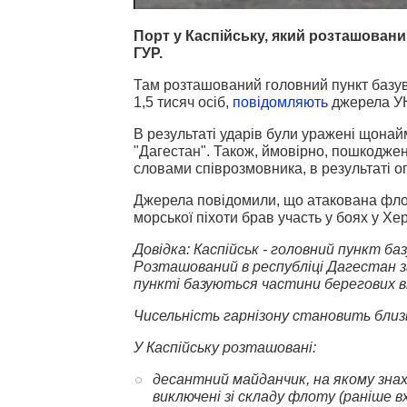
Порт у Каспійську, який розташовани
ГУР.
Там розташований головний пункт базува
1,5 тисяч осіб,
повідомляють
джерела УН
В результаті ударів були уражені щонайм
"Дагестан". Також, ймовірно, пошкодженн
словами співрозмовника, в результаті о
Джерела повідомили, що атакована флоти
морської піхоти брав участь у боях у Хер
Довідка: Каспійськ - головний пункт ба
Розташований в республіці Дагестан за 
пункті базуються частини берегових ві
Чисельність гарнізону становить близь
У Каспійську розташовані:
десантний майданчик, на якому знах
виключені зі складу флоту (раніше в