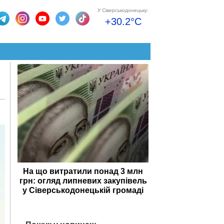
У Сіверськодонецьку:
+30.2°C
На що витратили понад 3 млн
грн: огляд липневих закупівель
у Сіверськодонецькій громаді