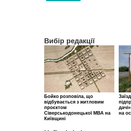
Вибір редакції
Бойко розповіла, що
Заїзд
відбувається з житловим
підпр
проєктом
дачі
Сіверськодонецької МВА на
на ос
Київщині