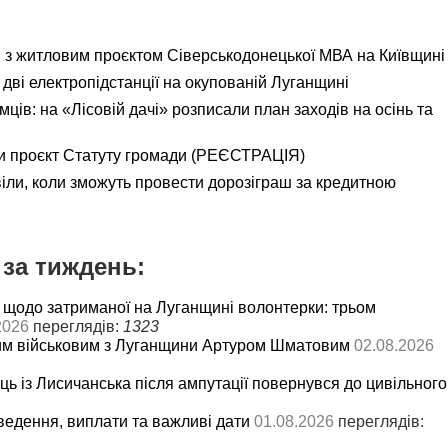
я з житловим проєктом Сіверськодонецької МВА на Київщині
дві електропідстанції на окупованій Луганщині
ємців: на «Лісовій дачі» розписали план заходів на осінь та
и проєкт Статуту громади (РЕЄСТРАЦІЯ)
іли, коли зможуть провести дорозіграш за кредитною
за тиждень:
 щодо затриманої на Луганщині волонтерки: трьом
2026
переглядів:
1323
им військовим з Луганщини Артуром Шматовим
02.08.2026
ць із Лисичанська після ампутації повернувся до цивільного
ведення, виплати та важливі дати
01.08.2026
переглядів: