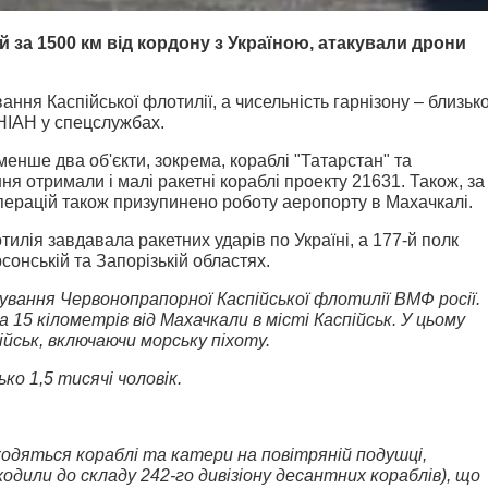
й за 1500 км від кордону з Україною, атакували дрони
ння Каспійської флотилії, а чисельність гарнізону – близьк
ІАН у спецслужбах.
енше два об'єкти, зокрема, кораблі "Татарстан" та
я отримали і малі ракетні кораблі проекту 21631. Також, за
перацій також призупинено роботу аеропорту в Махачкалі.
лія завдавала ракетних ударів по Україні, а 177-й полк
сонській та Запорізькій областях.
зування Червонопрапорної Каспійської флотилії ВМФ росії.
15 кілометрів від Махачкали в місті Каспійськ. У цьому
йськ, включаючи морську піхоту.
ко 1,5 тисячі чоловік.
одяться кораблі та катери на повітряній подушці,
ходили до складу 242-го дивізіону десантних кораблів), що