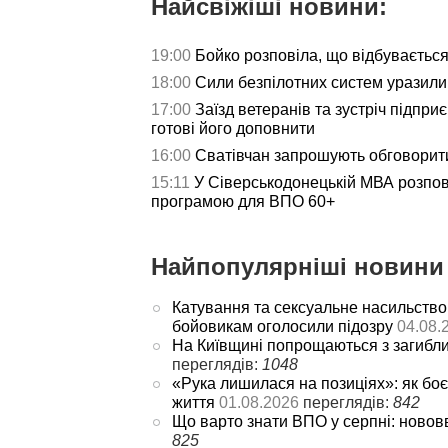
Найсвіжіші новини:
19:00
Бойко розповіла, що відбуваєтьс
18:00
Сили безпілотних систем уразили 
17:00
Заїзд ветеранів та зустріч підпри
готові його доповнити
16:00
Сватівчан запрошують обговорит
15:11
У Сіверськодонецькій МВА розпов
програмою для ВПО 60+
Найпопулярніші новини 
Катування та сексуальне насильство
бойовикам оголосили підозру
04.08.
На Київщині попрощаються з загибл
переглядів:
1048
«Рука лишилася на позиціях»: як боє
життя
01.08.2026
переглядів:
842
Що варто знати ВПО у серпні: новов
825