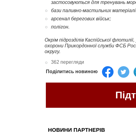
застосовуються для тренувань морс
бази паливно-мастильних матеріалі
арсенал берегових військ;
полігон.
Окрім підрозділів Каспійської флотилії
охорони Прикордонної служби ФСБ Росі
округу.
362 перегляди
Поділитись новиною
Під