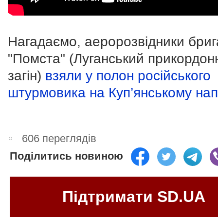
Нагадаємо, аеророзвідники бри
"Помста" (Луганський прикордон
загін)
взяли у полон російського
штурмовика на Куп’янському нап
606 переглядів
Поділитись новиною
Підтримати SD.UA