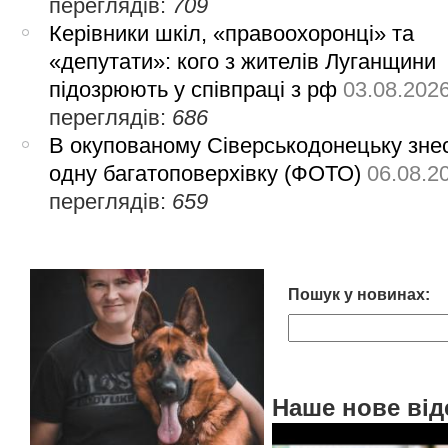
переглядів:
709
Керівники шкіл, «правоохоронці» та
«депутати»: кого з жителів Луганщини
підозрюють у співпраці з рф
03.08.202
переглядів:
686
В окупованому Сіверськодонецьку зне
одну багатоповерхівку (ФОТО)
06.08.2
переглядів:
659
Пошук у новинах:
Наше нове від