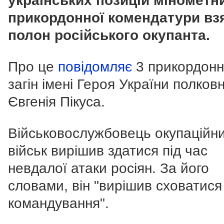
українських позицій мінометн
прикордонної комендатури вз
полон російського окупанта.
Про це
повідомляє
3 прикордон
загін імені Героя України полков
Євгенія Пікуса.
Військовослужбовець окупаційн
військ вирішив здатися під час
невдалої атаки росіян. За його
словами, він "вирішив сховатися
командування".