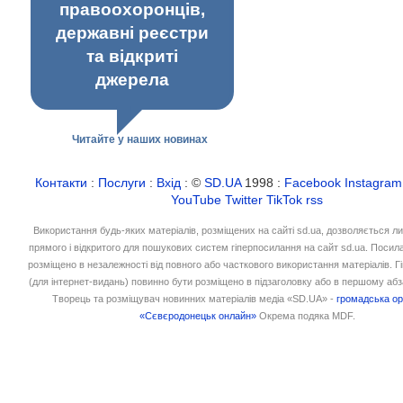
правоохоронців,
державні реєстри
та відкриті
джерела
Читайте у наших новинах
Контакти
:
Послуги
:
Вхід
: ©
SD.UA
1998 :
Facebook
Instagram
YouTube
Twitter
TikTok
rss
Використання будь-яких матеріалів, розміщених на сайті sd.ua, дозволяється л
прямого і відкритого для пошукових систем гіперпосилання на сайт sd.ua. Посил
розміщено в незалежності від повного або часткового використання матеріалів. 
(для інтернет-видань) повинно бути розміщено в підзаголовку або в першому абз
Творець та розміщувач новинних матеріалів медіа «SD.UA» -
громадська ор
«Сєвєродонецьк онлайн»
Окрема подяка MDF.