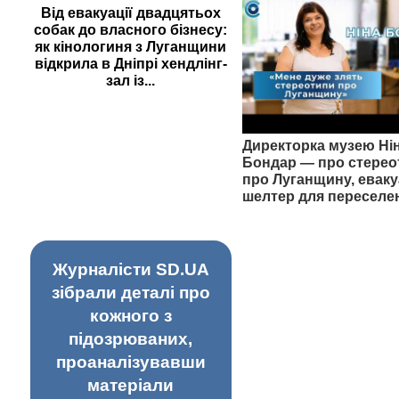
Від евакуації двадцятьох
собак до власного бізнесу:
як кінологиня з Луганщини
відкрила в Дніпрі хендлінг-
зал із...
Директорка музею Ні
Бондар — про стерео
про Луганщину, еваку
шелтер для переселе
Журналісти SD.UA
зібрали деталі про
кожного з
підозрюваних,
проаналізувавши
матеріали