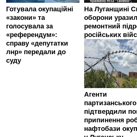
Готувала окупаційні
На Луганщині 
«закони» та
оборони урази
голосувала за
ремонтний підр
«референдум»:
російських вій
справу «депутатки
лнр» передали до
суду
Агенти
партизанського
підтвердили по
припинення ро
нафтобази окуп