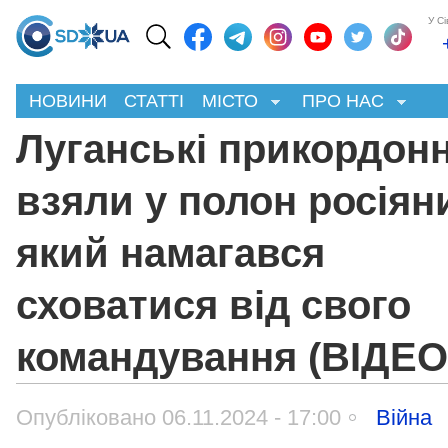
У С
НОВИНИ
СТАТТІ
МІСТО
ПРО НАС
Луганські прикордон
взяли у полон росіян
який намагався
сховатися від свого
командування (ВІДЕО
Опубліковано 06.11.2024 - 17:00
Війна