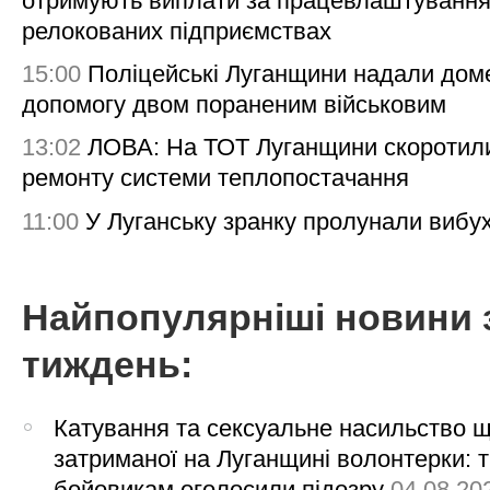
отримують виплати за працевлаштування
релокованих підприємствах
15:00
Поліцейські Луганщини надали дом
допомогу двом пораненим військовим
13:02
ЛОВА: На ТОТ Луганщини скоротил
ремонту системи теплопостачання
11:00
У Луганську зранку пролунали вибу
Найпопулярніші новини 
тиждень:
Катування та сексуальне насильство 
затриманої на Луганщині волонтерки: 
бойовикам оголосили підозру
04.08.20