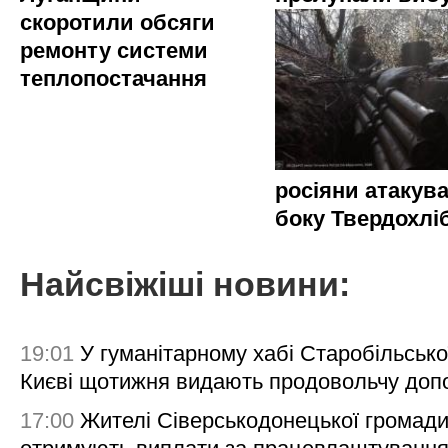
скоротили обсяги
ремонту системи
теплопостачання
росіяни атакува
боку Твердохлі
Найсвіжіші новини:
19:01
У гуманітарному хабі Старобільсько
Києві щотижня видають продовольчу доп
17:00
Жителі Сіверськодонецької громад