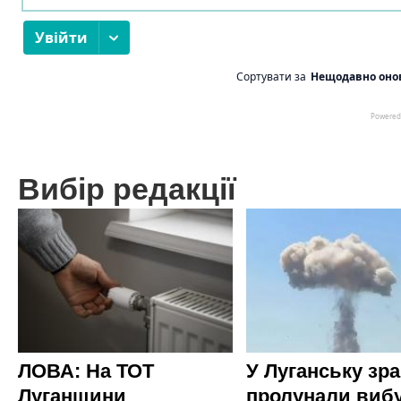
Вибір редакції
ЛОВА: На ТОТ
У Луганську зр
Луганщини
пролунали виб