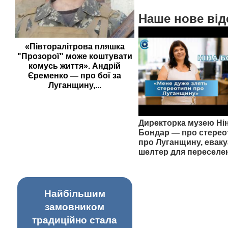
Наше нове від
«Півторалітрова пляшка
"Прозорої" може коштувати
комусь життя». Андрій
Єременко — про бої за
Луганщину,...
Директорка музею Ні
Бондар — про стерео
про Луганщину, еваку
шелтер для переселе
Найбільшим
замовником
традиційно стала