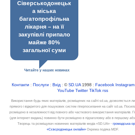
Сіверськодонецьк
а міська
багатопрофільна
лікарня – на її
закупівлі припало
майже 80%
загальної суми
Читайте у наших новинах
Контакти
:
Послуги
:
Вхід
: ©
SD.UA
1998 :
Facebook
Instagram
YouTube
Twitter
TikTok
rss
Використання будь-яких матеріалів, розміщених на сайті sd.ua, дозволяється л
прямого і відкритого для пошукових систем гіперпосилання на сайт sd.ua. Посил
розміщено в незалежності від повного або часткового використання матеріалів. 
(для інтернет-видань) повинно бути розміщено в підзаголовку або в першому абз
Творець та розміщувач новинних матеріалів медіа «SD.UA» -
громадська ор
«Сєвєродонецьк онлайн»
Окрема подяка MDF.