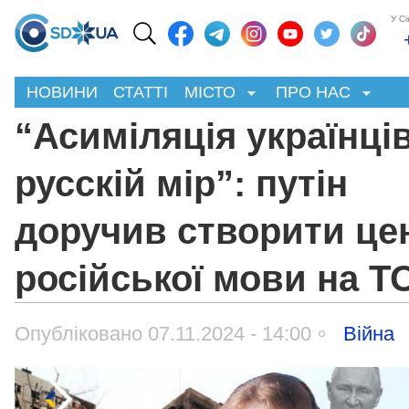
У С
НОВИНИ
СТАТТІ
МІСТО
ПРО НАС
“Асиміляція українців
русскій мір”: путін
доручив створити це
російської мови на Т
Опубліковано 07.11.2024 - 14:00
Війна