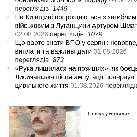
переглядів:
1449
На Київщині попрощаються з загиблим
військовим з Луганщини Артуром Шма
02.08.2026
переглядів:
1079
Що варто знати ВПО у серпні: нововве
виплати та важливі дати
01.08.2026
переглядів:
873
«Рука лишилася на позиціях»: як боєць
Лисичанська після ампутації повернув
цивільного життя
01.08.2026
перегляді
Пошук у новинах: