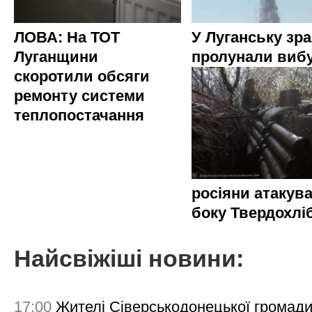
ЛОВА: На ТОТ
У Луганську зр
Луганщини
пролунали виб
скоротили обсяги
ремонту системи
теплопостачання
росіяни атакува
боку Твердохлі
Найсвіжіші новини:
17:00
Жителі Сіверськодонецької громад