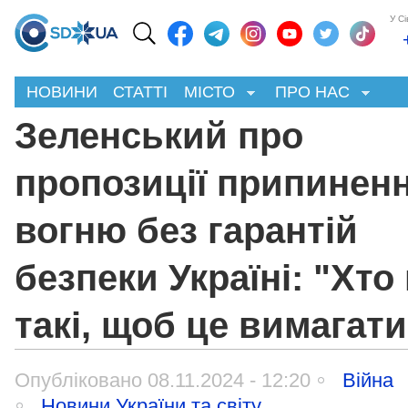
У С
НОВИНИ
СТАТТІ
МІСТО
ПРО НАС
Зеленський про
пропозиції припинен
вогню без гарантій
безпеки Україні: "Хто
такі, щоб це вимагат
Опубліковано 08.11.2024 - 12:20
Війна
Новини України та світу