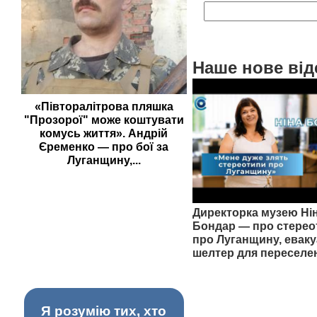
Наше нове від
«Півторалітрова пляшка
"Прозорої" може коштувати
комусь життя». Андрій
Єременко — про бої за
Луганщину,...
Директорка музею Ні
Бондар — про стерео
про Луганщину, еваку
шелтер для переселе
Я розумію тих, хто