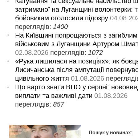
Катування та сексуальне насильство 
затриманої на Луганщині волонтерки: 
бойовикам оголосили підозру
04.08.20
переглядів:
1400
На Київщині попрощаються з загиблим
військовим з Луганщини Артуром Шма
02.08.2026
переглядів:
1072
«Рука лишилася на позиціях»: як боєць
Лисичанська після ампутації повернув
цивільного життя
01.08.2026
перегляді
Що варто знати ВПО у серпні: нововве
виплати та важливі дати
01.08.2026
переглядів:
857
Пошук у новинах: