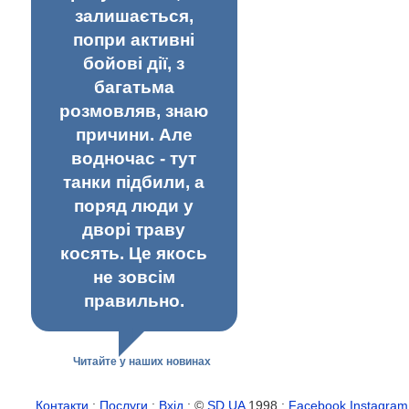
залишається,
попри активні
бойові дії, з
багатьма
розмовляв, знаю
причини. Але
водночас - тут
танки підбили, а
поряд люди у
дворі траву
косять. Це якось
не зовсім
правильно.
Читайте у наших новинах
Контакти
:
Послуги
:
Вхід
: ©
SD.UA
1998 :
Facebook
Instagram