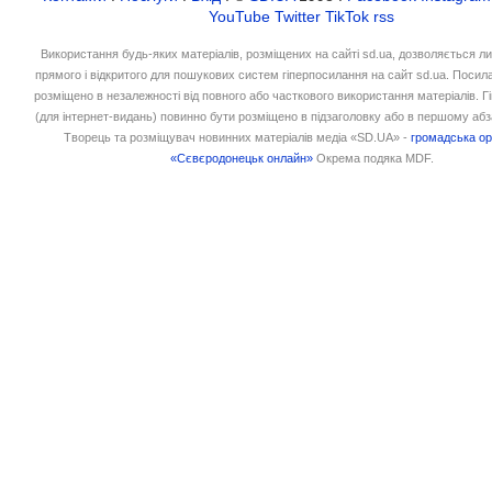
YouTube
Twitter
TikTok
rss
Використання будь-яких матеріалів, розміщених на сайті sd.ua, дозволяється л
прямого і відкритого для пошукових систем гіперпосилання на сайт sd.ua. Посил
розміщено в незалежності від повного або часткового використання матеріалів. 
(для інтернет-видань) повинно бути розміщено в підзаголовку або в першому абз
Творець та розміщувач новинних матеріалів медіа «SD.UA» -
громадська ор
«Сєвєродонецьк онлайн»
Окрема подяка MDF.