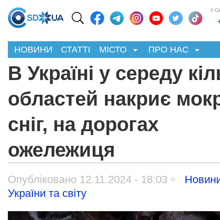
У С
НОВИНИ
СТАТТІ
МІСТО
ПРО НАС
В Україні у середу кіл
областей накриє мок
сніг, на дорогах
ожележиця
Опубліковано 12.11.2024 - 18:03
Новин
України та світу