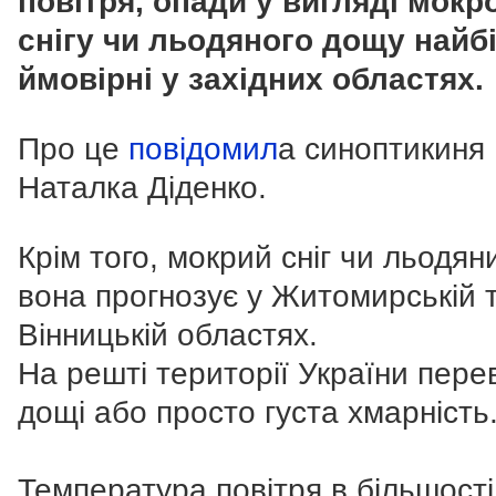
повітря, опади у вигляді мокр
снігу чи льодяного дощу найб
ймовірні у західних областях.
Про це
повідомил
а синоптикиня
Наталка Діденко.
Крім того, мокрий сніг чи льодя
вона прогнозує у Житомирській 
Вінницькій областях.
На решті території України пер
дощі або просто густа хмарність
Температура повітря в більшості