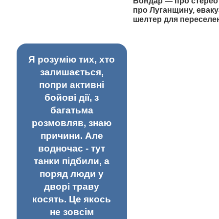
Бондар — про стерео
про Луганщину, еваку
шелтер для переселе
Я розумію тих, хто
залишається,
попри активні
бойові дії, з
багатьма
розмовляв, знаю
причини. Але
водночас - тут
танки підбили, а
поряд люди у
дворі траву
косять. Це якось
не зовсім