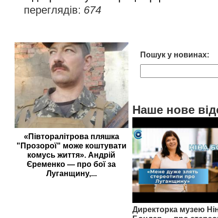
переглядів:
674
Пошук у новинах:
Наше нове від
«Півторалітрова пляшка
"Прозорої" може коштувати
комусь життя». Андрій
Єременко — про бої за
Луганщину,...
Директорка музею Ні