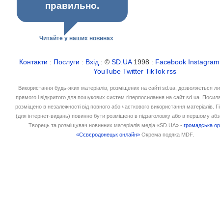
правильно.
Читайте у наших новинах
Контакти
:
Послуги
:
Вхід
: ©
SD.UA
1998 :
Facebook
Instagram
YouTube
Twitter
TikTok
rss
Використання будь-яких матеріалів, розміщених на сайті sd.ua, дозволяється л
прямого і відкритого для пошукових систем гіперпосилання на сайт sd.ua. Посил
розміщено в незалежності від повного або часткового використання матеріалів. 
(для інтернет-видань) повинно бути розміщено в підзаголовку або в першому абз
Творець та розміщувач новинних матеріалів медіа «SD.UA» -
громадська ор
«Сєвєродонецьк онлайн»
Окрема подяка MDF.