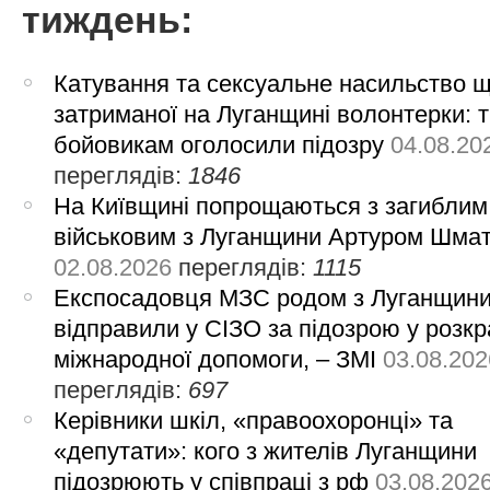
тиждень:
Катування та сексуальне насильство 
затриманої на Луганщині волонтерки: 
бойовикам оголосили підозру
04.08.20
переглядів:
1846
На Київщині попрощаються з загиблим
військовим з Луганщини Артуром Шма
02.08.2026
переглядів:
1115
Експосадовця МЗС родом з Луганщин
відправили у СІЗО за підозрою у розкр
міжнародної допомоги, – ЗМІ
03.08.202
переглядів:
697
Керівники шкіл, «правоохоронці» та
«депутати»: кого з жителів Луганщини
підозрюють у співпраці з рф
03.08.202