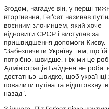
Згодом, нагадує він, у перші тижн
вторгнення, Геґсет називав путін
воєнним злочинцем, який хоче
відновити СРСР і виступав за
пришвидшення допомоги Києву.
“Забезпечити Україну тим, що їй
потрібно, швидше, ніж ми це ро
Адміністрація Байдена не робит
достатньо швидко, щоб українці
повалити путіна та відштовхнути
назад”.
З іншого, Піт Геґсет різко критик