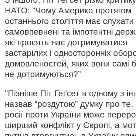
НАТО: “Чому Америка протягом
останнього століття має слухати
самовпевнені та імпотентні держ
які просять нас дотримуватися
застарілих і односторонніх обор
домовленостей, яких вони самі 
не дотримуються?”
"Пізніше Піт Геґсет в одному з ін
назвав “роздутою” думку про те, 
росії проти України може переро
ширший конфлікт у Європі, а мо
путіна вторгнутись в Україну опи