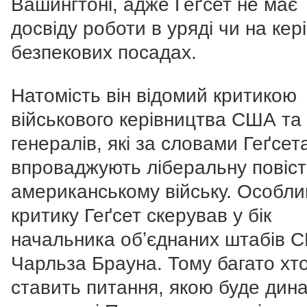
Вашингтоні, адже Геґсет не має
досвіду роботи в уряді чи на кер
безпекових посадах.
Натомість він відомий критикою
військового керівництва США та
генералів, які за словами Геґсет
впроваджують ліберальну повіст
американському війську. Особли
критику Геґсет скерував у бік
начальника обʼєднаних штабів 
Чарльза Брауна. Тому багато хт
ставить питання, якою буде дин