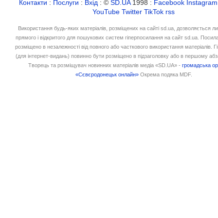
Контакти
:
Послуги
:
Вхід
: ©
SD.UA
1998 :
Facebook
Instagram
YouTube
Twitter
TikTok
rss
Використання будь-яких матеріалів, розміщених на сайті sd.ua, дозволяється л
прямого і відкритого для пошукових систем гіперпосилання на сайт sd.ua. Посил
розміщено в незалежності від повного або часткового використання матеріалів. 
(для інтернет-видань) повинно бути розміщено в підзаголовку або в першому абз
Творець та розміщувач новинних матеріалів медіа «SD.UA» -
громадська ор
«Сєвєродонецьк онлайн»
Окрема подяка MDF.