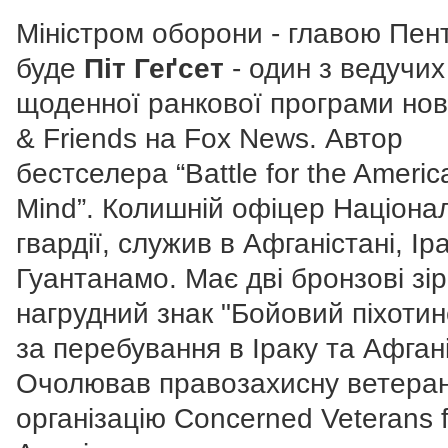
Міністром оборони - главою Пент
буде
Піт Геґсет
- один з ведучих
щоденної ранкової програми нов
& Friends на Fox News. Автор
бестселера “Battle for the Americ
Mind”. Колишній офіцер Націона
гвардії, служив в Афганістані, Ір
Гуантанамо. Має дві бронзові зір
нагрудний знак "Бойовий піхотин
за перебування в Іраку та Афгані
Очолював правозахисну ветера
організацію Concerned Veterans f