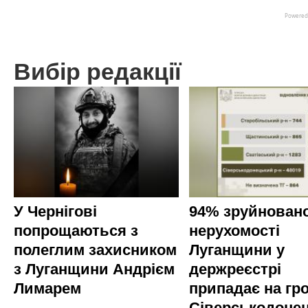
Вибір редакції
У Чернігові
94% зруйновано
попрощаються з
нерухомості
полеглим захисником
Луганщини у
з Луганщини Андрієм
держреєстрі
Лимарем
припадає на гр
Сіверськодоне