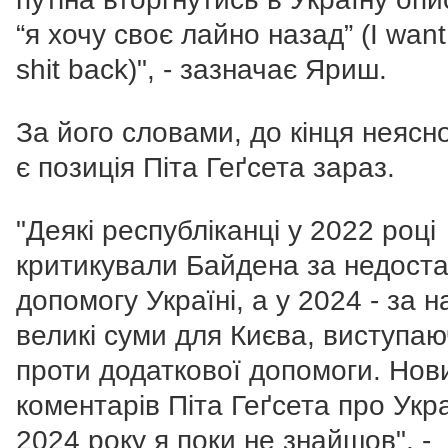
“я хочу своє лайно назад” (I wan
shit back)", - зазначає Яриш.
За його словами, до кінця неясн
є позиція Піта Геґсета зараз.
"Деякі республіканці у 2022 році
критикували Байдена за недост
допомогу Україні, а у 2024 - за н
великі суми для Києва, виступа
проти додаткової допомоги. Нов
коментарів Піта Геґсета про Укра
2024 року я поки не знайшов", -