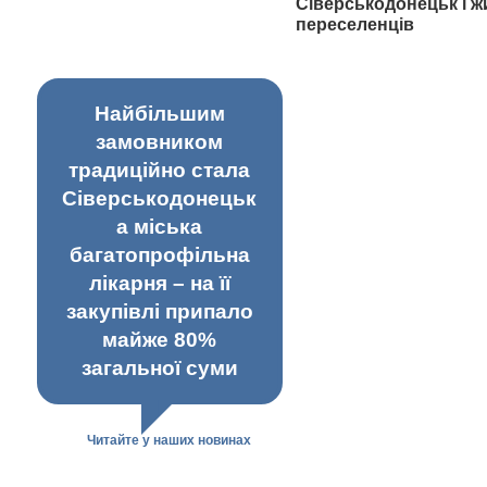
Сіверськодонецьк і ж
переселенців
Найбільшим
замовником
традиційно стала
Сіверськодонецьк
а міська
багатопрофільна
лікарня – на її
закупівлі припало
майже 80%
загальної суми
Читайте у наших новинах