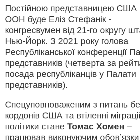
Постійною представницею США 
ООН буде Еліз Стефанік -
конгресвумен від 21-го округу ш
Нью-Йорк. З 2021 року голова
Республіканської конференції П
представників (четверта за рейт
посада республіканців у Палати
представників).
Спецуповноваженим з питань бе
кордонів США та втіленні міграці
політики стане
Томас Хомен
–
працював виконуючим обов’язки