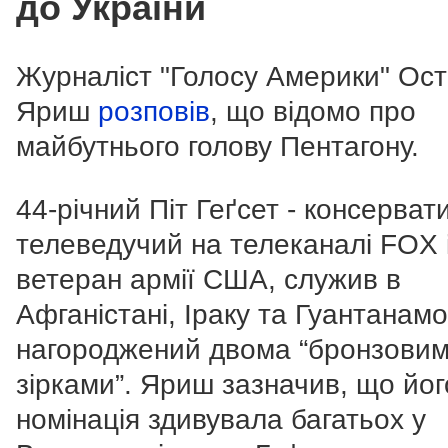
до України
Журналіст "Голосу Америки" Ос
Яриш
розповів
, що відомо про
майбутнього голову Пентагону.
44-річний Піт Геґсет - консерват
телеведучий на телеканалі FOX 
ветеран армії США, служив в
Афганістані, Іраку та Гуантанамо
нагороджений двома “бронзови
зірками”. Яриш зазначив, що йог
номінація здивувала багатьох у