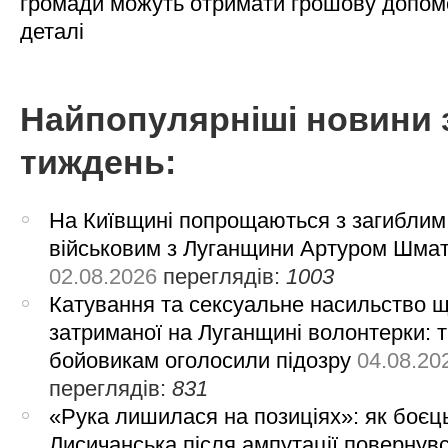
громади можуть отримати грошову допом
деталі
Найпопулярніші новини 
тиждень:
На Київщині попрощаються з загиблим
військовим з Луганщини Артуром Шма
02.08.2026
переглядів:
1003
Катування та сексуальне насильство 
затриманої на Луганщині волонтерки: 
бойовикам оголосили підозру
04.08.20
переглядів:
831
«Рука лишилася на позиціях»: як боєць
Лисичанська після ампутації повернув