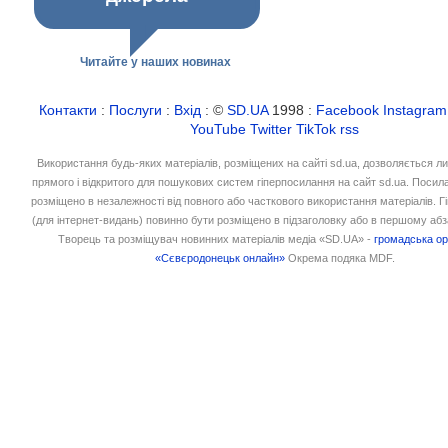
Читайте у наших новинах
Контакти
:
Послуги
:
Вхід
: ©
SD.UA
1998 :
Facebook
Instagram
YouTube
Twitter
TikTok
rss
Використання будь-яких матеріалів, розміщених на сайті sd.ua, дозволяється л
прямого і відкритого для пошукових систем гіперпосилання на сайт sd.ua. Посил
розміщено в незалежності від повного або часткового використання матеріалів. 
(для інтернет-видань) повинно бути розміщено в підзаголовку або в першому абз
Творець та розміщувач новинних матеріалів медіа «SD.UA» -
громадська ор
«Сєвєродонецьк онлайн»
Окрема подяка MDF.