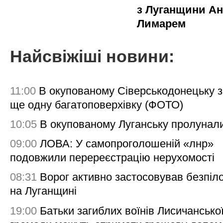
з Луганщини Ан
Лимарем
Найсвіжіші новини:
11:00
В окупованому Сіверськодонецьку 
ще одну багатоповерхівку (ФОТО)
10:05
В окупованому Луганську пролунал
09:00
ЛОВА: У самопроголошеній «лнр»
подовжили перереєстрацію нерухомості
08:31
Ворог активно застосовував безпіл
на Луганщині
19:00
Батьки загиблих воїнів Лисичансько