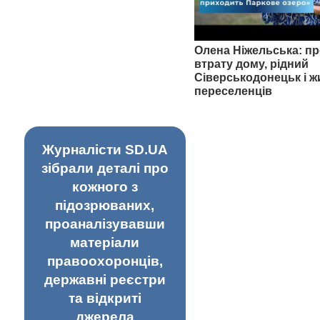
Олена Ніжельська: пр
втрату дому, рідний
Сіверськодонецьк і ж
переселенців
Журналісти SD.UA
зібрали деталі про
кожного з
підозрюваних,
проаналізувавши
матеріали
правоохоронців,
державні реєстри
та відкриті
джерела