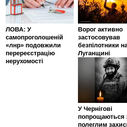
ЛОВА: У
Ворог активно
самопроголошеній
застосовував
«лнр» подовжили
безпілотники н
перереєстрацію
Луганщині
нерухомості
У Чернігові
попрощаються 
полеглим захи