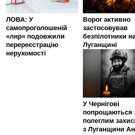
ЛОВА: У
Ворог активно
самопроголошеній
застосовував
«лнр» подовжили
безпілотники н
перереєстрацію
Луганщині
нерухомості
У Чернігові
попрощаються 
полеглим захи
з Луганщини Ан