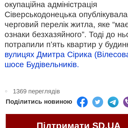
окупаційна адміністрація
Сіверськодонецька опублікувала
черговий перелік житла, яке “ма
ознаки безхазяйного”. Тоді до нь
потрапили п’ять квартир у будин
вулицях Дмитра Сірика (Вілесова
шосе Будівельників.
1369 переглядів
Поділитись новиною
Підтримати SD.UA