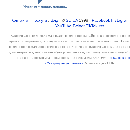
Читайте у наших новинах
Контакти
:
Послуги
:
Вхід
: ©
SD.UA
1998 :
Facebook
Instagram
YouTube
Twitter
TikTok
rss
Використання будь-яких матеріалів, розміщених на сайті sd.ua, дозволяється л
прямого і відкритого для пошукових систем гіперпосилання на сайт sd.ua. Посил
розміщено в незалежності від повного або часткового використання матеріалів. 
(для інтернет-видань) повинно бути розміщено в підзаголовку або в першому абз
Творець та розміщувач новинних матеріалів медіа «SD.UA» -
громадська ор
«Сєвєродонецьк онлайн»
Окрема подяка MDF.