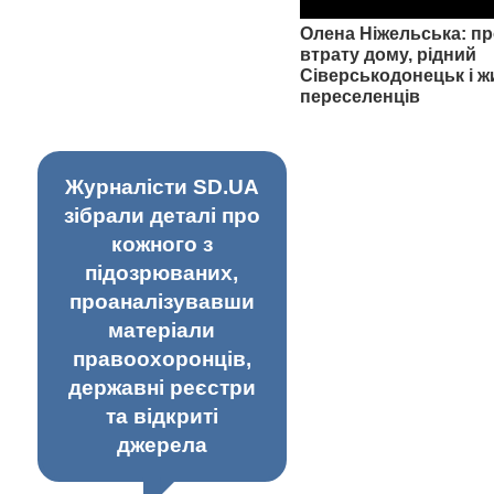
Олена Ніжельська: пр
втрату дому, рідний
Сіверськодонецьк і ж
переселенців
Журналісти SD.UA
зібрали деталі про
кожного з
підозрюваних,
проаналізувавши
матеріали
правоохоронців,
державні реєстри
та відкриті
джерела