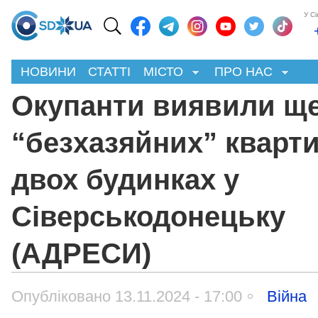
У С
НОВИНИ
СТАТТІ
МІСТО
ПРО НАС
Окупанти виявили ще
“безхазяйних” кварти
двох будинках у
Сіверськодонецьку
(АДРЕСИ)
Опубліковано 13.11.2024 - 17:00
Війна