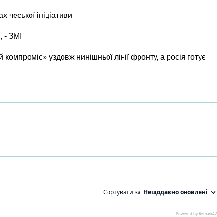
х чеської ініціативи
, - ЗМІ
 компроміс» уздовж нинішньої лінії фронту, а росія готує