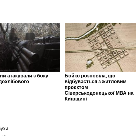
ни атакували з боку
Бойко розповіла, що
дохлібового
відбувається з житловим
проєктом
Сіверськодонецької МВА на
Київщині
бухи