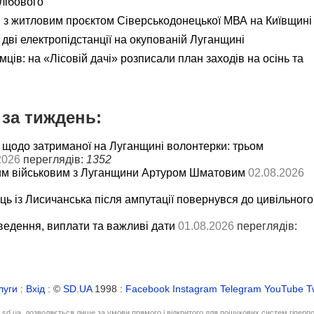
лібового
я з житловим проєктом Сіверськодонецької МВА на Київщині
дві електропідстанції на окупованій Луганщині
ємців: на «Лісовій дачі» розписали план заходів на осінь та
за тиждень:
 щодо затриманої на Луганщині волонтерки: трьом
2026
переглядів:
1352
им військовим з Луганщини Артуром Шматовим
02.08.2026
ць із Лисичанська після ампутації повернувся до цивільного
ведення, виплати та важливі дати
01.08.2026
переглядів:
луги
:
Вхід
: ©
SD.UA
1998 :
Facebook
Instagram
Telegram
YouTube
T
і sd.ua, дозволяється лише за умови прямого і відкритого для пошукових систем гіперп