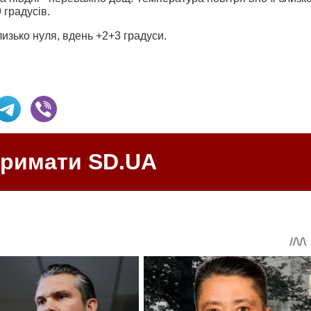
9 градусів.
лизько нуля, вдень +2+3 градуси.
тримати SD.UA