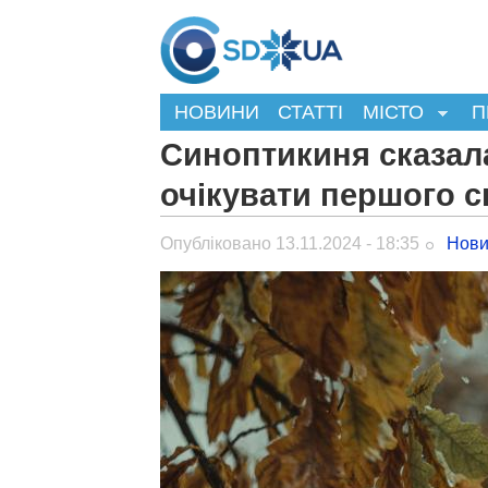
НОВИНИ
СТАТТІ
МІСТО
П
Синоптикиня сказала
очікувати першого сн
Опубліковано 13.11.2024 - 18:35
Нови