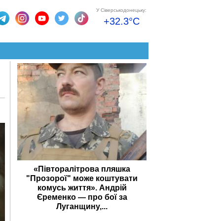
У Сіверськодонецьку:
+32.3°C
«Півторалітрова пляшка
"Прозорої" може коштувати
комусь життя». Андрій
Єременко — про бої за
Луганщину,...