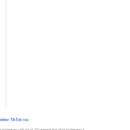
witter
TikTok
rss
осилання на сайт sd.ua. Посилання має бути розміщено в