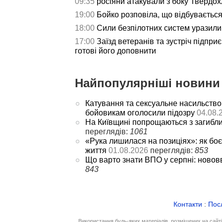
09:35
росіяни атакували з боку Твердох
19:00
Бойко розповіла, що відбуваєтьс
18:00
Сили безпілотних систем уразили 
17:00
Заїзд ветеранів та зустріч підпри
готові його доповнити
Найпопулярніші новини 
Катування та сексуальне насильство
бойовикам оголосили підозру
04.08.
На Київщині попрощаються з загибл
переглядів:
1061
«Рука лишилася на позиціях»: як боє
життя
01.08.2026
переглядів:
853
Що варто знати ВПО у серпні: новов
843
Контакти
:
Пос
Використання будь-яких матеріалів, розміщених на сайт