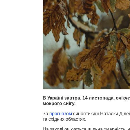
В Україні завтра, 14 листопада, очік
мокрого снігу.
За
прогнозом
синоптикині Наталки Діден
та східних областях.
На заході очікується щільна хмарність, 