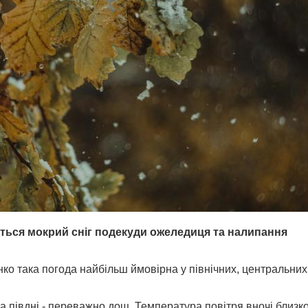
ується мокрий сніг подекуди ожеледиця та налипання
ко така погода найбільш ймовірна у північних, центральних
на півдні - переважно дощ. Температура повітря вночі близк