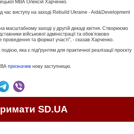
цької МВА Олексій Харченко.
д час виступу на заході Rebuild Ukraine - Aid&Development
на масштабному заході у другій декаді квітня. Створюємо
дставники військової адміністрації та обов'язково
це проведення та формат участі”, - сказав Харченко.
подією, яка є підґрунтям для практичної реалізації проєкту
 МВА
призначив
нову заступницю.
тримати SD.UA