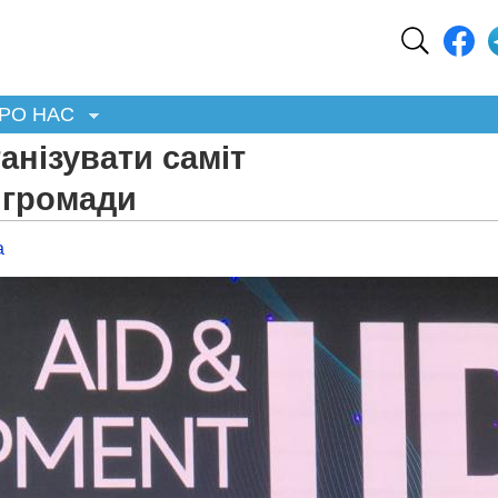
РО НАС
анізувати саміт
 громади
а