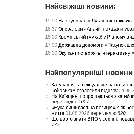
Найсвіжіші новини:
19:00
На окупованій Луганщині фіксуют
18:37
Оператори «Апачі» показали ураж
18:00
Кремінський гумхаб у Рівному ви
17:00
Державна допомога «Пакунок школ
16:00
Окупанти створять інтерактивну 
Найпопулярніші новини 
Катування та сексуальне насильство
бойовикам оголосили підозру
04.08.
На Київщині попрощаються з загибл
переглядів:
1027
«Рука лишилася на позиціях»: як боє
життя
01.08.2026
переглядів:
820
Що варто знати ВПО у серпні: новов
777