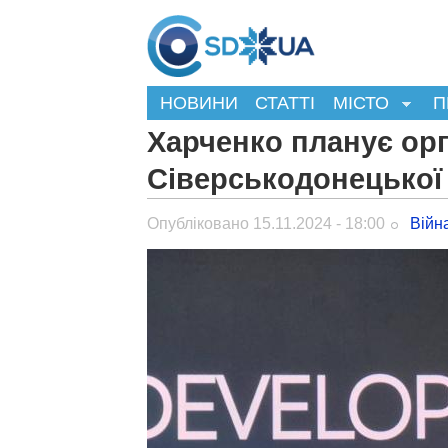
НОВИНИ
СТАТТІ
МІСТО
П
Харченко планує орг
Сіверськодонецької
Опубліковано 15.11.2024 - 18:00
Війн