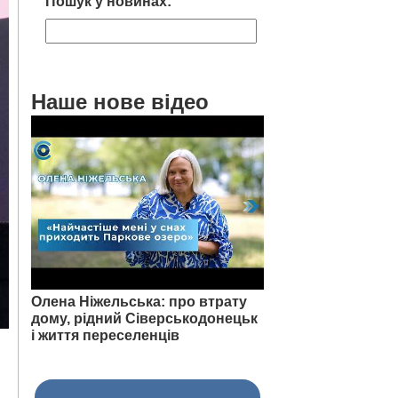
Пошук у новинах:
Наше нове відео
Олена Ніжельська: про втрату
дому, рідний Сіверськодонецьк
і життя переселенців