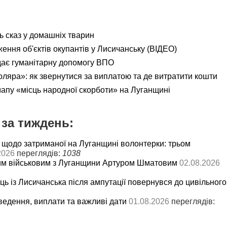
ь сказ у домашніх тварин
ення об'єктів окупантів у Лисичанську (ВІДЕО)
дає гуманітарну допомогу ВПО
яра»: як звернутися за виплатою та де витратити кошти
мапу «місць народної скорботи» на Луганщині
за тиждень:
 щодо затриманої на Луганщині волонтерки: трьом
2026
переглядів:
1038
им військовим з Луганщини Артуром Шматовим
02.08.2026
ць із Лисичанська після ампутації повернувся до цивільного
ведення, виплати та важливі дати
01.08.2026
переглядів: