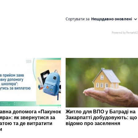
авна допомога «Пакунок
Житло для ВПО у Батраді на
яра»: як звернутися за
Закарпатті добудовують: що
атою та де витратити
відомо про заселення
и