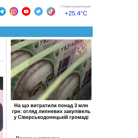
У Сіверськодонецьку:
+25.4°C
На що витратили понад 3 млн
грн: огляд липневих закупівель
у Сіверськодонецькій громаді