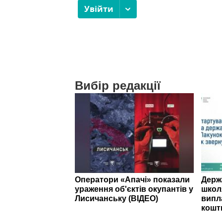
Вибір редакції
Оператори «Апачі» показали
Держ
ураження об'єктів окупантів у
школ
Лисичанську (ВІДЕО)
випл
кошт