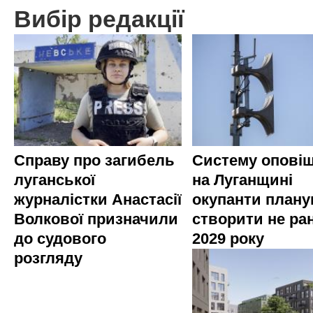
Вибір редакції
Справу про загибель
Систему опові
луганської
на Луганщині
журналістки Анастасії
окупанти план
Волкової призначили
створити не ра
до судового
2029 року
розгляду