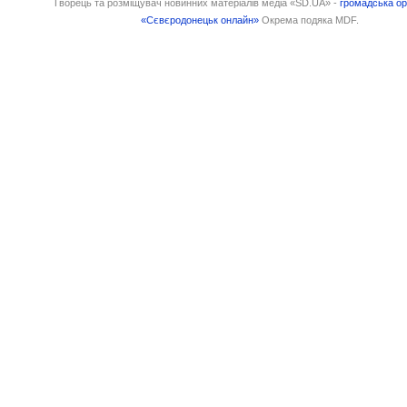
Творець та розміщувач новинних матеріалів медіа «SD.UA» -
громадська ор
«Сєвєродонецьк онлайн»
Окрема подяка MDF.