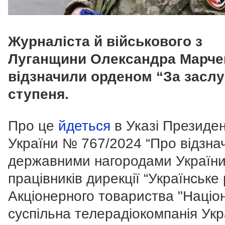
Журналіста й військового з
Луганщини Олександра Марче
відзначили орденом “За заслуг
ступеня.
Про це
йдеться
в Указі Президе
України № 767/2024 “Про відзна
державними нагородами Україн
працівників дирекції “Українське 
Акціонерного товариства "Націо
суспільна телерадіокомпанія Укр