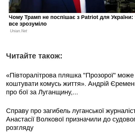
Читайте також:
«Півторалітрова пляшка "Прозорої" може
коштувати комусь життя». Андрій Єреме
про бої за Луганщину,...
Справу про загибель луганської журналіс
Анастасії Волкової призначили до судово
розгляду