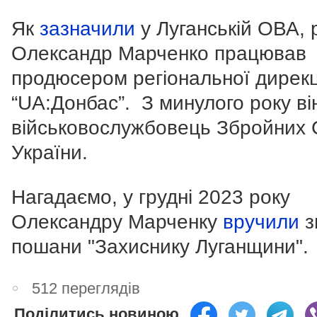
Як
зазначили
у Луганській ОВА, 
Олександр Марченко працював
продюсером регіональної дирекц
“UA:Донбас”. З минулого року ві
військовослужбовець Збройних 
України.
Нагадаємо, у грудні 2023 року
Олександру Марченку
вручили
з
пошани "Захиснику Луганщини".
512 переглядів
Поділитись новиною