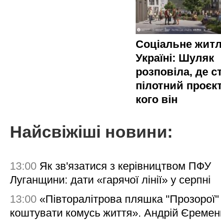
Соціальне житл
Україні: Шуляк
розповіла, де с
пілотний проєкт
кого він
Найсвіжіші новини:
13:00
Як зв'язатися з керівництвом ПФУ
Луганщини: дати «гарячої лінії» у серпні
13:00
«Півторалітрова пляшка "Прозорої
коштувати комусь життя». Андрій Єреме