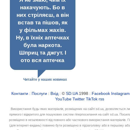
накачують. Бо в
них стріляєш, а він
встав та пішов, як
у фільмах жахів.
Ну, в їхніх аптечках
була наркота.
Шприц та джгут. І
ото вся аптечка
Читайте у наших новинах
Контакти
:
Послуги
:
Вхід
: ©
SD.UA
1998 :
Facebook
Instagram
YouTube
Twitter
TikTok
rss
Використання будь-яких матеріалів, розміщених на сайті sd.ua, дозволяється л
прямого і відкритого для пошукових систем гіперпосилання на сайт sd.ua. Посил
розміщено в незалежності від повного або часткового використання матеріалів. 
(для інтернет-видань) повинно бути розміщено в підзаголовку або в першому абз