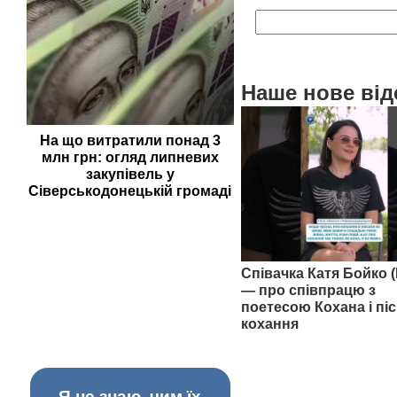
Наше нове від
На що витратили понад 3
млн грн: огляд липневих
закупівель у
Сіверськодонецькій громаді
Співачка Катя Бойко (
— про співпрацю з
поетесою Кохана і піс
кохання
Я не знаю, чим їх