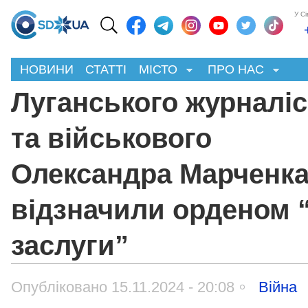
У С
НОВИНИ
СТАТТІ
МІСТО
ПРО НАС
Луганського журналіс
та військового
Олександра Марченк
відзначили орденом 
заслуги”
Опубліковано 15.11.2024 - 20:08
Війна