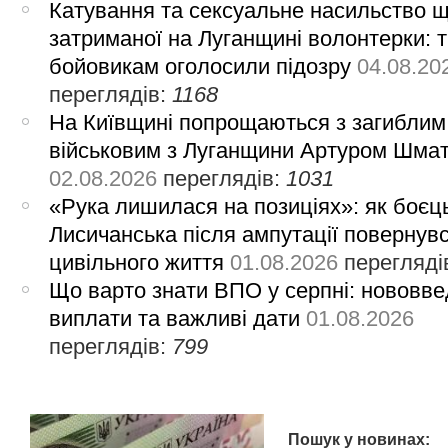
Катування та сексуальне насильство 
затриманої на Луганщині волонтерки: 
бойовикам оголосили підозру
04.08.20
переглядів:
1168
На Київщині попрощаються з загиблим
військовим з Луганщини Артуром Шма
02.08.2026
переглядів:
1031
«Рука лишилася на позиціях»: як боєць
Лисичанська після ампутації повернув
цивільного життя
01.08.2026
перегляді
Що варто знати ВПО у серпні: нововве
виплати та важливі дати
01.08.2026
переглядів:
799
Пошук у новинах: