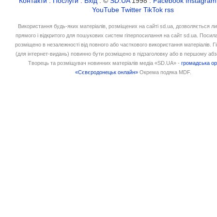
Контакти
:
Послуги
:
Вхід
: ©
SD.UA
1998 :
Facebook
Instagram
YouTube
Twitter
TikTok
rss
Використання будь-яких матеріалів, розміщених на сайті sd.ua, дозволяється л
прямого і відкритого для пошукових систем гіперпосилання на сайт sd.ua. Посил
розміщено в незалежності від повного або часткового використання матеріалів. 
(для інтернет-видань) повинно бути розміщено в підзаголовку або в першому абз
Творець та розміщувач новинних матеріалів медіа «SD.UA» -
громадська ор
«Сєвєродонецьк онлайн»
Окрема подяка MDF.