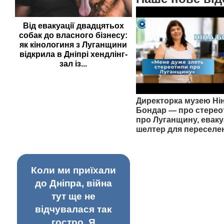
Від евакуації двадцятьох
собак до власного бізнесу:
як кінологиня з Луганщини
відкрила в Дніпрі хендлінг-
зал із...
Директорка музею Ні
Бондар — про стерео
про Луганщину, еваку
шелтер для переселе
Коли ми приїхали
до Дніпра, війна
тут ще не
відчувалася так
гостро. Я