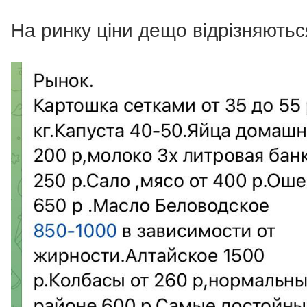
На ринку ціни дещо відрізняютьс