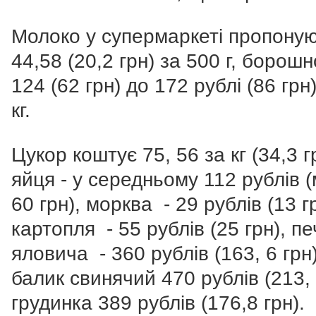
Молоко у супермаркеті пропоную
44,58 (20,2 грн) за 500 г, б
орошно
124 (62 грн) до 172 рублі (86 грн)
кг.
Цукор коштує 75, 56 за кг (34,3 г
я
йця - у середньому 112 рублів 
60 грн), м
орква - 29 рублів (13 гр
к
артопля - 55 рублів (25 грн), п
е
яловича - 360 рублів (163, 6 грн)
б
алик свинячий 470 рублів (213, 
г
рудинка 389 рублів (176,8 грн).