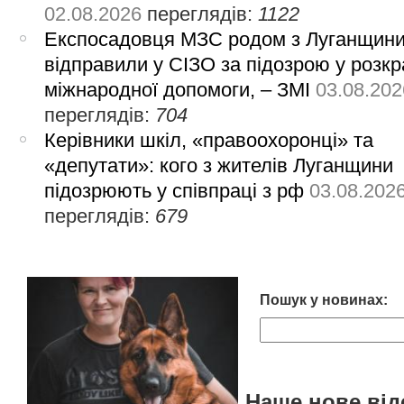
02.08.2026
переглядів:
1122
Експосадовця МЗС родом з Луганщин
відправили у СІЗО за підозрою у розкр
міжнародної допомоги, – ЗМІ
03.08.202
переглядів:
704
Керівники шкіл, «правоохоронці» та
«депутати»: кого з жителів Луганщини
підозрюють у співпраці з рф
03.08.202
переглядів:
679
Пошук у новинах:
Наше нове від