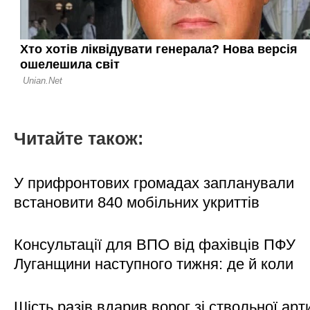
Читайте також:
У прифронтових громадах запланували
встановити 840 мобільних укриттів
Консультації для ВПО від фахівців ПФУ
Луганщини наступного тижня: де й коли
Шість разів вдарив ворог зі ствольної арт