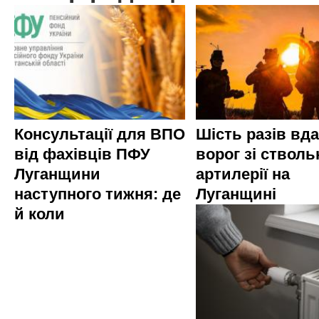
Консультації для ВПО
Шість разів вд
від фахівців ПФУ
ворог зі стволь
Луганщини
артилерії на
наступного тижня: де
Луганщині
й коли