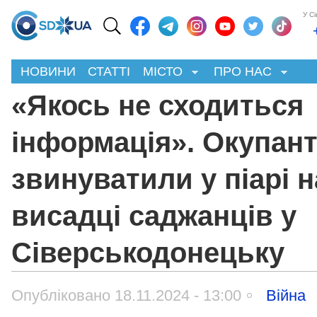
У С
НОВИНИ
СТАТТІ
МІСТО
ПРО НАС
«Якось не сходиться
інформація». Окупант
звинуватили у піарі н
висадці саджанців у
Сіверськодонецьку
Опубліковано 18.11.2024 - 13:00
Війна