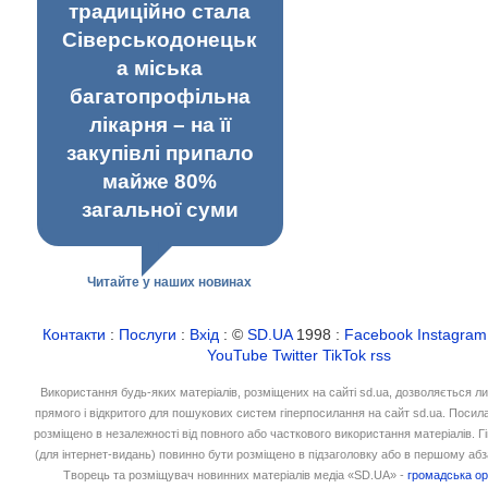
традиційно стала
Сіверськодонецьк
а міська
багатопрофільна
лікарня – на її
закупівлі припало
майже 80%
загальної суми
Читайте у наших новинах
Контакти
:
Послуги
:
Вхід
: ©
SD.UA
1998 :
Facebook
Instagram
YouTube
Twitter
TikTok
rss
Використання будь-яких матеріалів, розміщених на сайті sd.ua, дозволяється л
прямого і відкритого для пошукових систем гіперпосилання на сайт sd.ua. Посил
розміщено в незалежності від повного або часткового використання матеріалів. 
(для інтернет-видань) повинно бути розміщено в підзаголовку або в першому абз
Творець та розміщувач новинних матеріалів медіа «SD.UA» -
громадська ор