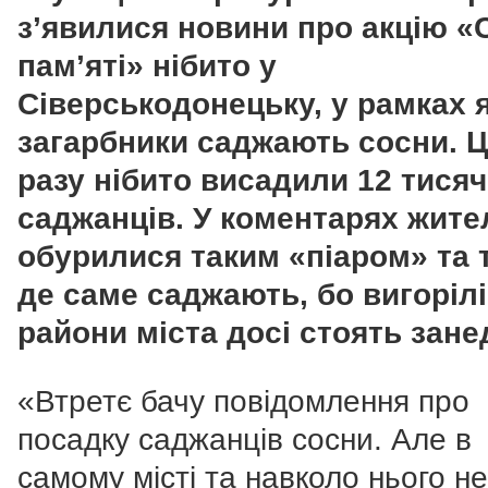
з’явилися новини про акцію «
пам’яті» нібито у
Сіверськодонецьку, у рамках я
загарбники саджають сосни. 
разу нібито висадили 12 тисяч
саджанців. У коментарях жите
обурилися таким «піаром» та 
де саме саджають, бо вигорілі
райони міста досі стоять зане
«Втретє бачу повідомлення про
посадку саджанців сосни. Але в
самому місті та навколо нього н