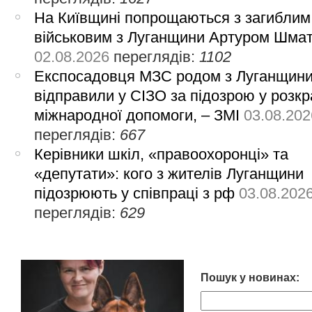
На Київщині попрощаються з загиблим
військовим з Луганщини Артуром Шма
02.08.2026
переглядів:
1102
Експосадовця МЗС родом з Луганщин
відправили у СІЗО за підозрою у розкр
міжнародної допомоги, – ЗМІ
03.08.202
переглядів:
667
Керівники шкіл, «правоохоронці» та
«депутати»: кого з жителів Луганщини
підозрюють у співпраці з рф
03.08.202
переглядів:
629
Пошук у новинах: