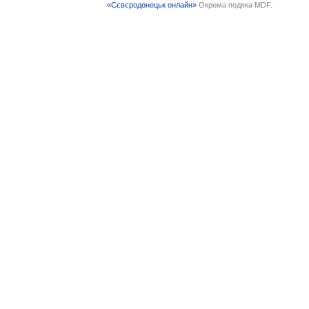
«Сєвєродонецьк онлайн»
Окрема подяка MDF.