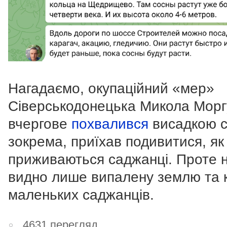
Нагадаємо, окупаційний «мер»
Сіверськодонецька Микола Морг
вчергове
похвалився
висадкою с
зокрема, приїхав подивитися, як
приживаються саджанці. Проте н
видно лише випалену землю та к
маленьких саджанців.
4631 перегляд