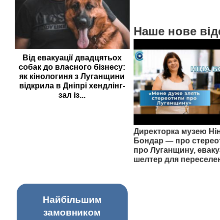
Наше нове від
Від евакуації двадцятьох
собак до власного бізнесу:
як кінологиня з Луганщини
відкрила в Дніпрі хендлінг-
зал із...
Директорка музею Ні
Бондар — про стерео
про Луганщину, еваку
шелтер для переселе
Найбільшим
замовником