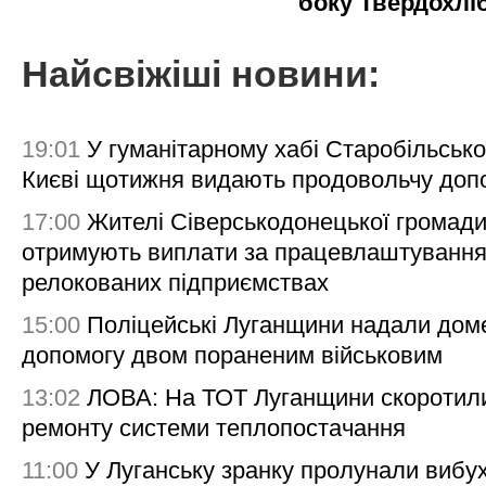
боку Твердохлі
Найсвіжіші новини:
19:01
У гуманітарному хабі Старобільсько
Києві щотижня видають продовольчу доп
17:00
Жителі Сіверськодонецької громад
отримують виплати за працевлаштування
релокованих підприємствах
15:00
Поліцейські Луганщини надали дом
допомогу двом пораненим військовим
13:02
ЛОВА: На ТОТ Луганщини скоротил
ремонту системи теплопостачання
11:00
У Луганську зранку пролунали вибу