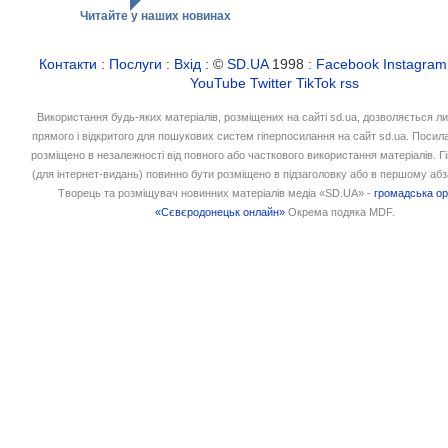
Читайте у наших новинах
Контакти
:
Послуги
:
Вхід
: ©
SD.UA
1998 :
Facebook
Instagram
YouTube
Twitter
TikTok
rss
Використання будь-яких матеріалів, розміщених на сайті sd.ua, дозволяється л
прямого і відкритого для пошукових систем гіперпосилання на сайт sd.ua. Посил
розміщено в незалежності від повного або часткового використання матеріалів. 
(для інтернет-видань) повинно бути розміщено в підзаголовку або в першому абз
Творець та розміщувач новинних матеріалів медіа «SD.UA» -
громадська ор
«Сєвєродонецьк онлайн»
Окрема подяка MDF.