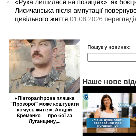
«Рука лишилася на позиціях»: як боєць
Лисичанська після ампутації повернув
цивільного життя
01.08.2026
перегляді
Пошук у новинах:
Наше нове від
«Півторалітрова пляшка
"Прозорої" може коштувати
комусь життя». Андрій
Єременко — про бої за
Луганщину,...