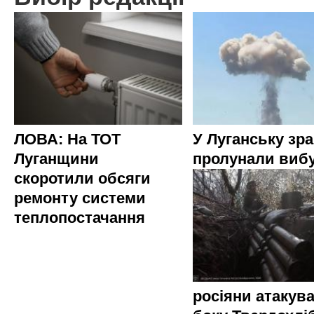
ЛОВА: На ТОТ
У Луганську зр
Луганщини
пролунали виб
скоротили обсяги
ремонту системи
теплопостачання
росіяни атакува