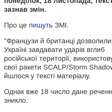
понеділок, 18 листопада, текс
зазнав змін.
Про це
пишуть
ЗМІ.
"Французи й британці дозволили
Україні завдавати ударів вглиб
російської території, використо
свої ракети SCALP/Storm Shadow
йшлося у тексті матеріалу.
Однак вже 18 число дане речен
зникло.