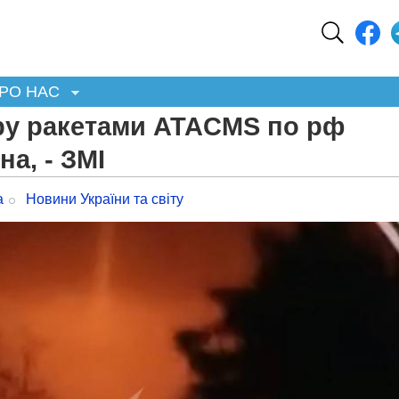
РО НАС
ару ракетами ATACMS по рф
а, - ЗМІ
а
Новини України та світу