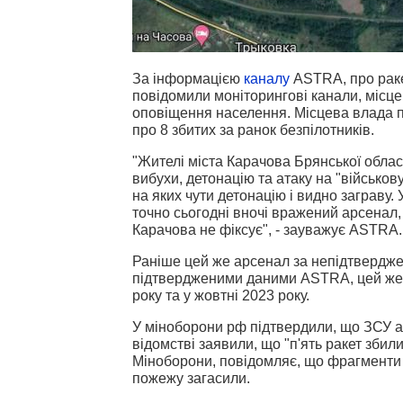
За інформацією
каналу
ASTRA, про ракет
повідомили моніторингові канали, місцев
оповіщення населення. Місцева влада 
про 8 збитих за ранок безпілотників.
"Жителі міста Карачова Брянської област
вибухи, детонацію та атаку на "військову
на яких чути детонацію і видно заграву.
точно сьогодні вночі вражений арсенал
Карачова не фіксує", - зауважує ASTRA.
Раніше цей же арсенал за непідтвердже
підтвердженими даними ASTRA, цей же а
року та у жовтні 2023 року.
У міноборони рф підтвердили, що ЗСУ а
відомстві заявили, що "п'ять ракет збил
Міноборони, повідомляє, що фрагменти р
пожежу загасили.