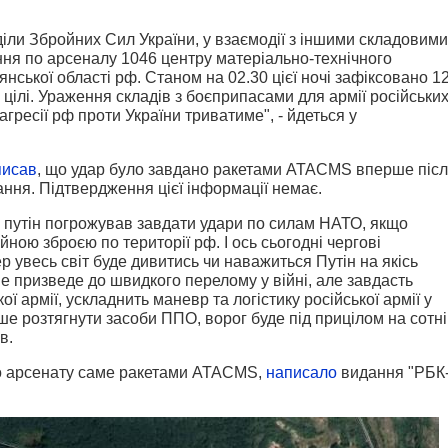
діли Збройних Сил України, у взаємодії з іншими складовими
ня по арсеналу 1046 центру матеріально-технічного
нської області рф. Станом на 02.30 цієї ночі зафіксовано 1
 цілі.
Ураження складів з боєприпасами для армії російськи
гресії рф проти України триватиме", - йдеться у
писав
, що удар було завдано ракетами ATACMS вперше піс
ння. Підтвердження цієї інформації немає.
 путін погрожував завдати удари по силам НАТО, якщо
ною зброєю по території рф. І ось сьогодні чергові
ер увесь світ буде дивитись чи наважиться Путін на якісь
не призведе до швидкого перелому у війні, але завдасть
ї армії, ускладнить маневр та логістику російської армії у
е розтягнути засоби ППО, ворог буде під прицілом на сотні
в.
по арсенату саме ракетами ATACMS,
написало
видання "РБК