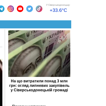
У Сіверськодонецьку:
+33.6°C
На що витратили понад 3 млн
грн: огляд липневих закупівель
у Сіверськодонецькій громаді