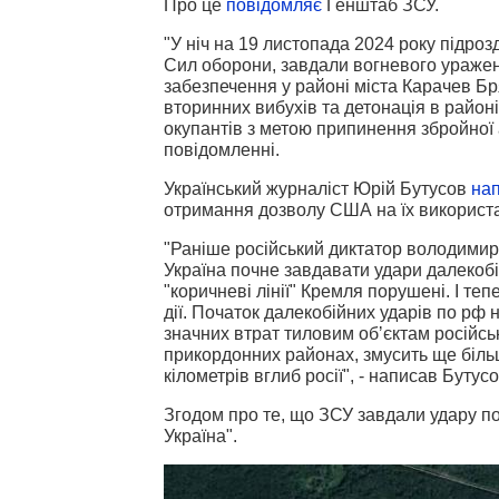
Про це
повідомляє
Генштаб ЗСУ.
"
У ніч на 19 листопада 2024 року підроз
Сил оборони, завдали вогневого уражен
забезпечення у районі міста Карачев Бря
вторинних вибухів та детонація в районі
окупантів з метою припинення збройної а
повідомленні.
Український журналіст Юрій Бутусов
на
отримання дозволу США на їх використа
"Раніше російський диктатор володимир
Україна почне завдавати удари далекобій
"коричневі лінії" Кремля порушені. І теп
дії. Початок далекобійних ударів по рф 
значних втрат тиловим обʼєктам російсько
прикордонних районах, змусить ще більш
кілометрів вглиб росії", - написав Бутусо
Згодом про те, що ЗСУ завдали удару 
Україна".