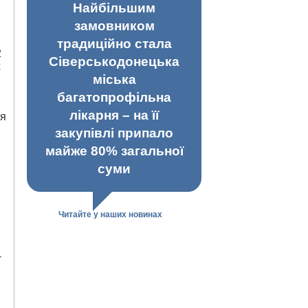
Найбільшим
замовником
традиційно стала
2
Сіверськодонецька
х
міська
багатопрофільна
лікарня – на її
ля
закупівлі припало
майже 80% загальної
суми
Читайте у наших новинах
-