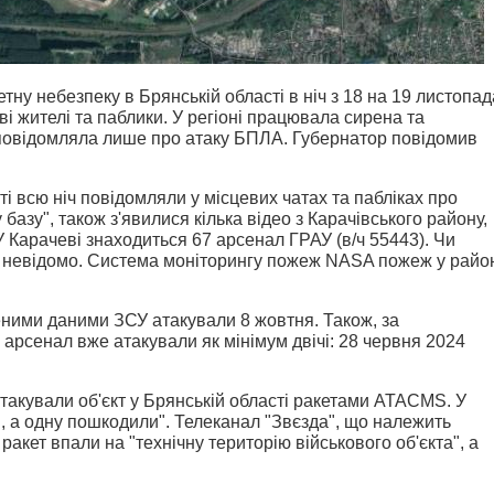
ну небезпеку в Брянській області в ніч з 18 на 19 листопад
і жителі та паблики. У регіоні працювала сирена та
повідомляла лише про атаку БПЛА. Губернатор повідомив
і всю ніч повідомляли у місцевих чатах та пабліках про
 базу", також з'явилися кілька відео з Карачівського району,
 У Карачеві знаходиться 67 арсенал ГРАУ (в/ч 55443). Чи
, невідомо. Система моніторингу пожеж NASA пожеж у райо
ними даними ЗСУ атакували 8 жовтня. Також, за
рсенал вже атакували як мінімум двічі: 28 червня 2024
такували об'єкт у Брянській області ракетами ATACMS.
У
и, а одну пошкодили". Т
елеканал "Звєзда", що належить
акет впали на "технічну територію військового об'єкта", а