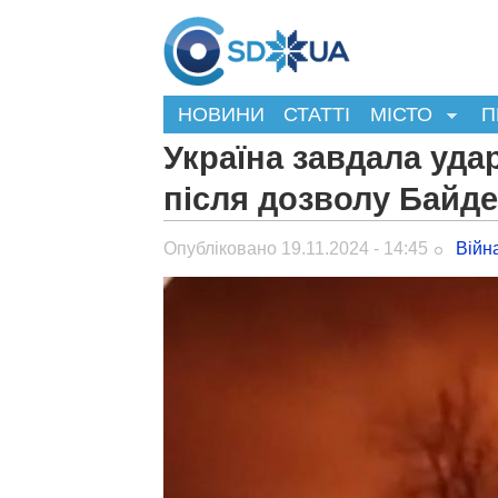
НОВИНИ
СТАТТІ
МІСТО
П
Україна завдала уд
після дозволу Байден
Опубліковано 19.11.2024 - 14:45
Війн