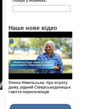
Пошук у новинах:
Наше нове відео
Олена Ніжельська: про втрату
дому, рідний Сіверськодонецьк
і життя переселенців