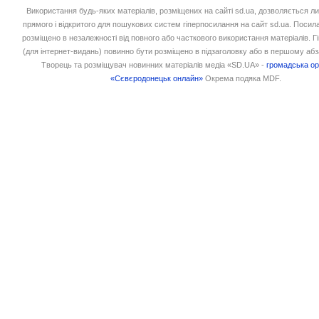
Використання будь-яких матеріалів, розміщених на сайті sd.ua, дозволяється л
прямого і відкритого для пошукових систем гіперпосилання на сайт sd.ua. Посил
розміщено в незалежності від повного або часткового використання матеріалів. 
(для інтернет-видань) повинно бути розміщено в підзаголовку або в першому абз
Творець та розміщувач новинних матеріалів медіа «SD.UA» -
громадська ор
«Сєвєродонецьк онлайн»
Окрема подяка MDF.