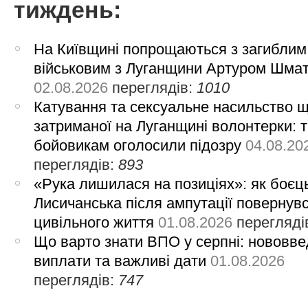
тиждень:
На Київщині попрощаються з загиблим
військовим з Луганщини Артуром Шма
02.08.2026
переглядів:
1010
Катування та сексуальне насильство 
затриманої на Луганщині волонтерки: 
бойовикам оголосили підозру
04.08.20
переглядів:
893
«Рука лишилася на позиціях»: як боєць
Лисичанська після ампутації повернув
цивільного життя
01.08.2026
перегляді
Що варто знати ВПО у серпні: нововве
виплати та важливі дати
01.08.2026
переглядів:
747