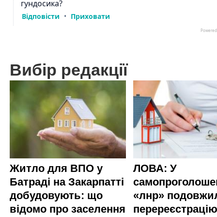
Вибір редакції
Житло для ВПО у
ЛОВА: У
Батраді на Закарпатті
самопроголоше
добудовують: що
«лнр» подовжи
відомо про заселення
перереєстраці