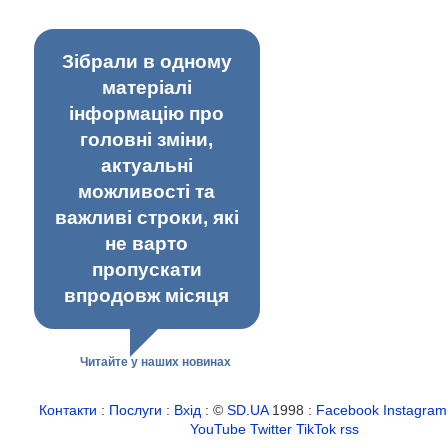
Зібрали в одному
матеріалі
інформацію про
головні зміни,
актуальні
можливості та
важливі строки, які
не варто
пропускати
впродовж місяця
Читайте у наших новинах
Контакти
:
Послуги
:
Вхід
: ©
SD.UA
1998 :
Facebook
Instagram
YouTube
Twitter
TikTok
rss