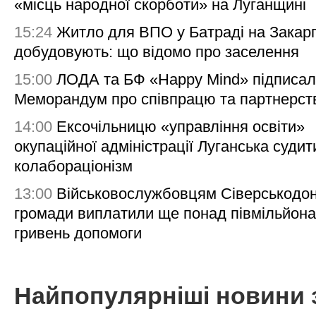
«місць народної скорботи» на Луганщині
15:24
Житло для ВПО у Батраді на Закарп
добудовують: що відомо про заселення
15:00
ЛОДА та БФ «Happy Mind» підписа
Меморандум про співпрацю та партнерст
14:00
Ексочільницю «управління освіти»
окупаційної адміністрації Луганська судит
колабораціонізм
13:00
Військовослужбовцям Сіверськодон
громади виплатили ще понад півмільйона
гривень допомоги
Найпопулярніші новини 