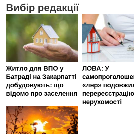
Вибір редакції
Житло для ВПО у
ЛОВА: У
Батраді на Закарпатті
самопроголоше
добудовують: що
«лнр» подовжи
відомо про заселення
перереєстраці
нерухомості