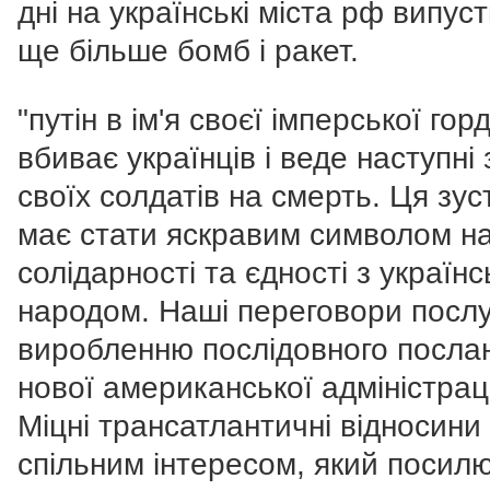
дні на українські міста рф випус
ще більше бомб і ракет.
"путін в ім'я своєї імперської гор
вбиває українців і веде наступні
своїх солдатів на смерть. Ця зус
має стати яскравим символом н
солідарності та єдності з україн
народом. Наші переговори посл
виробленню послідовного посла
нової американської адміністраці
Міцні трансатлантичні відносини
спільним інтересом, який посил