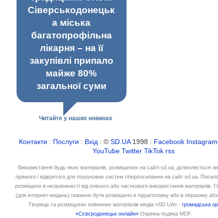
Сіверськодонецьк
а міська
багатопрофільна
лікарня – на її
закупівлі припало
майже 80%
загальної суми
Читайте у наших новинах
Контакти
:
Послуги
:
Вхід
: ©
SD.UA
1998 :
Facebook
Instagram
YouTube
Twitter
TikTok
rss
Використання будь-яких матеріалів, розміщених на сайті sd.ua, дозволяється л
прямого і відкритого для пошукових систем гіперпосилання на сайт sd.ua. Посил
розміщено в незалежності від повного або часткового використання матеріалів. 
(для інтернет-видань) повинно бути розміщено в підзаголовку або в першому абз
Творець та розміщувач новинних матеріалів медіа «SD.UA» -
громадська ор
«Сєвєродонецьк онлайн»
Окрема подяка MDF.