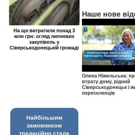
Наше нове від
На що витратили понад 3
млн грн: огляд липневих
закупівель у
Сіверськодонецькій громаді
Олена Ніжельська: пр
втрату дому, рідний
Сіверськодонецьк і ж
переселенців
Найбільшим
замовником
традиційно стала