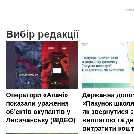
Вибір редакції
Оператори «Апачі»
Державна допо
показали ураження
«Пакунок школя
об'єктів окупантів у
як звернутися з
Лисичанську (ВІДЕО)
виплатою та де
витратити кош