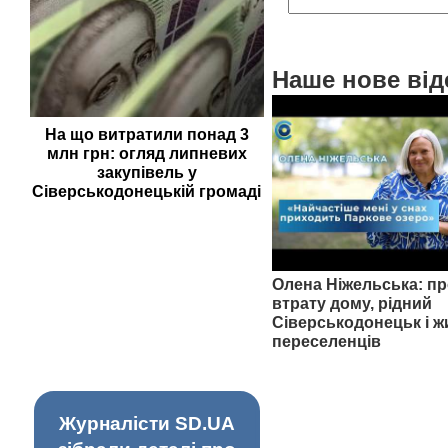
Наше нове від
На що витратили понад 3
млн грн: огляд липневих
закупівель у
Сіверськодонецькій громаді
Олена Ніжельська: пр
втрату дому, рідний
Сіверськодонецьк і ж
переселенців
Журналісти SD.UA