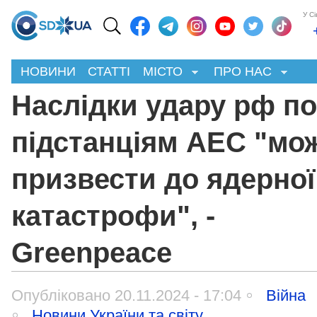
У С
НОВИНИ
СТАТТІ
МІСТО
ПРО НАС
Наслідки удару рф по
підстанціям АЕС "мо
призвести до ядерної
катастрофи", -
Greenpeace
Опубліковано 20.11.2024 - 17:04
Війна
Новини України та світу