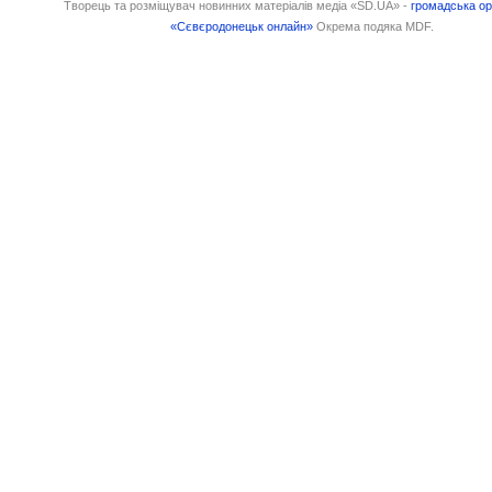
Творець та розміщувач новинних матеріалів медіа «SD.UA» -
громадська ор
«Сєвєродонецьк онлайн»
Окрема подяка MDF.