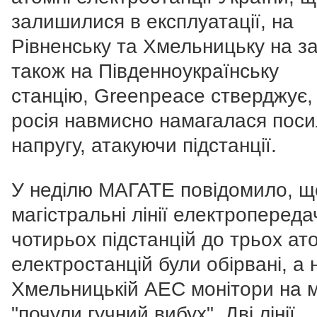
залишилися в експлуатації, на
Рівненську та Хмельницьку на за
також на Південноукраїнську
станцію, Greenpeace стверджує,
росія навмисно намагалася пос
напругу, атакуючи підстанції.
У неділю МАГАТЕ повідомило, щ
магістральні лінії електропереда
чотирьох підстанцій до трьох ат
електростанцій були обірвані, а 
Хмельницькій АЕС монітори на м
"почули гучний вибух". Дві лінії