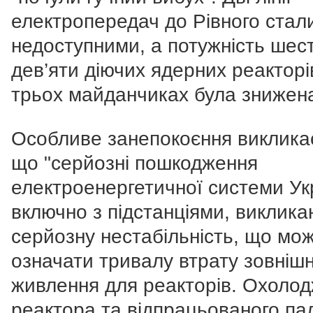
електропередач до Рівного стал
недоступними, а потужність шест
дев’яти діючих ядерних реакторі
трьох майданчиках була знижен
Особливе занепокоєння викликає
що "серйозні пошкодження
електроенергетичної системи Ук
включно з підстанціями, виклика
серйозну нестабільність, що мо
означати тривалу втрату зовніш
живлення для реакторів. Охоло
реактора та відпрацьованого па