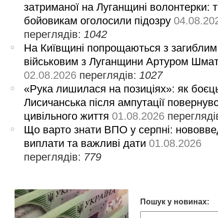
затриманої на Луганщині волонтерки: 
бойовикам оголосили підозру
04.08.20
переглядів:
1042
На Київщині попрощаються з загиблим
військовим з Луганщини Артуром Шма
02.08.2026
переглядів:
1027
«Рука лишилася на позиціях»: як боєць
Лисичанська після ампутації повернув
цивільного життя
01.08.2026
перегляді
Що варто знати ВПО у серпні: нововве
виплати та важливі дати
01.08.2026
переглядів:
779
Пошук у новинах: