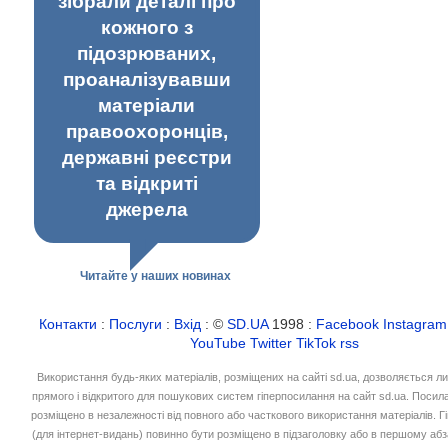
зібрали деталі про
кожного з
підозрюваних,
проаналізувавши
матеріали
правоохоронців,
державні реєстри
та відкриті
джерела
Читайте у наших новинах
Контакти
:
Послуги
:
Вхід
: ©
SD.UA
1998 :
Facebook
Instagram
YouTube
Twitter
TikTok
rss
Використання будь-яких матеріалів, розміщених на сайті sd.ua, дозволяється л
прямого і відкритого для пошукових систем гіперпосилання на сайт sd.ua. Посил
розміщено в незалежності від повного або часткового використання матеріалів. 
(для інтернет-видань) повинно бути розміщено в підзаголовку або в першому абз