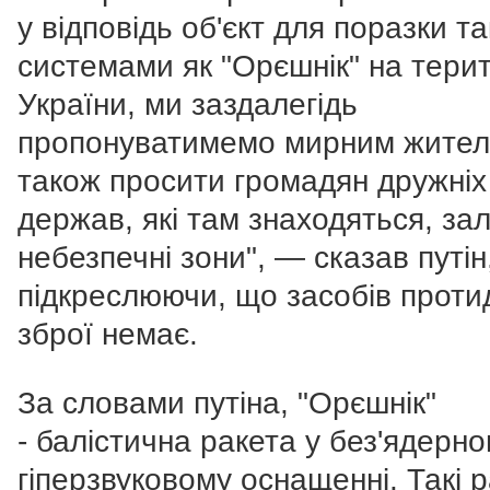
у відповідь об'єкт для поразки т
системами як "Орєшнік" на терит
України, ми заздалегідь
пропонуватимемо мирним жител
також просити громадян дружніх
держав, які там знаходяться, з
небезпечні зони", — сказав путін
підкреслюючи, що засобів протид
зброї немає.
За словами путіна, "Орєшнік"
- балістична ракета у без'ядерн
гіперзвуковому оснащенні. Такі 