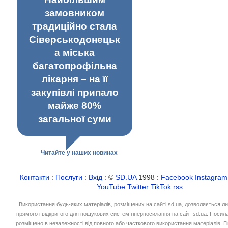
замовником
традиційно стала
Сіверськодонецьк
а міська
багатопрофільна
лікарня – на її
закупівлі припало
майже 80%
загальної суми
Читайте у наших новинах
Контакти
:
Послуги
:
Вхід
: ©
SD.UA
1998 :
Facebook
Instagram
YouTube
Twitter
TikTok
rss
Використання будь-яких матеріалів, розміщених на сайті sd.ua, дозволяється л
прямого і відкритого для пошукових систем гіперпосилання на сайт sd.ua. Посил
розміщено в незалежності від повного або часткового використання матеріалів. 