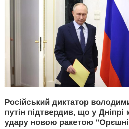
Російський диктатор володим
путін
підтвердив, що у Дніпрі
удару новою ракетою "Орєшні