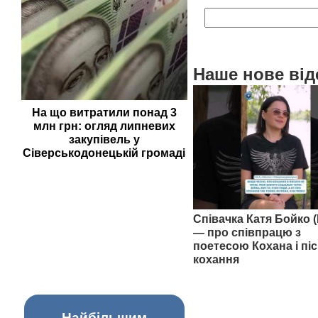
Наше нове від
На що витратили понад 3
млн грн: огляд липневих
закупівель у
Сіверськодонецькій громаді
Співачка Катя Бойко (
— про співпрацю з
поетесою Кохана і піс
кохання
Найбільшим