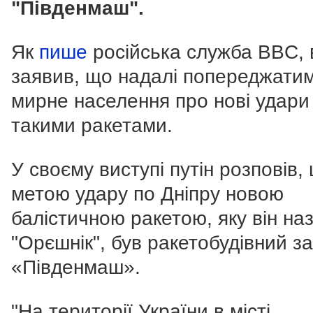
"Південмаш".
Як
пише
російська служба BBC, 
заявив, що надалі попереджати
мирне населення про нові удари
такими ракетами.
У своєму виступі путін розповів,
метою удару по Дніпру новою
балістичною ракетою, яку він на
"Орєшнік", був ракетобудівний з
«Південмаш».
"На території України в місті