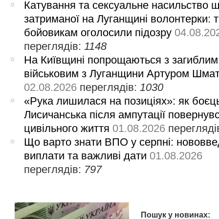
Катування та сексуальне насильство 
затриманої на Луганщині волонтерки: 
бойовикам оголосили підозру
04.08.20
переглядів:
1148
На Київщині попрощаються з загиблим
військовим з Луганщини Артуром Шма
02.08.2026
переглядів:
1030
«Рука лишилася на позиціях»: як боєць
Лисичанська після ампутації повернув
цивільного життя
01.08.2026
перегляді
Що варто знати ВПО у серпні: нововве
виплати та важливі дати
01.08.2026
переглядів:
797
Пошук у новинах: