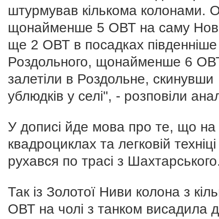
штурмував кількома колонами. О
щонайменше 5 ОВТ на саму Ново
ще 2 ОВТ в посадках південніше
Роздольного, щонайменше 6 ОВ
залетіли в Роздольне, скинувши
ублюдків у селі", - розповіли ана
У дописі йде мова про те, що на
квадроциклах та легковій техніці
рухався по трасі з Шахтарського
Так із Золотої Ниви колона з кіл
ОВТ на чолі з танком висадила 