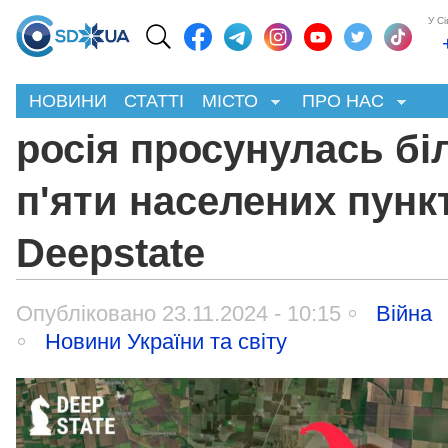
У С
НОВИНИ
СТАТТІ
МІСТО
ПРО НАС
росія просунулась бі
п'яти населених пункт
Deepstate
Опубліковано 23.11.2024 - 10:15
Війна
Новини України та світу