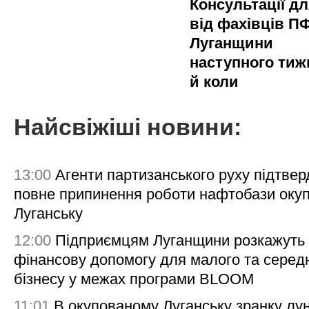
Консультації д
від фахівців П
Луганщини
наступного тиж
й коли
Найсвіжіші новини:
13:00
Агенти партизанського руху підтве
повне припинення роботи нафтобази окуп
Луганську
12:00
Підприємцям Луганщини розкажуть
фінансову допомогу для малого та серед
бізнесу у межах програми BLOOM
11:01
В окупованому Луганську зранку лу