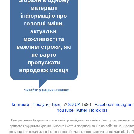
Зібрали в одному
матеріалі
інформацію про
головні зміни,
актуальні
можливості та
важливі строки, які
не варто
пропускати
впродовж місяця
Читайте у наших новинах
Контакти
:
Послуги
:
Вхід
: ©
SD.UA
1998 :
Facebook
Instagram
YouTube
Twitter
TikTok
rss
Використання будь-яких матеріалів, розміщених на сайті sd.ua, дозволяється л
прямого і відкритого для пошукових систем гіперпосилання на сайт sd.ua. Посил
розміщено в незалежності від повного або часткового використання матеріалів. 