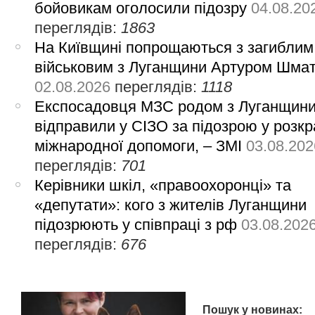
бойовикам оголосили підозру
04.08.20
переглядів:
1863
На Київщині попрощаються з загиблим
військовим з Луганщини Артуром Шма
02.08.2026
переглядів:
1118
Експосадовця МЗС родом з Луганщин
відправили у СІЗО за підозрою у розкр
міжнародної допомоги, – ЗМІ
03.08.202
переглядів:
701
Керівники шкіл, «правоохоронці» та
«депутати»: кого з жителів Луганщини
підозрюють у співпраці з рф
03.08.202
переглядів:
676
Пошук у новинах: