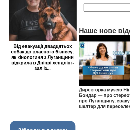
Наше нове від
Від евакуації двадцятьох
собак до власного бізнесу:
як кінологиня з Луганщини
відкрила в Дніпрі хендлінг-
зал із...
Директорка музею Ні
Бондар — про стерео
про Луганщину, еваку
шелтер для переселе