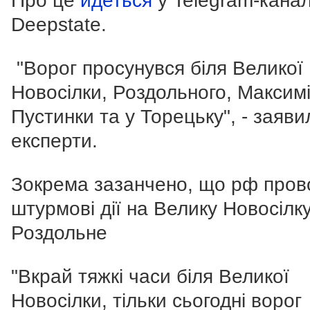
Про це
йдеться
у Telegram-канал
Deepstate.
"Ворог просунувся біля Великої
Новосілки, Роздольного, Максимі
Пустинки та у Торецьку", - заяви
експерти.
Зокрема зазанчено, що рф пров
штурмові дії на Велику Новосілку
Роздольне
"Вкрай тяжкі часи біля Великої
Новосілки, тільки сьогодні ворог