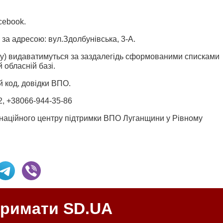
cebook.
 за адресою: вул.Здолбунівська, 3-А.
ну) видаватимуться за заздалегідь сформованими списками
й обласній базі.
й код, довідки ВПО.
2
,
+38066-944-35-86
инаційного центру підтримки ВПО Луганщини у Рівному
тримати SD.UA