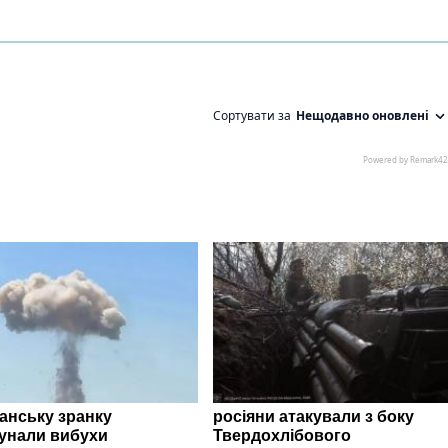
ганську зранку
росіяни атакували з боку
унали вибухи
Твердохлібового