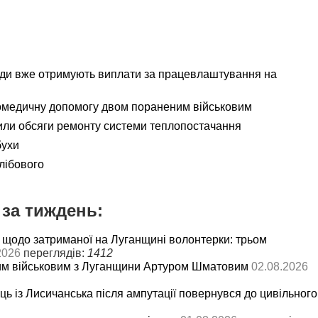
ади вже отримують виплати за працевлаштування на
омедичну допомогу двом пораненим військовим
ли обсяги ремонту системи теплопостачання
бухи
лібового
за тиждень:
 щодо затриманої на Луганщині волонтерки: трьом
2026
переглядів:
1412
им військовим з Луганщини Артуром Шматовим
02.08.2026
ць із Лисичанська після ампутації повернувся до цивільного