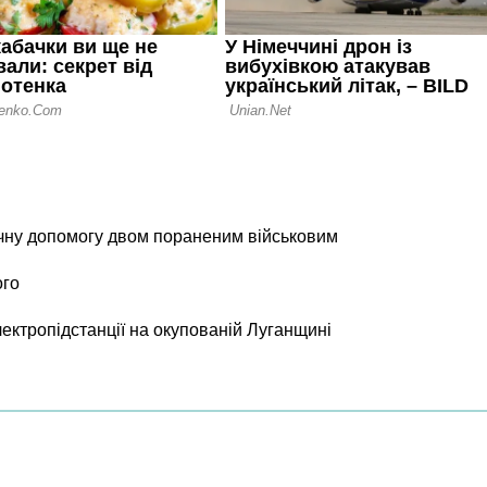
чну допомогу двом пораненим військовим
ого
лектропідстанції на окупованій Луганщині