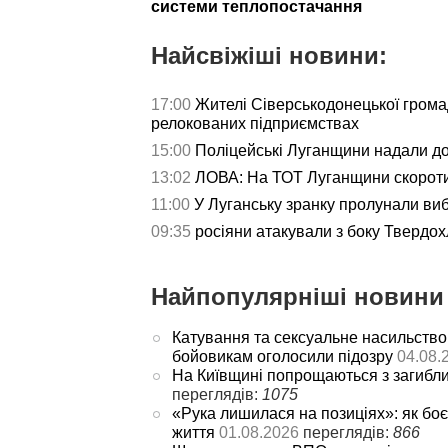
системи теплопостачання
Найсвіжіші новини:
17:00
Жителі Сіверськодонецької гром
релокованих підприємствах
15:00
Поліцейські Луганщини надали д
13:02
ЛОВА: На ТОТ Луганщини скороти
11:00
У Луганську зранку пролунали ви
09:35
росіяни атакували з боку Твердох
Найпопулярніші новини 
Катування та сексуальне насильство
бойовикам оголосили підозру
04.08.
На Київщині попрощаються з загибл
переглядів:
1075
«Рука лишилася на позиціях»: як боє
життя
01.08.2026
переглядів:
866