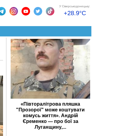
У Сіверськодонецьку:
+28.9°C
«Півторалітрова пляшка
"Прозорої" може коштувати
комусь життя». Андрій
Єременко — про бої за
Луганщину,...