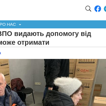
РО НАС
 ВПО видають допомогу від
 може отримати
а