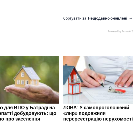
о для ВПО у Батраді на
ЛОВА: У самопроголошеній
рпатті добудовують: що
«лнр» подовжили
мо про заселення
перереєстрацію нерухомості