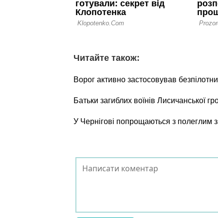
Читайте також:
Ворог активно застосовував безпілотни
Батьки загиблих воїнів Лисичанської г
У Чернігові попрощаються з полеглим