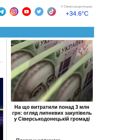
У Сіверськодонецьку:
+34.6°C
На що витратили понад 3 млн
грн: огляд липневих закупівель
у Сіверськодонецькій громаді