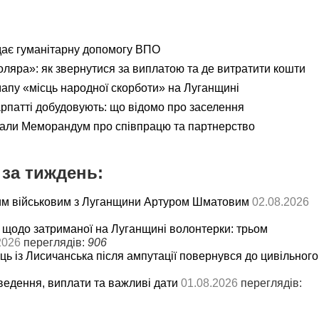
дає гуманітарну допомогу ВПО
яра»: як звернутися за виплатою та де витратити кошти
мапу «місць народної скорботи» на Луганщині
рпатті добудовують: що відомо про заселення
али Меморандум про співпрацю та партнерство
за тиждень:
им військовим з Луганщини Артуром Шматовим
02.08.2026
 щодо затриманої на Луганщині волонтерки: трьом
2026
переглядів:
906
ць із Лисичанська після ампутації повернувся до цивільного
ведення, виплати та важливі дати
01.08.2026
переглядів: