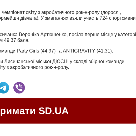
 чемпіонат світу з акробатичного рок-н-ролу (дорослі,
ормейшн дівчата). У змаганнях взяли участь 724 спортсмени
исичанка Вероніка Артюшенко, посіла перше місце у категорі
м 49,37 бала.
оманди Party Girls (44,97) та ANTIGRAVITY (41,31).
и Лисичанської міської ДЮСШ у складі збірної команди
у з акробатичного рок-н-ролу.
тримати SD.UA