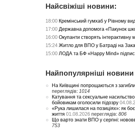
Найсвіжіші новини:
18:00
Кремінський гумхаб у Рівному ви
17:00
Державна допомога «Пакунок школ
16:00
Окупанти створять інтерактивну 
15:24
Житло для ВПО у Батраді на Зака
15:00
ЛОДА та БФ «Happy Mind» підпис
Найпопулярніші новини 
На Київщині попрощаються з загибл
переглядів:
1014
Катування та сексуальне насильство
бойовикам оголосили підозру
04.08.
«Рука лишилася на позиціях»: як боє
життя
01.08.2026
переглядів:
806
Що варто знати ВПО у серпні: новов
753