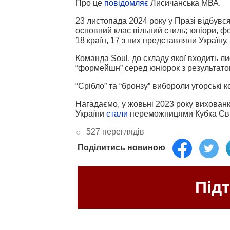
Про це
повідомляє
Лисичанська МВА.
23 листопада 2024 року у Празі відбувся
основний клас вільний стиль; юніори, ф
18 країн, 17 з них представляли Україну.
Команда Soul, до складу якої входить л
“формейшн” серед юніорок з результато
“Срібло” та “бронзу” вибороли угорські к
Нагадаємо, у жовьні 2023 року вихованк
України
стали
переможницями Кубка Світ
527 переглядів
Поділитись новиною
Під