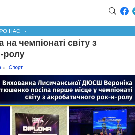
РО НАС
 на чемпіонаті світу з
н-ролу
а
Спорт