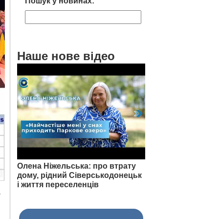
Пошук у новинах:
Наше нове відео
Олена Ніжельська: про втрату
дому, рідний Сіверськодонецьк
і життя переселенців
у