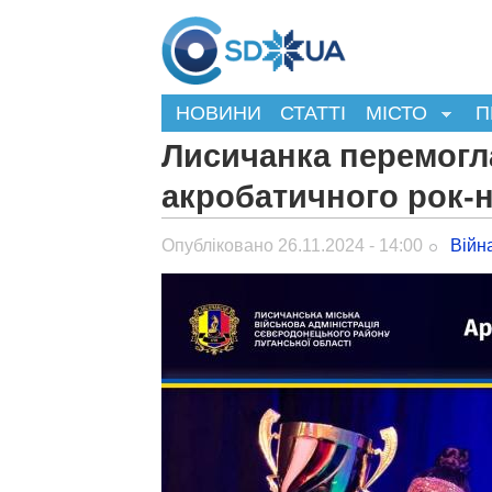
НОВИНИ
СТАТТІ
МІСТО
П
Лисичанка перемогла
акробатичного рок-
Опубліковано 26.11.2024 - 14:00
Війн