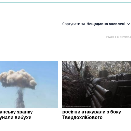
ганську зранку
росіяни атакували з боку
унали вибухи
Твердохлібового