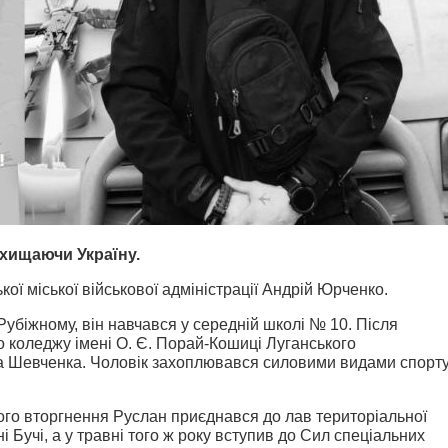
ахищаючи Україну.
ої міської військової адміністрації Андрій Юрченко.
Рубіжному, він навчався у середній школі № 10. Після
о коледжу імені О. Є. Порай-Кошиці Луганського
са Шевченка. Чоловік захоплювався силовими видами спорту
го вторгнення Руслан приєднався до лав територіальної
і Бучі, а у травні того ж року вступив до Сил спеціальних