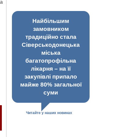
та
Найбільшим
замовником
традиційно стала
Сіверськодонецька
міська
багатопрофільна
лікарня – на її
закупівлі припало
майже 80% загальної
суми
Читайте у наших новинах