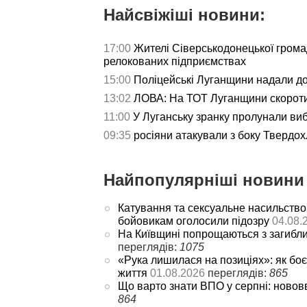
Найсвіжіші новини:
17:00
Жителі Сіверськодонецької гром
релокованих підприємствах
15:00
Поліцейські Луганщини надали д
13:02
ЛОВА: На ТОТ Луганщини скороти
11:00
У Луганську зранку пролунали ви
09:35
росіяни атакували з боку Твердох
Найпопулярніші новини 
Катування та сексуальне насильство
бойовикам оголосили підозру
04.08.
На Київщині попрощаються з загибл
переглядів:
1075
«Рука лишилася на позиціях»: як боє
життя
01.08.2026
переглядів:
865
Що варто знати ВПО у серпні: новов
864