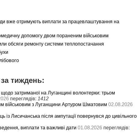
ади вже отримують виплати за працевлаштування на
омедичну допомогу двом пораненим військовим
ли обсяги ремонту системи теплопостачання
бухи
лібового
за тиждень:
 щодо затриманої на Луганщині волонтерки: трьом
2026
переглядів:
1412
им військовим з Луганщини Артуром Шматовим
02.08.2026
ць із Лисичанська після ампутації повернувся до цивільного
ведення, виплати та важливі дати
01.08.2026
переглядів: