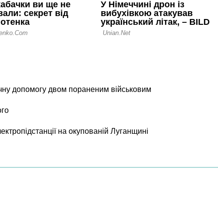
чну допомогу двом пораненим військовим
ого
лектропідстанції на окупованій Луганщині