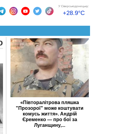
У Сіверськодонецьку:
+28.9°C
о
«Півторалітрова пляшка
"Прозорої" може коштувати
комусь життя». Андрій
Єременко — про бої за
Луганщину,...