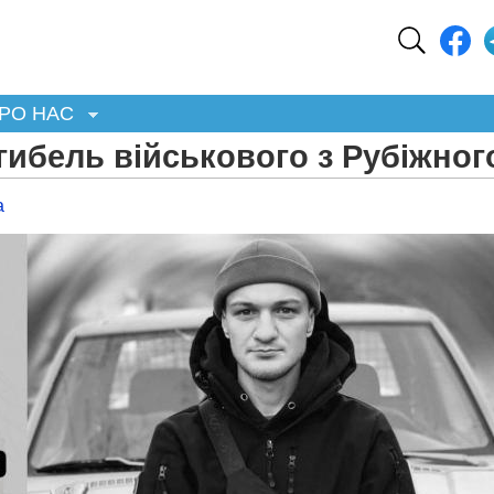
РО НАС
гибель військового з Рубіжног
а