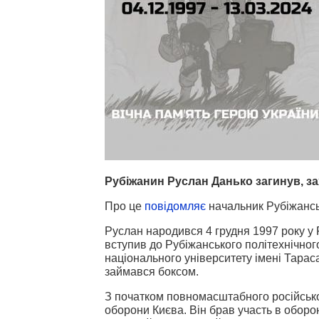
Рубіжанин Руслан Данько загинув, з
Про це
повідомляє
начальник Рубіжанськ
Руслан народився 4 грудня 1997 року у 
вступив до Рубіжанського політехнічног
національного університету імені Тара
займався боксом.
З початком повномасштабного російсько
оборони Києва. Він брав участь в оборон